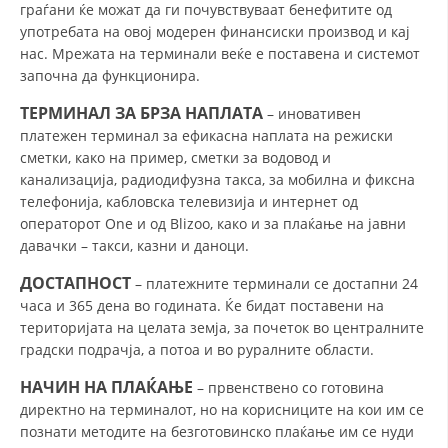
граѓани ќе можат да ги почувствуваат бенефитите од
DISSEMINATION
употребата на овој модерен финансиски производ и кај
нас. Мрежата на терминали веќе е поставена и системот
INTERNATIONAL HUMANITARIAN LAW
започна да функционира.
PROMOTION OF HUMAN VALUES
ТЕРМИНАЛ ЗА БРЗА НАПЛАТА
– иновативен
платежен терминал за ефикасна наплата на режиски
USE AND PROTECTION OF THE EMBLEM
сметки, како на пример, сметки за водовод и
THE SOCIAL WELFARE ACTIVITY
канализација, радиодифузна такса, за мобилна и фиксна
телефонија, кабловска телевизија и интернет од
DISASTER PREPAREDNESS AND RESPONSE
операторот One и од Blizoo, како и за плаќање на јавни
давачки – такси, казни и даноци.
PUBLIC RELATIONS
ДОСТАПНОСТ
– платежните терминали се достапни 24
RESEARCH OF PUBLIC OPINION
часа и 365 дена во годината. Ќе бидат поставени на
територијата на целата земја, за почеток во централните
INTERNATIONAL COOPERATION
градски подрачја, а потоа и во руралните области.
TRACING SERVICE
НАЧИН НА ПЛАЌАЊЕ
– првенствено со готовина
директно на терминалот, но на корисниците на кои им се
HEALTH PREVENTION
познати методите на безготовинско плаќање им се нуди
FIRST AID