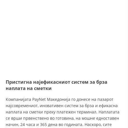
ORGANISATION STRUCTURE
CONTACT INFO
MEMBERSHIP IN PROFESSIONAL STRUCTURES
LAW OF MACEDONIAN RED CROSS
STATUTE OF THE MRC
Пристигна најефикасниот систем за брза
наплата на сметки
ORGANIZATIONAL DEVELOPMENT
Компанијата PayNet Македонија го донесе на пазарот
EXECUTIVE BOARD
најсовремениот, иновативен систем за брза и ефикасна
наплата на сметки преку платежен терминал. Наплатата
ASSEMBLY
се врши првенствено во готовина, на мошне едноставен
начин, 24 часа и 365 дена во годината. Наскоро, сите
STRUCTURAL SET UP