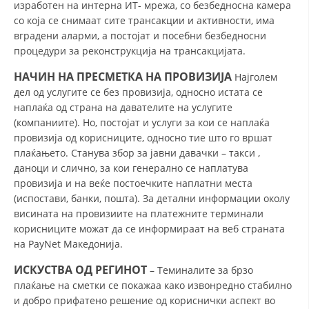
изработен на интерна ИТ- мрежа, со безбедносна камера
PRESENTATIONS
со која се снимаат сите трансакции и активности, има
вградени аларми, а постојат и посебни безбедносни
процедури за реконструкција на трансакцијата.
НАЧИН НА ПРЕСМЕТКА НА ПРОВИЗИЈА
Најголем
дел од услугите се без провизија, односно истата се
наплаќа од страна на давателите на услугите
(компаниите). Но, постојат и услуги за кои се наплаќа
провизија од корисниците, односно тие што го вршат
плаќањето. Станува збор за јавни давачки – такси ,
даноци и слично, за кои генерално се наплатува
провизија и на веќе постоечките наплатни места
(испостави, банки, пошта). За детални информации околу
висината на провизиите на платежните терминали
корисниците можат да се информираат на веб страната
на PayNet Македонија.
ИСКУСТВА ОД РЕГИНОТ
– Теминалите за брзо
плаќање на сметки се покажаа како извонредно стабилно
и добро прифатено решение од кориснички аспект во