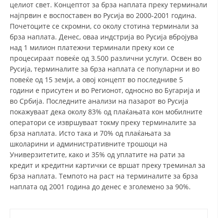
целиот свет. Концептот за брза наплата преку терминали
најпрвин е воспоставен во Русија во 2000-2001 година.
Почетоците се скромни, со околу стотина терминали за
брза наплата. Денес, оваа индстрија во Русија вбројува
над 1 милион платежни терминали преку кои се
процесираат повеќе од 3.500 различни услуги. Освен во
Русија, терминалите за брза наплата се популарни и во
повеќе од 15 земји, а овој концепт во последниве 5
години е присутен и во Регионот, односно во Бугарија и
во Србија. Последните анализи на пазарот во Русија
покажуваат дека околу 83% од плаќањата кон мобилните
оператори се извршуваат токму преку терминалите за
брза наплата. Исто така и 70% од плаќањата за
школарини и административните трошоци на
Универзитетите, како и 35% од уплатите на рати за
кредит и кредитни картички се вршат преку треминал за
брза наплата. Темпото на раст на терминалите за брза
наплата од 2001 година до денес е зголемено за 90%.