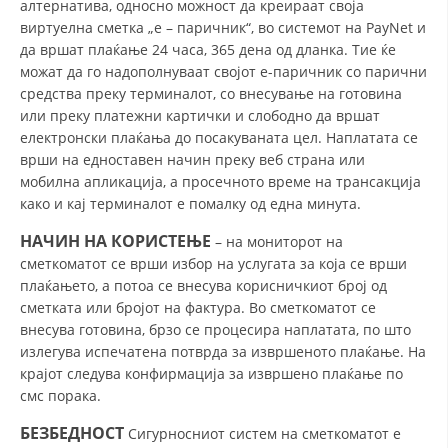
алтернатива, односно можност да креираат своја
виртуелна сметка „е – паричник“, во системот на PayNet и
BLOOD DONATION
да вршат плаќање 24 часа, 365 дена од дланка. Тие ќе
можат да го надополнуваат својот е-паричник со парични
VOLUNTEER MANAGEMENT
средства преку терминалот, со внесување на готовина
или преку платежни картички и слободно да вршат
електронски плаќања до посакуваната цел. Наплатата се
ABOUT US
врши на едноставен начин преку веб страна или
мобилна апликација, а просечното време на трансакција
ACTION
како и кај терминалот е помалку од една минута.
НАЧИН НА КОРИСТЕЊЕ
– на мониторот на
сметкоматот се врши избор на услугата за која се врши
плаќањето, а потоа се внесува корисничкиот број од
сметката или бројот на фактура. Во сметкоматот се
MANUALS
внесува готовина, брзо се процесира наплатата, по што
излегува испечатена потврда за извршеното плаќање. На
STRATEGIES
крајот следува конфирмација за извршено плаќање по
смс порака.
EDUCATIONAL AND INFORMATIVE MATERIAL
БЕЗБЕДНОСТ
Сигурносниот систем на сметкоматот е
BROCHURES