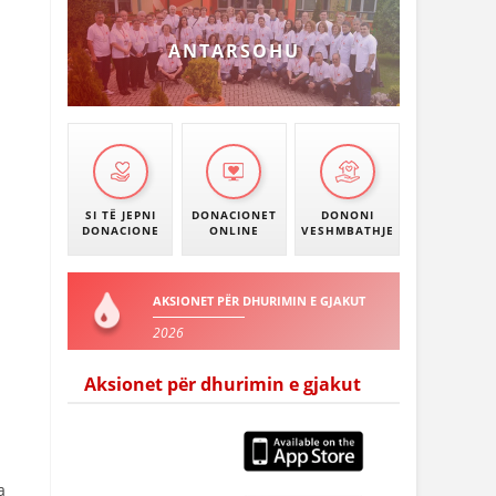
ANTARSOHU
SI TË JEPNI
DONACIONET
DONONI
DONACIONE
ONLINE
VESHMBATHJE
AKSIONET PËR DHURIMIN E GJAKUT
2026
Aksionet për dhurimin e gjakut
а