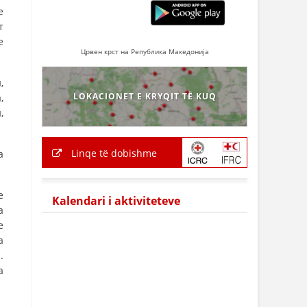
е
т
е
Црвен крст на Република Македонија
,
LOKACIONET E KRYQIT TË KUQ
,
,
Linqe të dobishme
а
е
Kalendari i aktiviteteve
а
е
а
.
а