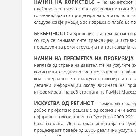
НАЧИН НА КОРИСТЕЊЕ
– на мониторот н
плаќањето, а потоа се внесува корисничкиот бр
готовина, брзо се процесира наплатата, по што
следува конфирмација за извршено плаќање по
БЕЗБЕДНОСТ
Сигурносниот систем на сметком
со која се снимаат сите трансакции и активн
процедури за реконструкција на трансакцијата.
НАЧИН НА ПРЕСМЕТКА НА ПРОВИЗИЈА
Н
наплаќа од страна на давателите на услугите (к
корисниците, односно тие што го вршат плаќање
кои генерално се наплатува провизија и на в
детални информации околу висината на про
информираат на веб страната на PayNet Македо
ИСКУСТВА ОД РЕГИНОТ
– Теминалите за б
добро прифатено решение од кориснички аспек
најпрвин е воспоставен во Русија во 2000-2001
брза наплата. Денес, оваа индстрија во Рус
процесираат повеќе од 3.500 различни услуги. 