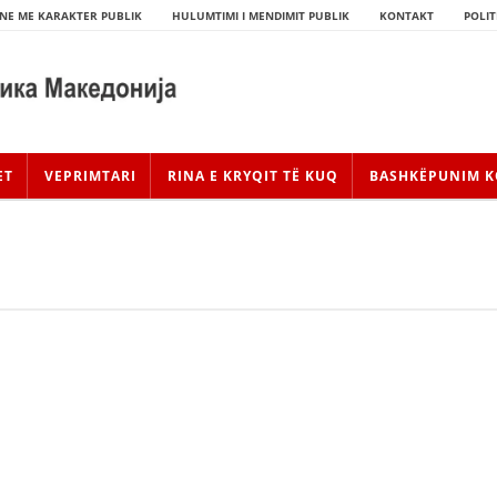
NE ME KARAKTER PUBLIK
HULUMTIMI I MENDIMIT PUBLIK
KONTAKT
POLIT
ET
VEPRIMTARI
RINA E KRYQIT TË KUQ
BASHKËPUNIM K
HISTORIA E LËVIZJES
HISTORIA E KRYQIT TË KUQ