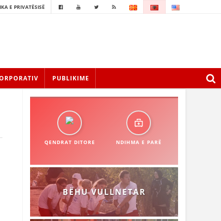
IKA E PRIVATËSISË
ORPORATIV
PUBLIKIME
QENDRAT DITORE
NDIHMA E PARË
BËHU VULLNETAR