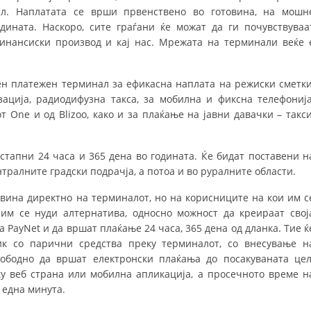
л. Наплатата се врши првенствено во готовина, на мошн
DISEMINIMI
дината. Наскоро, сите граѓани ќе можат да ги почувствуваа
инансиски производ и кај нас. Мрежата на терминали веќе 
DREJTA NDERKOMBETARE HUMANITARE
PROMOVIMI I VLERAVE HUMANE
н платежен терминал за ефикасна наплата на режиски сметки
PËRDORIMIN DHE MBROJTJEN E STEMËS
ација, радиодифузна такса, за мобилна и фиксна телефонија
 One и од Blizoo, како и за плаќање на јавни давачки – такси
SOCIALO-HUMANITARE
SI TË JEPNI DONACIONE
тапни 24 часа и 365 дена во годината. Ќе бидат поставени н
нтралните градски подрачја, а потоа и во руралните области.
PËRGATITSHMËRI DHE VEPRIM GJATË KATASTROFAVE
овина директно на терминалот, но на корисниците на кои им с
EKIPE PËRGJIGJE DISASTER
им се нуди алтернатива, односно можност да креираат свој
а PayNet и да вршат плаќање 24 часа, 365 дена од дланка. Тие ќ
STACIONIN E UJIT SHPËTIMIT – VODNO
ик со парични средства преку терминалот, со внесување н
EOK E CK
ободно да вршат електронски плаќања до посакуваната цел
у веб страна или мобилна апликација, а просечното време н
PROJEKTE
 една минута.
MARRDHËNJE ME PUBLIKUN