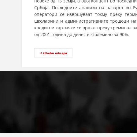
повеќе од 15 земји, а овој концепт во последн
Србија. Последните анализи на пазарот во Р
оператори се извршуваат токму преку терм
школарини и административните трошоци на У
кредитни картички се вршат преку треминал за
од 2001 година до денес е зголемено за 90%.
< kthehu mbrapa