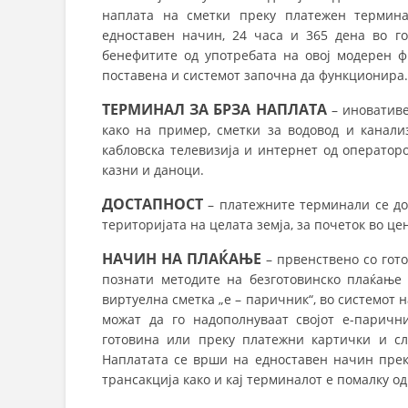
наплата на сметки преку платежен термина
едноставен начин, 24 часа и 365 дена во го
бенефитите од употребата на овој модерен ф
поставена и системот започна да функционира.
ТЕРМИНАЛ ЗА БРЗА НАПЛАТА
– иновативе
како на пример, сметки за водовод и канализ
кабловска телевизија и интернет од операторот
казни и даноци.
ДОСТАПНОСТ
– платежните терминали се дос
територијата на целата земја, за почеток во це
НАЧИН НА ПЛАЌАЊЕ
– првенствено со гот
познати методите на безготовинско плаќање 
виртуелна сметка „е – паричник“, во системот н
можат да го надополнуваат својот е-паричн
готовина или преку платежни картички и сл
Наплатата се врши на едноставен начин прек
трансакција како и кај терминалот е помалку од