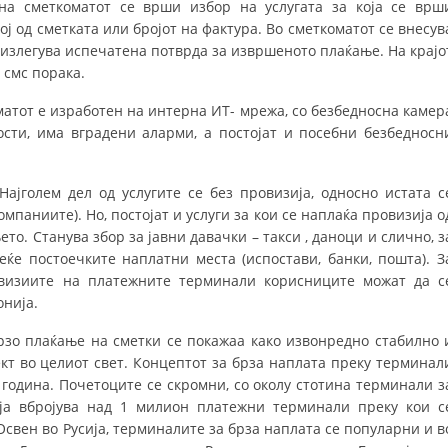
а сметкоматот се врши избор на услугата за која се врш
ој од сметката или бројот на фактура. Во сметкоматот се внесув
HULUMTIMI I OPINIONIT PUBLIK
 излегува испечатена потврда за извршеното плаќање. На крајо
BASHKËPUNIM NDËRKOMBËTAR
 смс порака.
MARRËVESHJE
атот е изработен на интерна ИТ- мрежа, со безбедносна камер
ости, има вградени аларми, а постојат и посебни безбедносн
PROJEKTE
SHËRBIMI PËR KËRKIM
ајголем дел од услугите се без провизија, односно истата с
омпаниите). Но, постојат и услуги за кои се наплаќа провизија о
VEPRIMTARI SHËNDETËSORE PREVENTIVE
то. Станува збор за јавни давачки – такси , даноци и слично, з
еќе постоечките наплатни места (испостави, банки, пошта). З
NDIHMA E PARË
визиите на платежните терминали корисниците можат да с
DHURIMI I GJAKUT
нија.
MENAXHIM ME VULLNETARË
рзо плаќање на сметки се покажаа како извонредно стабилно 
т во целиот свет. Концептот за брза наплата преку терминал
 година. Почетоците се скромни, со околу стотина терминали з
ија вбројува над 1 милион платежни терминали преку кои с
KUSH JEMI NE
Освен во Русија, терминалите за брза наплата се популарни и в