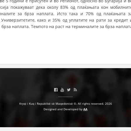
иве 5 години е присутен и во Регионот, односно во Бугарија и в
VEPRIMTARI
усија покажуваат дека околу 83% од плаќањата кон мобилнит
иналите за брза наплата. Исто така и 70% од плаќањата з
ниверзитетите, како и 35% од уплатите на рати за кредит 
 брза наплата. Темпото на раст на терминалите за брза наплат
DORACAKË
STRATEGJI
MATERIAL EDUKATIVO INFORMATIV
BROCHURES
PRESENTATIONS
Kryqi i Kuq i Republikë së Maqedonisë ©. All rights reserved. 2026
Designed and Developed by
AA