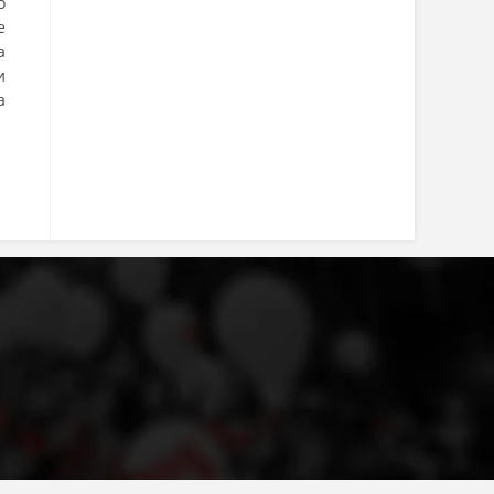
о
е
а
и
а