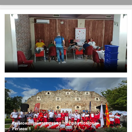
СТРУКТУРА НА ОРГАНИЗАЦИЈАТА
КОНТАКТ ИНФОРМАЦИИ
ЧЛЕНСТВО ВО ПРОФЕСИОНАЛНИ ТЕЛА
ЗАКОН ЗА ЦКРМ
СТАТУТ НА ЦКРМ
ОРГАНИЗАЦИЈА И РАЗВОЈ
РАКОВОДЕН ОДБОР
СОБРАНИЕ
Регионален натпревар по прва помош –
Регион 1
СТРУКТУРА И ОРГАНИЗАЦИОНА ПОСТАВЕНОСТ