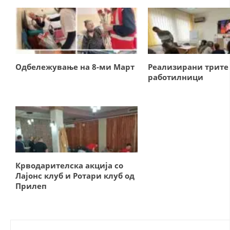
ДЕЈСТВУВАЊЕ
Одбележување на 8-ми Март
Реализирани трите
ПРИРАЧНИЦИ
работилници
СТРАТЕГИИ
ЕДУКАТИВНО ИНФОРМАТИВНИ МАТЕРИЈАЛИ
БРОШУРИ
ПОСТЕРИ
Крводарителска акција со
ПРЕЗЕНТАЦИИ
Лајонс клуб и Ротари клуб од
Прилеп