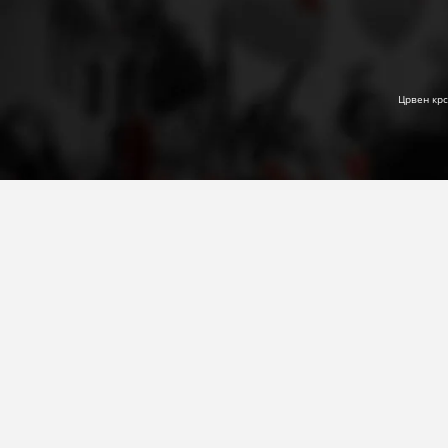
Црвен крс