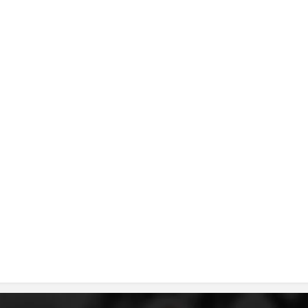
ДИСЕМИНАЦИЈА
MЕЃУНАРОДНО ХУМАНИТАРНО ПРАВО
ПРОМОЦИЈА НА ХУМАНИ ВРЕДНОСТИ
УПОТРЕБА И ЗАШТИТА НА АМБЛЕМОТ
СОЦИЈАЛНО ХУМАНИТАРНА ДЕЈНОСТ
КАКО ДА ДОНИРАТЕ
ПОДГОТВЕНОСТ И ДЕЈСТВО ПРИ КАТАСТРОФИ
ТИМОВИ НА ООЦК
СПАСИТЕЛНА СТАНИЦА ВОДНО
ПРОЕКТИ – ПОДГОТВЕНОСТ И ДЕЈСТВУВАЊЕ ПРИ КАТАСТРОФИ
ОДНОСИ СО ЈАВНОСТ
ИСТРАЖУВАЊЕ НА ЈАВНО МИСЛЕЊЕ