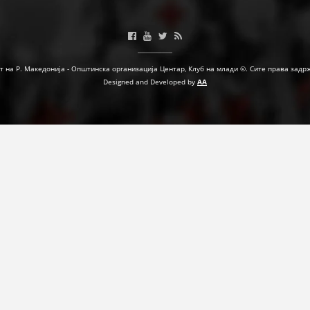
МЕЃУНАРОДНА СОРАБОТКА
ДОГОВОРИ
т на Р. Македонија - Општинска организација Центар, Клуб на млади ©. Сите права задр
ЗНАЧЕЊЕ НА СЛУЖБАТА ЗА БАРАЊЕ
Designed and Developed by
AA
ФОРМУЛАРИ ЗА БАРАЊА
ЗДРАВСТВЕНО ПРЕВЕНТИВНА ДЕЈНОСТ
ПРВА ПОМОШ
КРВОДАРИТЕЛСТВО
ИНФОРМАЦИИ ЗА БОЛЕСТИ
МЕНАЏМЕНТ НА ВОЛОНТЕРИ
ЗА НАС