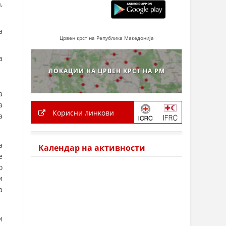
,
а
Црвен крст на Република Македонија
а
ЛОКАЦИИ НА ЦРВЕН КРСТ НА РМ
а
а
Корисни линкови
а
а
Календар на активности
е
о
и
а
и