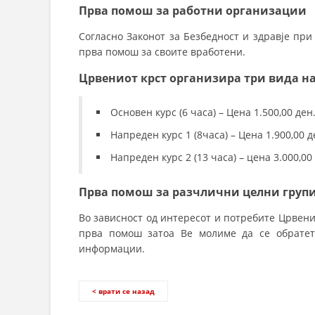
Прва помош за работни организации
Согласно Законот за Безбедност и здравје при
прва помош за своите вработени.
Црвениот крст организира три вида на
Основен курс (6 часа) – Цена 1.500,00 ден
Напреден курс 1 (8часа) – Цена 1.900,00 д
Напреден курс 2 (13 часа) – цена 3.000,00
Прва помош за разчлични целни груп
Во зависност од интересот и потребите Црвен
прва помош затоа Ве молиме да се обратет
информации.
< врати се назад