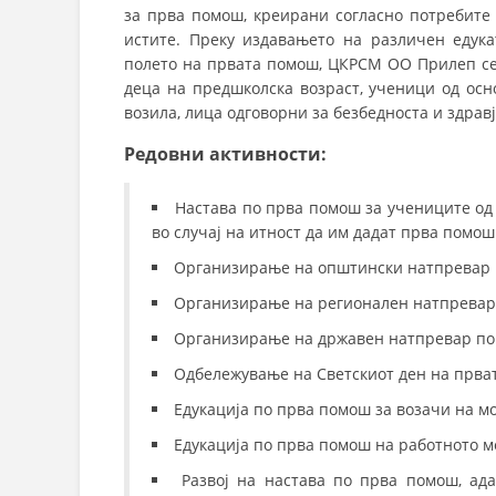
за прва помош, креирани согласно потребите 
истите. Преку издавањето на различен едук
полето на првата помош, ЦКРСМ ОО Прилеп се 
деца на предшколска возраст, ученици од осн
возила, лица одговорни за безбедноста и здрав
Редовни активности:
Настава по прва помош за учениците од
во случај на итност да им дадат прва помош
Организирање на општински натпревар 
Организирање на регионален натпревар
Организирање на државен натпревар по
Одбележување на Светскиот ден на прва
Едукација по прва помош за возачи на м
Едукација по прва помош на работното ме
Развој на настава по прва помош, ад