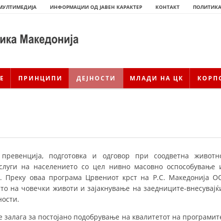
МУЛТИМЕДИЈА
ИНФОРМАЦИИ ОД ЈАВЕН КАРАКТЕР
КОНТАКТ
ПОЛИТИКА
Е
ПРИНЦИПИ
ДЕЈНОСТИ
МЛАДИ НА ЦК
КОРП
превенција, подготовка и одговор при соодветна животн
услуги на населението со цел нивно масовно оспособување 
. Преку оваа програма Црвениот крст на Р.С. Македонија О
ИСТОРИЈАТ НА ЦКРСМ
то на човечки животи и зајакнување на заедниците-внесувајќ
ности.
ИСТОРИЈАТ НА ДВИЖЕЊЕТО
е залага за постојано подобрување на квалитетот на програмит