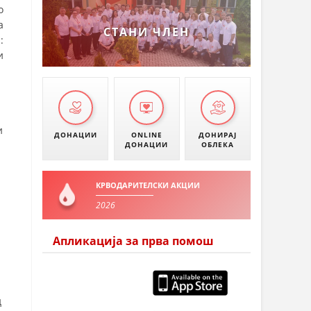
о
а
СТАНИ ЧЛЕН
:
и
и
ДОНАЦИИ
ONLINE
ДОНИРАЈ
ДОНАЦИИ
ОБЛЕКА
КРВОДАРИТЕЛСКИ АКЦИИ
2026
Апликација за прва помош
д