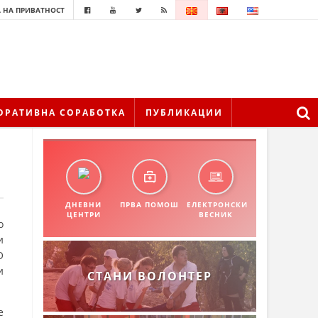
 НА ПРИВАТНОСТ
ОРАТИВНА СОРАБОТКА
ПУБЛИКАЦИИ
ДНЕВНИ
ПРВА ПОМОШ
ЕЛЕКТРОНСКИ
ЦЕНТРИ
ВЕСНИК
о
и
О
и
СТАНИ ВОЛОНТЕР
е