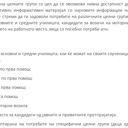
СТРУКТУРА НА ОРГАНИЗАЦИЈАТА
на целните групи со цел да се овозможи нивна достапност д
ативно информативен материјал со најновите информации н
КОНТАКТ ИНФОРМАЦИИ
стреми да ги задоволи потребите на различните целни групи
овните и средните училишта, кандидати за возачи на моторн
ЧЛЕНСТВО ВО ПРОФЕСИОНАЛНИ ТЕЛА
јето на работното место, лица со посебни потреби итн.
ЗАКОН ЗА ЦКРМ
 основни и средни училишта, кои ќе можат на своите соучениц
СТАТУТ НА ЦКРМ
.
по прва помош;
 по прва помош;
 прва помош;
ОРГАНИЗАЦИЈА И РАЗВОЈ
та помош
РАКОВОДЕН ОДБОР
оторни возила
сто за кандидати од јавните и приватните претпријатија.
СОБРАНИЕ
аптирана на потребите на специфични целни групи (деца о
СТРУКТУРА И ОРГАНИЗАЦИОНА ПОСТАВЕНОСТ