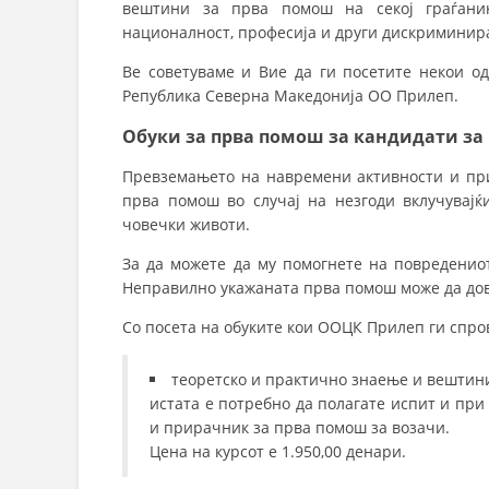
вештини за прва помош на секој граѓанин
националност, професија и други дискриминир
Ве советуваме и Вие да ги посетите некои о
Република Северна Македонија ОО Прилеп.
Обуки за прва помош за кандидати за
Превземањето на навремени активности и пр
прва помош во случај на незгоди вклучувајќ
човечки животи.
За да можете да му помогнете на повреденио
Неправилно укажаната прва помош може да дов
Со посета на обуките кои ООЦК Прилеп ги спро
теоретско и практично знаење и вештини 
истата е потребно да полагате испит и пр
и прирачник за прва помош за возачи.
Цена на курсот е 1.950,00 денари.