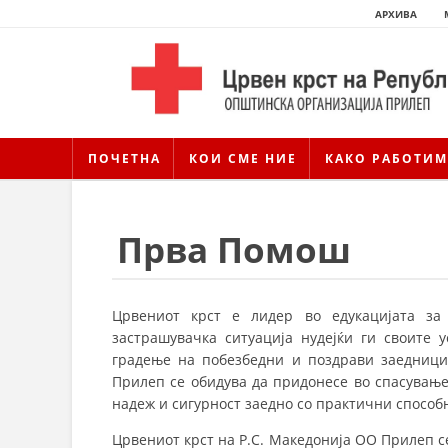
АРХИВА
ПОЧЕТНА
КОИ СМЕ НИЕ
КАКО РАБОТИМ
Прва Помош
Црвениот крст е лидер во едукацијата за 
застрашувачка ситуација нудејќи ги своите 
градење на побезбедни и поздрави заедници
Прилеп се обидува да придонесе во спасување
надеж и сигурност заедно со практични способ
Црвениот крст на Р.С. Македонија ОО Прилеп с