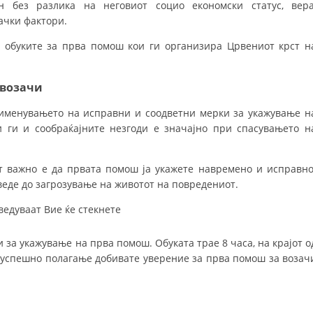
 без разлика на неговиот социо економски статус, вера
ачки фактори.
МЕЃУНАРОДНА СОРАБОТКА
д обуките за прва помош кои ги организира Црвениот крст н
ДОГОВОРИ
ЗНАЧЕЊЕ НА СЛУЖБАТА ЗА БАРАЊЕ
 возачи
ФОРМУЛАРИ ЗА БАРАЊА
именувањето на исправни и соодветни мерки за укажување н
и ги и сообраќајните незгоди е значајно при спасувањето н
ЗДРАВСТВЕНО ПРЕВЕНТИВНА ДЕЈНОСТ
ПРВА ПОМОШ
т важно е да првата помош ја укажете навремено и исправно
КРВОДАРИТЕЛСТВО
еде до загрозување на животот на повредениот.
ИНФОРМАЦИИ ЗА БОЛЕСТИ
ведуваат Вие ќе стекнете
МЕНАЏМЕНТ НА ВОЛОНТЕРИ
за укажување на прва помош. Обуката трае 8 часа, на крајот о
и успешно полагање добивате уверение за прва помош за возач
ЗА НАС