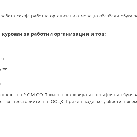
ДЕЈСТВУВАЊЕ
 работа секоја работна организација мора да обезбеди обука з
 курсеви за работни организации и тоа:
ПРИРАЧНИЦИ
.
СТРАТЕГИИ
ен.
ЕДУКАТИВНО ИНФОРМАТИВНИ МАТЕРИЈАЛИ
 ден
БРОШУРИ
и
ПОСТЕРИ
иот крст на Р.С.М ОО Прилеп организира и специфични обуки з
ПРЕЗЕНТАЦИИ
е во просториите на ООЦК Прилеп каде ќе добиете повеќ