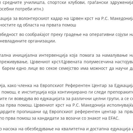
 средните училишта, спортски клубови, граѓански здруженија
осебни потреби итн.)
ДИСЕМИНАЦИЈА
ција за волонтерскиот кадар на Црвен крст на Р.С. Македониј
MЕЃУНАРОДНО ХУМАНИТАРНО ПРАВО
вностите од областа на првата помош
ПРОМОЦИЈА НА ХУМАНИ ВРЕДНОСТИ
бедност во сообраќајот преку градење на оперативни сојузи н
 невладините организации.
УПОТРЕБА И ЗАШТИТА НА АМБЛЕМОТ
СОЦИЈАЛНО ХУМАНИТАРНА ДЕЈНОСТ
тална иницијална интервенција која помага за намалување н
преживување, Црвениот крст/Црвената полумесечина настојув
КАКО ДА ДОНИРАТЕ
а барем едно лице во секое семејство има можност да научи д
ПОДГОТВЕНОСТ И ДЕЈСТВО ПРИ КАТАСТРОФИ
ја, како членка на Европскиот Референтен Центар за Едукациј
ТИМОВИ НА ООЦК
 помош, е институција која континуирано ги следи препоракит
СПАСИТЕЛНА СТАНИЦА ВОДНО
ите ги воведува во едукацијата за различни целни групи, а се с
за прва помош. Црвениот крст на Р.С. Македонија исполнувајќ
ПРОЕКТИ – ПОДГОТВЕНОСТ И ДЕЈСТВУВАЊЕ ПРИ КАТАСТРОФИ
ндардите пропишани од Европскиот референтен центар за прв
о прва помош за кандидати за возачи со знакот на EFAC.
ОДНОСИ СО ЈАВНОСТ
о насока на обезбедување на квалитетна и достапна едукација 
ИСТРАЖУВАЊЕ НА ЈАВНО МИСЛЕЊЕ