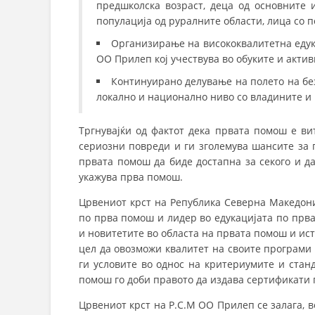
предшколска возраст, деца од основните и
популација од руралните области, лица со п
Организирање на висококвалитетна едука
ОО Прилеп кој учествува во обуките и акти
Континуирано делување на полето на без
локално и национално ниво со владините и
Тргнувајќи од фактот дека првата помош е ви
сериозни повреди и ги зголемува шансите за 
првата помош да биде достапна за секого и д
укажува прва помош.
Црвениот крст на Република Северна Македони
по прва помош и лидер во едукацијата по прва
и новитетите во областа на првата помош и ист
цел да овозможи квалитет на своите програми 
ги условите во однос на критериумите и ста
помош го доби правото да издава сертификати п
Црвениот крст на Р.С.М ОО Прилеп се залага, в