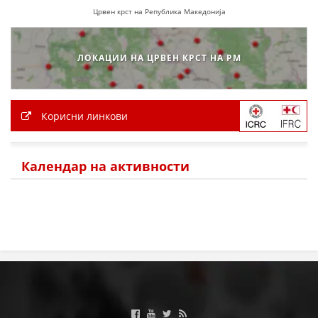
Црвен крст на Република Македонија
МЕЃУНАРОДНА СОРАБОТКА
ДОГОВОРИ
ЛОКАЦИИ НА ЦРВЕН КРСТ НА РМ
ЗНАЧЕЊЕ НА СЛУЖБАТА ЗА БАРАЊЕ
ФОРМУЛАРИ ЗА БАРАЊА
Корисни линкови
ЗДРАВСТВЕНО ПРЕВЕНТИВНА ДЕЈНОСТ
ПРВА ПОМОШ
Календар на активности
КРВОДАРИТЕЛСТВО
ИНФОРМАЦИИ ЗА БОЛЕСТИ
МЕНАЏМЕНТ НА ВОЛОНТЕРИ
ЗА НАС