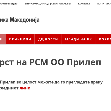
МУЛТИМЕДИЈА
ИНФОРМАЦИИ ОД ЈАВЕН КАРАКТЕР
КОНТАКТ
ПОЛИТИКА
Е
ПРИНЦИПИ
ДЕЈНОСТИ
МЛАДИ НА ЦК
КОРП
крст на РСМ ОО Прилеп
Прилеп во целост можете да го прегледате преку
следниот
линк
ИСТОРИЈАТ НА ЦКРСМ
ИСТОРИЈАТ НА ДВИЖЕЊЕТО