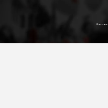
Црвен крс