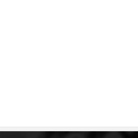
ДИСЕМИНАЦИЈА
MЕЃУНАРОДНО ХУМАНИТАРНО ПРАВО
ПРОМОЦИЈА НА ХУМАНИ ВРЕДНОСТИ
УПОТРЕБА И ЗАШТИТА НА АМБЛЕМОТ
СОЦИЈАЛНО ХУМАНИТАРНА ДЕЈНОСТ
КАКО ДА ДОНИРАТЕ
ПОДГОТВЕНОСТ И ДЕЈСТВО ПРИ КАТАСТРОФИ
ТИМОВИ НА ООЦК
СПАСИТЕЛНА СТАНИЦА ВОДНО
ПРОЕКТИ – ПОДГОТВЕНОСТ И ДЕЈСТВУВАЊЕ ПРИ КАТАСТРОФИ
ОДНОСИ СО ЈАВНОСТ
ИСТРАЖУВАЊЕ НА ЈАВНО МИСЛЕЊЕ