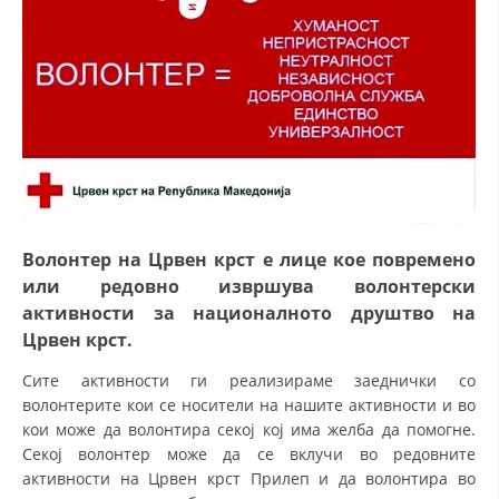
СТРУКТУРА НА ОРГАНИЗАЦИЈАТА
КОНТАКТ ИНФОРМАЦИИ
ЧЛЕНСТВО ВО ПРОФЕСИОНАЛНИ ТЕЛА
ЗАКОН ЗА ЦКРМ
СТАТУТ НА ЦКРМ
Волонтер на Црвен крст е лице кое повремено
или редовно извршува волонтерски
активности за националното друштво на
Црвен крст.
ОРГАНИЗАЦИЈА И РАЗВОЈ
Сите активности ги реализираме заеднички со
волонтерите кои се носители на нашите активности и во
РАКОВОДЕН ОДБОР
кои може да волонтира секој кој има желба да помогне.
СОБРАНИЕ
Секој волонтер може да се вклучи во редовните
активности на Црвен крст Прилеп и да волонтира во
СТРУКТУРА И ОРГАНИЗАЦИОНА ПОСТАВЕНОСТ