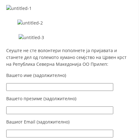
МЕЃУНАРОДНА СОРАБОТКА
ДОГОВОРИ
ЗНАЧЕЊЕ НА СЛУЖБАТА ЗА БАРАЊЕ
ФОРМУЛАРИ ЗА БАРАЊА
Сеуште не сте волонтери пополнете ја пријавата и
станете дел од големото хумано семјство на Црвен крст
ЗДРАВСТВЕНО ПРЕВЕНТИВНА ДЕЈНОСТ
на Република Северна Македонија ОО Прилеп:
ПРВА ПОМОШ
Вашето име (задолжително)
КРВОДАРИТЕЛСТВО
ИНФОРМАЦИИ ЗА БОЛЕСТИ
Вашето презиме (задолжително)
МЕНАЏМЕНТ НА ВОЛОНТЕРИ
Вашиот Email (задолжително)
ЗА НАС