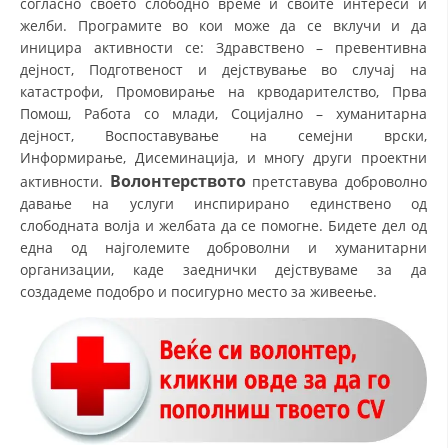
согласно своето слободно време и своите интереси и
желби. Програмите во кои може да се вклучи и да
ДИСЕМИНАЦИЈА
иницира активности се: Здравствено – превентивна
MЕЃУНАРОДНО ХУМАНИТАРНО ПРАВО
дејност, Подготвеност и дејствување во случај на
катастрофи, Промовирање на крводарителство, Прва
ПРОМОЦИЈА НА ХУМАНИ ВРЕДНОСТИ
Помош, Работа со млади, Социјално – хуманитарна
дејност, Воспоставување на семејни врски,
УПОТРЕБА И ЗАШТИТА НА АМБЛЕМОТ
Информирање, Дисеминација, и многу други проектни
СОЦИЈАЛНО ХУМАНИТАРНА ДЕЈНОСТ
Волонтерството
активности.
претставува доброволно
давање на услуги инспирирано единствено од
КАКО ДА ДОНИРАТЕ
слободната волја и желбата да се помогне. Бидете дел од
една од најголемите доброволни и хуманитарни
ПОДГОТВЕНОСТ И ДЕЈСТВО ПРИ КАТАСТРОФИ
организации, каде заеднички дејствуваме за да
создадеме подобро и посигурно место за живеење.
ТИМОВИ НА ООЦК
СПАСИТЕЛНА СТАНИЦА ВОДНО
ПРОЕКТИ – ПОДГОТВЕНОСТ И ДЕЈСТВУВАЊЕ ПРИ КАТАСТРОФИ
ОДНОСИ СО ЈАВНОСТ
ИСТРАЖУВАЊЕ НА ЈАВНО МИСЛЕЊЕ