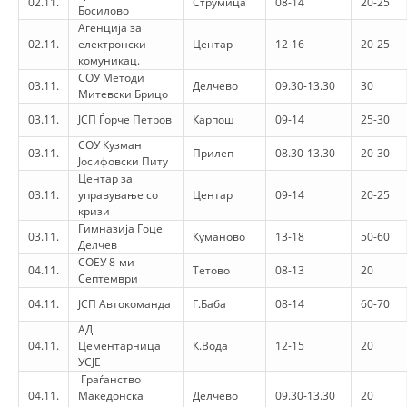
02.11.
Струмица
08-14
20-25
ORGANISATION STRUCTURE
Босилово
Агенција за
CONTACT INFO
02.11.
електронски
Центар
12-16
20-25
комуникац.
MEMBERSHIP IN PROFESSIONAL STRUCTURES
СОУ Методи
03.11.
Делчево
09.30-13.30
30
Митевски Брицо
03.11.
ЈСП Ѓорче Петров
Карпош
09-14
25-30
СОУ Кузман
LAW OF MACEDONIAN RED CROSS
03.11.
Прилеп
08.30-13.30
20-30
Јосифовски Питу
Центар за
STATUTE OF THE MRC
03.11.
управување со
Центар
09-14
20-25
кризи
Гимназија Гоце
03.11.
Куманово
13-18
50-60
Делчев
СОЕУ 8-ми
04.11.
Тетово
08-13
20
Септември
ORGANIZATIONAL DEVELOPMENT
04.11.
ЈСП Автокоманда
Г.Баба
08-14
60-70
АД
EXECUTIVE BOARD
04.11.
Цементарница
К.Вода
12-15
20
УСЈЕ
ASSEMBLY
Граѓанство
04.11.
Македонска
Делчево
09.30-13.30
20
STRUCTURAL SET UP