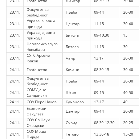
23.11.
Граѓанство
Д.Хисар
08.30-13
30-40
Факултет за
23.11.
Г.Баба
09-14
20-30
безбедност
Управа ја јавни
23.11.
Центар
11-15
30-40
приходи
Управа ја јавни
23.11.
Битола
09-10.30
15
приходи
Навивачка група
23.11.
Битола
11-15
30
Чкембари
СУГС Арсени
23.11.
Чаир
13.17
20-30
Јовков
24.11.
Граѓанство
Кочани
08.30-15
30-40
Факултет за
24.11.
Г.Баба
09-14
20-30
безбедност
СОМУ Јане
24.11.
Штип
09-15
40-50
Сандански
24.11.
СОУ Перо Наков
Куманово
13-17
40
Економски
24.11.
Центар
09-14
20-30
факултет
СОУ Св.Наум
24.11.
Охрид
08.30-12.30
20-25
Охридски
СОУ Моша
24.11.
Тетово
13.30-18
15-20
Пијаде