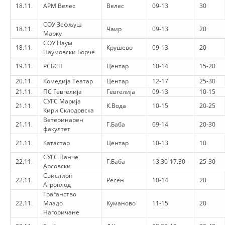
18.11.
АРМ Велес
Велес
09-13
30
СОУ Зефљуш
18.11.
Чаир
09-13
20
Марку
СОУ Наум
18.11.
Крушево
09-13
20
Наумовски Борче
19.11.
РСБСП
Центар
10-14
15-20
20.11.
Комедија Театар
Центар
12-17
25-30
21.11.
ПС Гевгелија
Гевгелија
09-13
10-15
СУГС Марија
21.11.
К.Вода
10-15
20-25
Кири Склодовска
Ветеринарен
21.11.
Г.Баба
09-14
20-30
факултет
21.11.
Катастар
Центар
10-13
10
СУГС Панче
22.11.
Г.Баба
13.30-17.30
25-30
Арсовски
Свислион
22.11.
Ресен
10-14
20
Агроплод
Граѓанство
22.11.
Младо
Куманово
11-15
20
Нагоричане