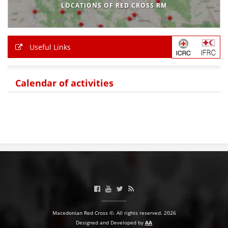
LOCATIONS OF RED CROSS RM
Useful Links
Calendar of activities
Macedonian Red Cross ©. All rights reserved. 2026
Designed and Developed by
AA