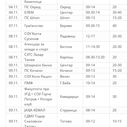
Каменица
04.11.
ПС Охрид
Охрид
09-14
20
DISSEMINATION
04.11.
ЕЛЕМ
Центар
09.30-14
30-40
07.11.
ПС Штип
Штип
09-13
15-20
INTERNATIONAL HUMANITARIAN LAW
07.11.
Граѓанство
Берово
09.30-15
40
PROMOTION OF HUMAN VALUES
СОУ Коста
08.11.
Радовиш
12-17
20-30
Сусинов
USE AND PROTECTION OF THE EMBLEM
Агенција за
08.11.
Битола
11-14.30
20-30
млади и спорт
THE SOCIAL WELFARE ACTIVITY
СУГС Лазар
08.11.
Карпош
08.30-13.30
20
Танев
DISASTER PREPAREDNESS AND RESPONSE
09.11.
Шпаркасе банка
Центар
09-14
20-30
09.11.
ПС Кочани
Кочани
09-13
15-20
PUBLIC RELATIONS
09.11.
СОУ Кочо Рацин
Велес
09-13
30
09.11.
ПМФ
Г.Баба
10-14
20
RESEARCH OF PUBLIC OPINION
Факултети при
УГД + СОУ Ѓорче
INTERNATIONAL COOPERATION
09.11.
Кавадарци
09-14
30
Петров + Ротари
клуб
TRACING SERVICE
09.11.
ЈАХЈА КЕМАЛ
Струмица
08-14
20
СДМУ Тодор
HEALTH PREVENTION
09.11.
Скаловски
Тетово
09-12
10-15
Тетоец
FIRST AID