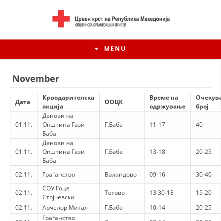
MENU
November
Крводарителска
Време на
Очекув
Дата
ООЦК
акција
одржување
број
Денови на
01.11.
Општина Гази
Г.Баба
11-17
40
Баба
Денови на
01.11.
Општина Гази
Г.Баба
13-18
20-25
Баба
02.11.
Граѓанство
Валандово
09-16
30-40
HISTORY OF MOVEMENT
СОУ Гоце
02.11.
Тетово
13.30-18
15-20
Стојчевски
HISTORY OF THE RCRM
02.11.
Арчелор Митал
Г.Баба
10-14
20-25
Граѓанство