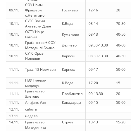
СОУ Наим
09.11.
Фрашери
Гостивар
12-16
20
BLOOD DONATION
с.Неготино
СУГС Васил
VOLUNTEER MANAGEMENT
10.11.
К.Вода
08-14
70-80
Антевски Дрен
ОСТУ Наце
10.11.
Куманово
08-13
40-50
Буѓони
Граѓанство + СОУ
10.11.
Делчево
09.30-13.30
40-60
ABOUT US
Методи М.Брицо
СУГС Орце
10.11.
Карпош
08.30-13.30
40-50
ACTION
Николов
11.11.
Трад. 13 Ноември
Карпош
09-17
50-60
ПЗУ Гинеко-
11.11.
К.Вода
17-20
15
медикус
Граѓанство
MANUALS
11.11.
Пробиштип
09-13.30
20
Злетово
11.11.
Алијанс Уан
Кавадарци
09-15
50-60
STRATEGIES
12.11.
сабота
13.11.
недела
EDUCATIONAL AND INFORMATIVE MATERIAL
14.11.
Граѓанство
Струга
10-13
15-20
Македонска
BROCHURES