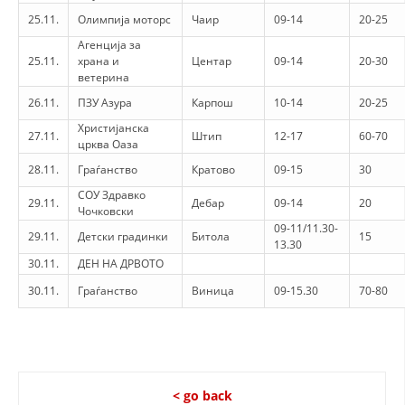
25.11.
Олимпија моторс
Чаир
09-14
20-25
Агенција за
25.11.
храна и
Центар
09-14
20-30
ветерина
26.11.
ПЗУ Азура
Карпош
10-14
20-25
Христијанска
27.11.
Штип
12-17
60-70
црква Оаза
28.11.
Граѓанство
Кратово
09-15
30
СОУ Здравко
29.11.
Дебар
09-14
20
Чочковски
09-11/11.30-
29.11.
Детски градинки
Битола
15
13.30
30.11.
ДЕН НА ДРВОТО
30.11.
Граѓанство
Виница
09-15.30
70-80
< go back