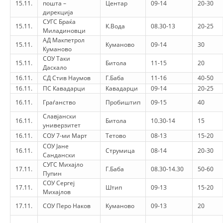
15.11.
пошта –
Центар
09-14
20-30
дирекција
PRESENTATIONS
СУГС Браќа
15.11.
К.Вода
08.30-13
20-25
Миладиновци
АД Макпетрол
15.11.
Куманово
09-14
30
Куманово
СОУ Таки
15.11.
Битола
11-15
20
Даскало
16.11.
СД Стив Наумов
Г.Баба
11-16
40-50
16.11.
ПС Кавадарци
Кавадарци
09-14
20-25
16.11.
Граѓанство
Пробиштип
09-15
40
Славјански
16.11.
Битола
10.30-14
15
универзитет
16.11.
СОУ 7-ми Март
Тетово
08-13
15-20
СОУ Јане
16.11.
Струмица
08-14
20-30
Сандански
СУГС Михајло
17.11.
Г.Баба
08.30-14.30
50-60
Пупин
СОУ Сергеј
17.11.
Штип
09-13
15-20
Михајлов
17.11.
СОУ Перо Наков
Куманово
09-13
20