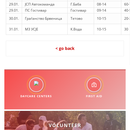
29.01.
ЈСП Автокоманда
Г.Баба
08-14
60-
29.01.
ПС Гостивар
Гостивар
09-14
40-
30.01.
Граѓанство Брвеница
Тетово
10-15
20-
31.01.
МЗ УСЈЕ
К.Вода
10-15
30
< go back
DAYCARE CENTERS
FIRST AID
VOLUNTEER