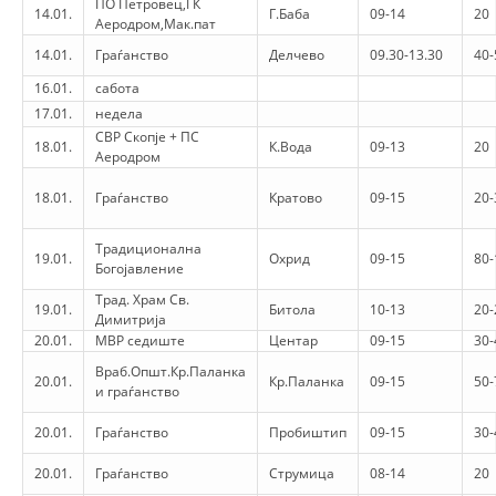
ПО Петровец,ГК
14.01.
Г.Баба
09-14
20
Аеродром,Мак.пат
DISSEMINATION
14.01.
Граѓанство
Делчево
09.30-13.30
40-
INTERNATIONAL HUMANITARIAN LAW
16.01.
сабота
17.01.
недела
PROMOTION OF HUMAN VALUES
СВР Скопје + ПС
18.01.
К.Вода
09-13
20
USE AND PROTECTION OF THE EMBLEM
Аеродром
THE SOCIAL WELFARE ACTIVITY
18.01.
Граѓанство
Кратово
09-15
20-
DISASTER PREPAREDNESS AND RESPONSE
Традиционална
19.01.
Охрид
09-15
80-
Богојавление
PUBLIC RELATIONS
Трад. Храм Св.
19.01.
Битола
10-13
20-
Димитрија
RESEARCH OF PUBLIC OPINION
20.01.
МВР седиште
Центар
09-15
30-
INTERNATIONAL COOPERATION
Враб.Општ.Кр.Паланка
20.01.
Кр.Паланка
09-15
50-
и граѓанство
TRACING SERVICE
20.01.
Граѓанство
Пробиштип
09-15
30-
HEALTH PREVENTION
20.01.
Граѓанство
Струмица
08-14
20
FIRST AID