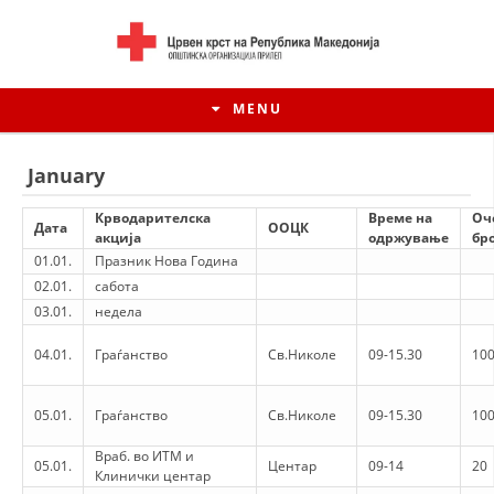
MENU
January
Крводарителска
Време на
Оч
Дата
ООЦК
акција
одржување
бро
01.01.
Празник Нова Година
02.01.
сабота
03.01.
недела
04.01.
Граѓанство
Св.Николе
09-15.30
100
HISTORY OF MOVEMENT
05.01.
Граѓанство
Св.Николе
09-15.30
100
Враб. во ИТМ и
HISTORY OF THE RCRM
05.01.
Центар
09-14
20
Клинички центар