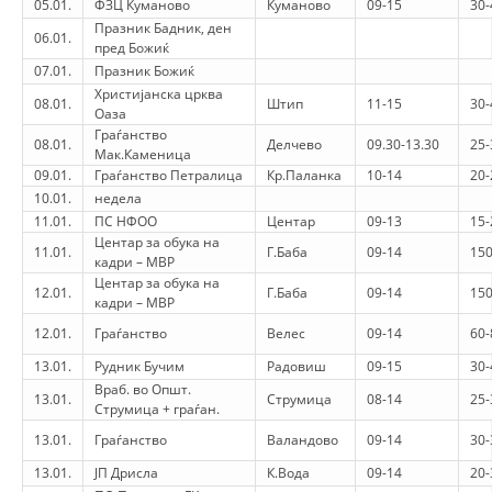
05.01.
ФЗЦ Куманово
Куманово
09-15
30-
ORGANISATION STRUCTURE
Празник Бадник, ден
06.01.
пред Божиќ
CONTACT INFO
07.01.
Празник Божиќ
MEMBERSHIP IN PROFESSIONAL STRUCTURES
Христијанска црква
08.01.
Штип
11-15
30-
Оаза
Граѓанство
08.01.
Делчево
09.30-13.30
25-
Мак.Каменица
09.01.
Граѓанство Петралица
Кр.Паланка
10-14
20-
LAW OF MACEDONIAN RED CROSS
10.01.
недела
11.01.
ПС НФОО
Центар
09-13
15-
STATUTE OF THE MRC
Центар за обука на
11.01.
Г.Баба
09-14
150
кадри – МВР
Центар за обука на
12.01.
Г.Баба
09-14
150
кадри – МВР
12.01.
Граѓанство
Велес
09-14
60-
ORGANIZATIONAL DEVELOPMENT
13.01.
Рудник Бучим
Радовиш
09-15
30-
Враб. во Општ.
13.01.
Струмица
08-14
25-
EXECUTIVE BOARD
Струмица + граѓан.
13.01.
Граѓанство
Валандово
09-14
30-
ASSEMBLY
13.01.
ЈП Дрисла
К.Вода
09-14
20-
STRUCTURAL SET UP