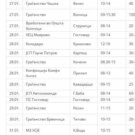
27.01.
Граѓанство Чашка
Велес
10-14
40
PRESENTATIONS
27.01.
Граѓанство
Виница
09-15.30
100
Вработени во Општа
27.01.
Струмица
08-14
20
болница
28.01.
ХЕЦ Маврово
Гостивар
09-14
20-
28.01.
Коледари
Куманово
12-16
30
28.01.
ЈСП Ѓорче Петров
Карпош
09-14
30-
28.01.
Граѓанство
Кочани
08.30-15
30-
Конфекција Комфи
28.01.
Прилеп
08-13
40
Ангел
28.01.
Граѓанство
Кавадарци
09-15
25
29.01.
ЈСП Автокоманда
Г.Баба
08-14
60-
29.01.
ПС Гостивар
Гостивар
09-14
40-
29.01.
Граѓанство
Ресен
11-15
20
30.01.
Граѓанство Брвеница
Тетово
10-15
20-
31.01.
МЗ УСЈЕ
К.Вода
10-15
30