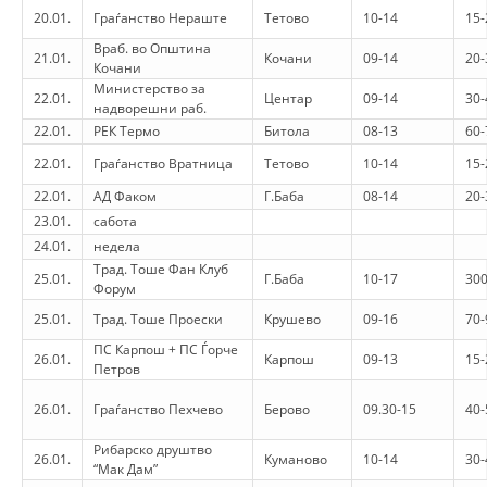
20.01.
Граѓанство Нераште
Тетово
10-14
15-
BLOOD DONATION
Враб. во Општина
21.01.
Кочани
09-14
20-
Кочани
VOLUNTEER MANAGEMENT
Министерство за
22.01.
Центар
09-14
30-
надворешни раб.
22.01.
РЕК Термо
Битола
08-13
60-
22.01.
Граѓанство Вратница
Тетово
10-14
15-
ABOUT US
22.01.
АД Факом
Г.Баба
08-14
20-
ACTION
23.01.
сабота
24.01.
недела
Трад. Тоше Фан Клуб
25.01.
Г.Баба
10-17
30
Форум
25.01.
Трад. Тоше Проески
Крушево
09-16
70-
MANUALS
ПС Карпош + ПС Ѓорче
26.01.
Карпош
09-13
15-
Петров
STRATEGIES
26.01.
Граѓанство Пехчево
Берово
09.30-15
40-
EDUCATIONAL AND INFORMATIVE MATERIAL
Рибарско друштво
26.01.
Куманово
10-14
30-
“Мак Дам”
BROCHURES