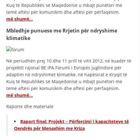
Kuq të Republikës së Maqedonisë u mbajt punëtori me
temë aftësi për komunikim dhe aftësi për përfaqësim.
më shumë…
Mbledhje punuese me Rrjetin për ndryshime
klimatike
Në periudhën prej 10 dhe 11 prill të vitit 2012, në kuadër të
projektit rajonal BE IPA Forumi i Evropës juglindore për
adaptim në ndryshimet klimatike, në hapësirat e Kryqit të
Kuq të Republikës së Maqedonisë u mbajt punëtori me
temë aftësi për komunikim dhe aftësi për përfaqësim.
më shumë…
Raporte dhe materiale
Raport final: Projekt – Përforcimi i kapaciteteve të
Qendrës për Menaxhim me Kriza