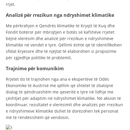
rrjet.
HULUMTIMI I OPINIONIT PUBLIK
Analizë për rrezikun nga ndryshimet klimatike
BASHKËPUNIM NDËRKOMBËTAR
Me përkrahjen e Qendrës klimatike të Kryqit të Kuq dhe
MARRËVESHJE
Fondit botëror për mbrojtjen e botës së kafshëve rrjetet
bëjnë vlerësim dhe analizë për rrezikun e ndryshimeve
PROJEKTE
klimatike në vendet e tyre. Qëllimi është që të identifikohen
sfidat kryesore dhe të njëjtat të elaborohen si propozime
SHËRBIMI PËR KËRKIM
për zgjedhje politike të problemit.
VEPRIMTARI SHËNDETËSORE PREVENTIVE
Trajnime për komunikim
NDIHMA E PARË
Rrjetet do të trajnohen nga ana e ekspertëve të Odës
Ekonomike të Austrisë me qëllim që shtetet të zbatojnë
DHURIMI I GJAKUT
dialog të qëndrueshëm me qeveritë e tyre në lidhje me
MENAXHIM ME VULLNETARË
çështjet për adaptim në ndryshimet klimatike. Në aksion të
koordinuar, rezultatet e vlerësimit dhe analizës për rrezikun
e ndryshimeve klimatike duhet të dorëzohen tek personat
më të rëndësishëm që vendosin.
KUSH JEMI NE