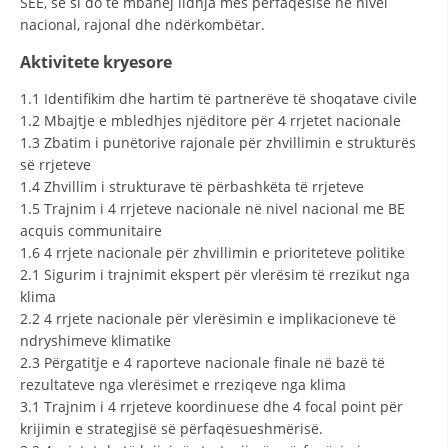
SEE, se si do të mbahej lidhja mes përfaqësisë në nivel
nacional, rajonal dhe ndërkombëtar.
Aktivitete kryesore
1.1 Identifikim dhe hartim të partnerëve të shoqatave civile
1.2 Mbajtje e mbledhjes njëditore për 4 rrjetet nacionale
1.3 Zbatim i punëtorive rajonale për zhvillimin e strukturës
së rrjeteve
1.4 Zhvillim i strukturave të përbashkëta të rrjeteve
1.5 Trajnim i 4 rrjeteve nacionale në nivel nacional me BE
acquis communitaire
1.6 4 rrjete nacionale për zhvillimin e prioriteteve politike
2.1 Sigurim i trajnimit ekspert për vlerësim të rrezikut nga
klima
2.2 4 rrjete nacionale për vlerësimin e implikacioneve të
ndryshimeve klimatike
2.3 Përgatitje e 4 raporteve nacionale finale në bazë të
rezultateve nga vlerësimet e rreziqeve nga klima
3.1 Trajnim i 4 rrjeteve koordinuese dhe 4 focal point për
krijimin e strategjisë së përfaqësueshmërisë.