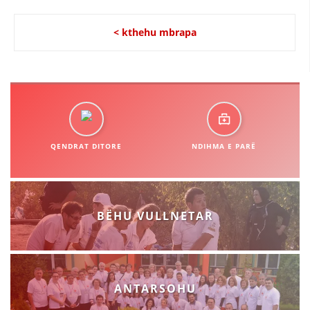
< kthehu mbrapa
QENDRAT DITORE
NDIHMA E PARË
BËHU VULLNETAR
ANTARSOHU