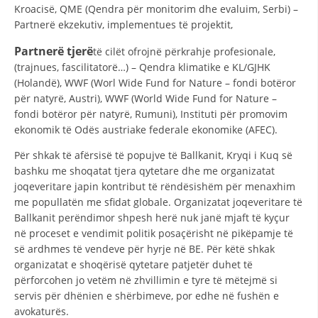
STRUKTURA E ORGANIZATËS
Kroacisë, QME (Qendra për monitorim dhe evaluim, Serbi) –
Partnerë ekzekutiv, implementues të projektit,
KONTAKT INFORMACIONE
Partnerë tjerë
të cilët ofrojnë përkrahje profesionale,
ANËTARËSIMI NË STRUKTURAT PROFESIONALE
(trajnues, fascilitatorë…) – Qendra klimatike e KL/GJHK
(Holandë), WWF (Worl Wide Fund for Nature – fondi botëror
për natyrë, Austri), WWF (World Wide Fund for Nature –
fondi botëror për natyrë, Rumuni), Instituti për promovim
LIGJI I KRYQIT TË KUQ
ekonomik të Odës austriake federale ekonomike (AFEC).
STATUTI I KRYQIT TË KUQ
Për shkak të afërsisë të popujve të Ballkanit, Kryqi i Kuq së
bashku me shoqatat tjera qytetare dhe me organizatat
joqeveritare japin kontribut të rëndësishëm për menaxhim
me popullatën me sfidat globale. Organizatat joqeveritare të
Ballkanit perëndimor shpesh herë nuk janë mjaft të kyçur
në proceset e vendimit politik posaçërisht në pikëpamje të
ORGANIZIMI DHE ZHVILLIMI
së ardhmes të vendeve për hyrje në BE. Për këtë shkak
BORDI DREJTUES
organizatat e shoqërisë qytetare patjetër duhet të
përforcohen jo vetëm në zhvillimin e tyre të mëtejmë si
KUVENDI
servis për dhënien e shërbimeve, por edhe në fushën e
avokaturës.
STRUKTURA DHE STRUKTURA ORGANIZATIVE