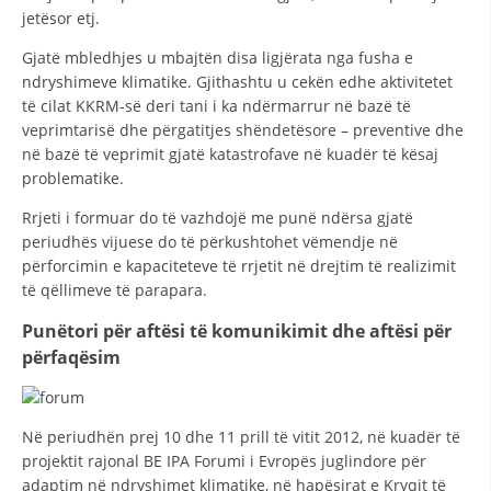
jetësor etj.
Gjatë mbledhjes u mbajtën disa ligjërata nga fusha e
ndryshimeve klimatike. Gjithashtu u cekën edhe aktivitetet
të cilat KKRM-së deri tani i ka ndërmarrur në bazë të
veprimtarisë dhe përgatitjes shëndetësore – preventive dhe
në bazë të veprimit gjatë katastrofave në kuadër të kësaj
problematike.
Rrjeti i formuar do të vazhdojë me punë ndërsa gjatë
periudhës vijuese do të përkushtohet vëmendje në
përforcimin e kapaciteteve të rrjetit në drejtim të realizimit
të qëllimeve të parapara.
Punëtori për aftësi të komunikimit dhe aftësi për
përfaqësim
Në periudhën prej 10 dhe 11 prill të vitit 2012, në kuadër të
projektit rajonal BE IPA Forumi i Evropës juglindore për
adaptim në ndryshimet klimatike, në hapësirat e Kryqit të