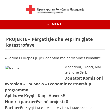
MENU
PROJEKTE – Përgatitje dhe veprim gjatë
katastrofave
– Forum i Evropës JL për adaptim me ndryshimet klimatike
Maqedoni, Kroaci, Mal
të Zi dhe Serbi
Donator: Komisioni
evropian – IPA Socio – Economic Partnership
programme
HISTORIA E LËVIZJES
Aplikues: Kryqi i Kuq i Austrisë
Numri i partnerëve në projekt: 8
HISTORIA E KRYQIT TË KUQ
Partnerë:
: Kryqi i Kuq i Malit të Zi, KK i Maqedonisë,