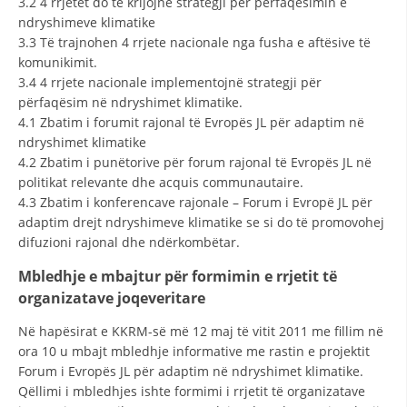
3.2 4 rrjetet do të krijojnë strategji për përfaqësimin e
ndryshimeve klimatike
3.3 Të trajnohen 4 rrjete nacionale nga fusha e aftësive të
komunikimit.
3.4 4 rrjete nacionale implementojnë strategji për
përfaqësim në ndryshimet klimatike.
4.1 Zbatim i forumit rajonal të Evropës JL për adaptim në
ndryshimet klimatike
4.2 Zbatim i punëtorive për forum rajonal të Evropës JL në
politikat relevante dhe acquis communautaire.
4.3 Zbatim i konferencave rajonale – Forum i Evropë JL për
adaptim drejt ndryshimeve klimatike se si do të promovohej
difuzioni rajonal dhe ndërkombëtar.
Mbledhje e mbajtur për formimin e rrjetit të
organizatave joqeveritare
Në hapësirat e KKRM-së më 12 maj të vitit 2011 me fillim në
ora 10 u mbajt mbledhje informative me rastin e projektit
Forum i Evropës JL për adaptim në ndryshimet klimatike.
Qëllimi i mbledhjes ishte formimi i rrjetit të organizatave