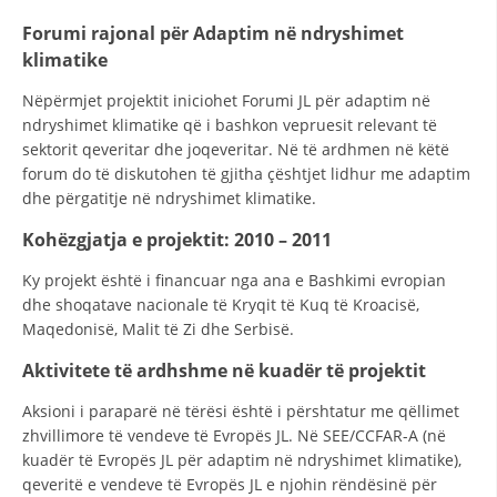
VEPRIMTARI
Forumi rajonal për Adaptim në ndryshimet
klimatike
Nëpërmjet projektit iniciohet Forumi JL për adaptim në
ndryshimet klimatike që i bashkon vepruesit relevant të
DORACAKË
sektorit qeveritar dhe joqeveritar. Në të ardhmen në këtë
forum do të diskutohen të gjitha çështjet lidhur me adaptim
STRATEGJI
dhe përgatitje në ndryshimet klimatike.
MATERIAL EDUKATIVO INFORMATIV
Kohëzgjatja e projektit: 2010 – 2011
BROCHURES
Ky projekt është i financuar nga ana e Bashkimi evropian
dhe shoqatave nacionale të Kryqit të Kuq të Kroacisë,
PRESENTATIONS
Maqedonisë, Malit të Zi dhe Serbisë.
Aktivitete të ardhshme në kuadër të projektit
Aksioni i paraparë në tërësi është i përshtatur me qëllimet
zhvillimore të vendeve të Evropës JL. Në SEE/CCFAR-A (në
kuadër të Evropës JL për adaptim në ndryshimet klimatike),
qeveritë e vendeve të Evropës JL e njohin rëndësinë për