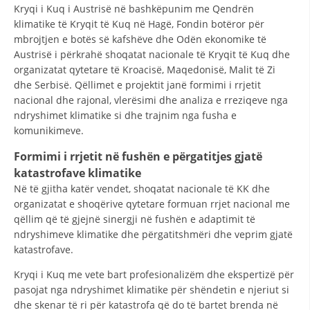
Kryqi i Kuq i Austrisë në bashkëpunim me Qendrën
DISEMINIMI
klimatike të Kryqit të Kuq në Hagë, Fondin botëror për
mbrojtjen e botës së kafshëve dhe Odën ekonomike të
DREJTA NDERKOMBETARE HUMANITARE
Austrisë i përkrahë shoqatat nacionale të Kryqit të Kuq dhe
organizatat qytetare të Kroacisë, Maqedonisë, Malit të Zi
PROMOVIMI I VLERAVE HUMANE
dhe Serbisë. Qëllimet e projektit janë formimi i rrjetit
PËRDORIMIN DHE MBROJTJEN E STEMËS
nacional dhe rajonal, vlerësimi dhe analiza e rreziqeve nga
ndryshimet klimatike si dhe trajnim nga fusha e
SOCIALO-HUMANITARE
komunikimeve.
SI TË JEPNI DONACIONE
Formimi i rrjetit në fushën e përgatitjes gjatë
katastrofave klimatike
PËRGATITSHMËRI DHE VEPRIM GJATË KATASTROFAVE
Në të gjitha katër vendet, shoqatat nacionale të KK dhe
organizatat e shoqërive qytetare formuan rrjet nacional me
EKIPE PËRGJIGJE DISASTER
qëllim që të gjejnë sinergji në fushën e adaptimit të
STACIONIN E UJIT SHPËTIMIT – VODNO
ndryshimeve klimatike dhe përgatitshmëri dhe veprim gjatë
katastrofave.
EOK E CK
Kryqi i Kuq me vete bart profesionalizëm dhe ekspertizë për
PROJEKTE
pasojat nga ndryshimet klimatike për shëndetin e njeriut si
dhe skenar të ri për katastrofa që do të bartet brenda në
MARRDHËNJE ME PUBLIKUN