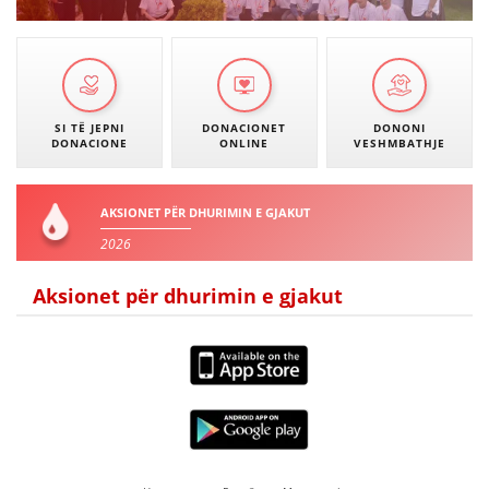
SI TË JEPNI
DONACIONET
DONONI
DONACIONE
ONLINE
VESHMBATHJE
AKSIONET PËR DHURIMIN E GJAKUT
2026
Aksionet për dhurimin e gjakut