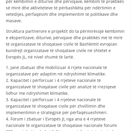
për këmbimin e diturive dhe përvojave, këmbim të praktikës
së mirë dhe aktiviteteve të përbashkëta për ndërtimin e
vetëdijes, përfaqësim dhe implementim të politikave dhe
masave.
Struktura partnerore e projektit do ta përmirësojë këmbimin
e ekspertizave, diturive, përvojave dhe praktikës më të mirë
të organizatave të shoqatave civile të Bashkimit evropian
kundrejt organizatave të shoqatave civile në shtetet e
Evropës JL, në nivel shumë të lartë.
1. Janë zbatuar dhe mobilizuar 4 rrjete nacionale të
organizatave për adaptim në ndryshimet klimatike.
2. Kapacitet i përforcuar i 4 rrjeteve nacionale të
organizatave të shoqatave civile për analizë të rreziqeve
lidhur me ndryshimet klimatike.
3. Kapacitet i përforcuar i 4 rrjeteve nacionale të
organizatave të shoqatave civile për zhvillimin dhe
implementimin e strategjisë për përfaqësueshmëri.
4. Forum i zbatuar i Evropës JL nga ana e 4 rrjeteve
nacionale të organizatave të shoqatave nacionale forumi