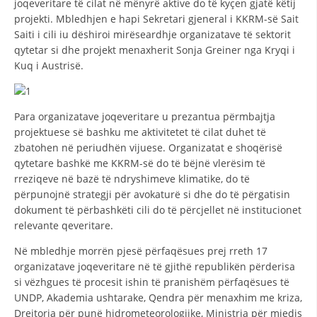
joqeveritare të cilat në mënyrë aktive do të kyçen gjatë këtij
projekti. Mbledhjen e hapi Sekretari gjeneral i KKRM-së Sait
Saiti i cili iu dëshiroi mirëseardhje organizatave të sektorit
qytetar si dhe projekt menaxherit Sonja Greiner nga Kryqi i
Kuq i Austrisë.
Para organizatave joqeveritare u prezantua përmbajtja
projektuese së bashku me aktivitetet të cilat duhet të
zbatohen në periudhën vijuese. Organizatat e shoqërisë
qytetare bashkë me KKRM-së do të bëjnë vlerësim të
rreziqeve në bazë të ndryshimeve klimatike, do të
përpunojnë strategji për avokaturë si dhe do të përgatisin
dokument të përbashkëti cili do të përcjellet në institucionet
relevante qeveritare.
Në mbledhje morrën pjesë përfaqësues prej rreth 17
organizatave joqeveritare në të gjithë republikën përderisa
si vëzhgues të procesit ishin të pranishëm përfaqësues të
UNDP, Akademia ushtarake, Qendra për menaxhim me kriza,
Drejtoria për punë hidrometeorologjike, Ministria për mjedis