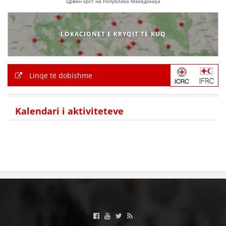
Црвен крст на Република Македонија
LOKACIONET E KRYQIT TË KUQ
Linqe të dobishme
Kalendari i aktiviteteve