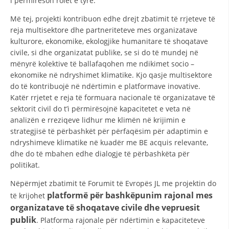
i përmirëson rolet e tyre.
Më tej, projekti kontribuon edhe drejt zbatimit të rrjeteve të
reja multisektore dhe partneriteteve mes organizatave
kulturore, ekonomike, ekologjike humanitare të shoqatave
civile, si dhe organizatat publike, se si do të mundej në
mënyrë kolektive të ballafaqohen me ndikimet socio –
ekonomike në ndryshimet klimatike. Kjo qasje multisektore
do të kontribuojë në ndërtimin e platformave inovative.
Katër rrjetet e reja të formuara nacionale të organizatave të
sektorit civil do t’i përmirësojnë kapacitetet e veta në
analizën e rreziqeve lidhur me klimën në krijimin e
strategjisë të përbashkët për përfaqësim për adaptimin e
ndryshimeve klimatike në kuadër me BE acquis relevante,
dhe do të mbahen edhe dialogje të përbashkëta për
politikat.
Nëpërmjet zbatimit të Forumit të Evropës JL me projektin do
platformë për bashkëpunim rajonal mes
të krijohet
organizatave të shoqatave civile dhe vepruesit
publik
. Platforma rajonale për ndërtimin e kapaciteteve