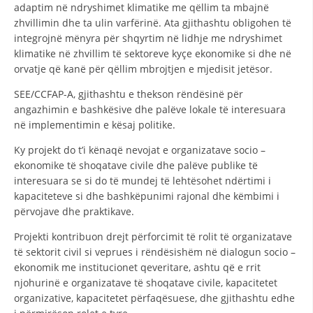
adaptim në ndryshimet klimatike me qëllim ta mbajnë
zhvillimin dhe ta ulin varfërinë. Ata gjithashtu obligohen të
integrojnë mënyra për shqyrtim në lidhje me ndryshimet
klimatike në zhvillim të sektoreve kyçe ekonomike si dhe në
orvatje që kanë për qëllim mbrojtjen e mjedisit jetësor.
SEE/CCFAP-A, gjithashtu e thekson rëndësinë për
angazhimin e bashkësive dhe palëve lokale të interesuara
në implementimin e kësaj politike.
Ky projekt do t’i kënaqë nevojat e organizatave socio –
ekonomike të shoqatave civile dhe palëve publike të
interesuara se si do të mundej të lehtësohet ndërtimi i
kapaciteteve si dhe bashkëpunimi rajonal dhe këmbimi i
përvojave dhe praktikave.
Projekti kontribuon drejt përforcimit të rolit të organizatave
të sektorit civil si veprues i rëndësishëm në dialogun socio –
ekonomik me institucionet qeveritare, ashtu që e rrit
njohurinë e organizatave të shoqatave civile, kapacitetet
organizative, kapacitetet përfaqësuese, dhe gjithashtu edhe