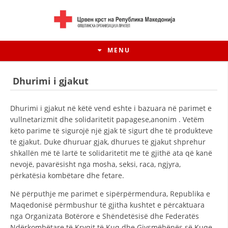
MENU
Dhurimi i gjakut
Dhurimi i gjakut në këtë vend eshte i bazuara në parimet e
vullnetarizmit dhe solidaritetit papagese,anonim . Vetëm
këto parime të sigurojë një gjak të sigurt dhe të produkteve
të gjakut. Duke dhuruar gjak, dhurues të gjakut shprehur
shkallën më të lartë te solidaritetit me të gjithë ata që kanë
nevojë, pavarësisht nga mosha, seksi, raca, ngjyra,
përkatësia kombëtare dhe fetare.
HISTORIA E LËVIZJES
Në përputhje me parimet e sipërpërmendura, Republika e
Maqedonisë përmbushur të gjitha kushtet e përcaktuara
HISTORIA E KRYQIT TË KUQ
nga Organizata Botërore e Shëndetësisë dhe Federatës
Ndërkombëtare të Kryqit të Kuq dhe Gjysmëhënës së Kuqe.