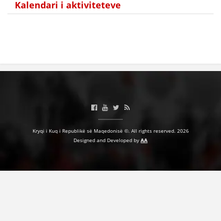
Kalendari i aktiviteteve
HULUMTIMI I OPINIONIT PUBLIK
BASHKËPUNIM NDËRKOMBËTAR
MARRËVESHJE
PROJEKTE
SHËRBIMI PËR KËRKIM
VEPRIMTARI SHËNDETËSORE PREVENTIVE
NDIHMA E PARË
Kryqi i Kuq i Republikë së Maqedonisë ©. All rights reserved. 2026
Designed and Developed by
AA
DHURIMI I GJAKUT
MENAXHIM ME VULLNETARË
KUSH JEMI NE