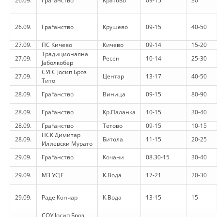
26.09.
Граѓанство
Кратово
09-15
30
PRESENTATIONS
26.09.
Граѓанство
Крушево
09-15
40-50
27.09.
ПС Кичево
Кичево
09-14
15-20
Традиционална
27.09.
Ресен
10-14
25-30
Јаболкобер
СУГС Јосип Броз
27.09.
Центар
13-17
40-50
Тито
28.09.
Граѓанство
Виница
09-15
80-90
28.09.
Граѓанство
Кр.Паланка
10-15
30-40
28.09.
Граѓанство
Тетово
09-15
10-15
ПСК Димитар
28.09.
Битола
11-15
20-25
Илиевски Мурато
29.09.
Граѓанство
Кочани
08.30-15
30-40
29.09.
МЗ УСЈЕ
К.Вода
17-21
20-30
29.09.
Раде Кончар
К.Вода
13-15
15
СОУ Јосип Броз