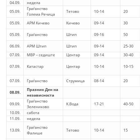
ORGANISATION STRUCTURE
04.09.
недела
Граѓанство
05.09.
Тетово
10-14
20
CONTACT INFO
Голема Речица
05.09.
АРМ Кичево
Кичево
09-14
30
MEMBERSHIP IN PROFESSIONAL STRUCTURES
05.09.
Граѓанство
Штип
09-16
50
06.09.
АРМ Штип
Штип
09-14
25-30
LAW OF MACEDONIAN RED CROSS
07.09.
МВР – седиште
Центар
09-14
30-40
STATUTE OF THE MRC
07.09.
Катастар
Центар
10-14
10-15
07.09.
Граѓанство
Струмица
08-14
20
Празник Ден на
08.09.
независноста
Граѓанство
ORGANIZATIONAL DEVELOPMENT
09.09.
К.Вода
17-21
40-50
Зелениково
10.09.
сабота
EXECUTIVE BOARD
11.09.
недела
ASSEMBLY
Граѓанство
13.09.
Тетово
10-14
15
Фалише
STRUCTURAL SET UP