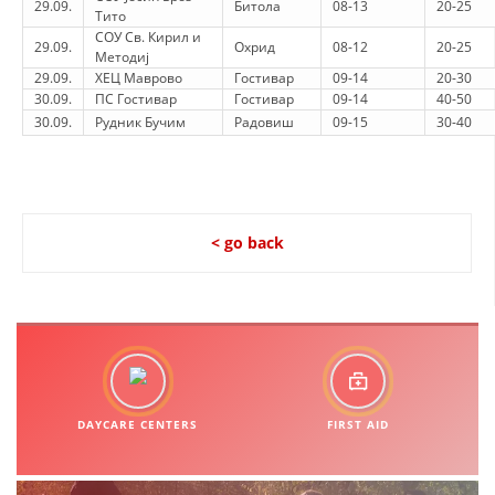
29.09.
Битола
08-13
20-25
Тито
СОУ Св. Кирил и
29.09.
Охрид
08-12
20-25
Методиј
29.09.
ХЕЦ Маврово
Гостивар
09-14
20-30
30.09.
ПС Гостивар
Гостивар
09-14
40-50
30.09.
Рудник Бучим
Радовиш
09-15
30-40
< go back
DAYCARE CENTERS
FIRST AID