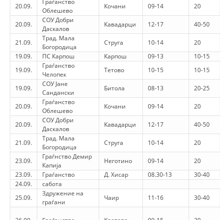
Граѓанство
20.09.
Кочани
09-14
20
Облешево
BLOOD DONATION
СОУ Добри
20.09.
Кавадарци
12-17
40-50
Даскалов
VOLUNTEER MANAGEMENT
Трад. Мала
21.09.
Струга
10-14
20
Богородица
19.09.
ПС Карпош
Карпош
09-13
10-15
Граѓанство
19.09.
Тетово
10-15
10-15
Челопек
ABOUT US
СОУ Јане
19.09.
Битола
08-13
20-25
Сандански
ACTION
Граѓанство
20.09.
Кочани
09-14
20
Облешево
СОУ Добри
20.09.
Кавадарци
12-17
40-50
Даскалов
Трад. Мала
21.09.
Струга
10-14
20
Богородица
Граѓнство Демир
MANUALS
23.09.
Неготино
09-14
20
Капија
23.09.
Граѓанство
Д. Хисар
08.30-13
30-40
STRATEGIES
24.09.
сабота
Здружение на
EDUCATIONAL AND INFORMATIVE MATERIAL
25.09.
Чаир
11-16
30-40
граѓани
BROCHURES