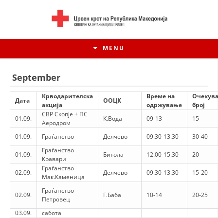
MENU
September
Крводарителска
Време на
Очекув
Дата
ООЦК
акција
одржување
број
СВР Скопје + ПС
01.09.
К.Вода
09-13
15
Аеродром
01.09.
Граѓанство
Делчево
09.30-13.30
30-40
Граѓанство
01.09.
Битола
12.00-15.30
20
Кравари
Граѓанство
02.09.
Делчево
09.30-13.30
15-20
Мак.Каменица
HISTORY OF MOVEMENT
Граѓанство
02.09.
Г.Баба
10-14
20-25
Петровец
HISTORY OF THE RCRM
03.09.
сабота