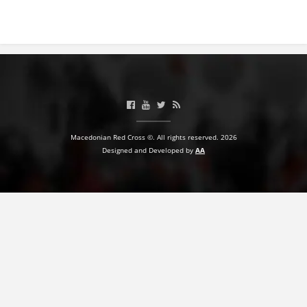
Macedonian Red Cross ©. All rights reserved. 2026
Designed and Developed by
AA