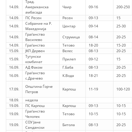
Трад.
14.09.
Американска
Чаир
09-16
200-250
DISSEMINATION
амбасада
14.09.
ПС Ресен
Ресен
09-13
15
INTERNATIONAL HUMANITARIAN LAW
Собрание на Р.
14.09.
Центар
09-14
25-30
Македонија
PROMOTION OF HUMAN VALUES
Граѓанство
14.09.
Струмица
08-14
20-25
Василево
USE AND PROTECTION OF THE EMBLEM
14.09.
Граѓанство
Тетово
18-20
15-20
15.09.
ЈКП Дервен
Велес
08-13
20-25
THE SOCIAL WELFARE ACTIVITY
Тутунски
15.09.
Прилеп
09-12
15
комбинат
DISASTER PREPAREDNESS AND RESPONSE
16.09.
АД Факом
Г.Баба
08-13
20-25
Граѓанство
PUBLIC RELATIONS
16.09.
К.Вода
18-21
20-25
с.Драчево
Општина Ѓорче
RESEARCH OF PUBLIC OPINION
17.09.
Карпош
11-19
100-120
Петров
INTERNATIONAL COOPERATION
18.09.
недела
19.09.
ПС Карпош
Карпош
09-13
10-15
TRACING SERVICE
Граѓанство
19.09.
Тетово
10-15
10-15
Челопек
HEALTH PREVENTION
СОУ Јане
19.09.
Битола
08-13
20-25
Сандански
FIRST AID