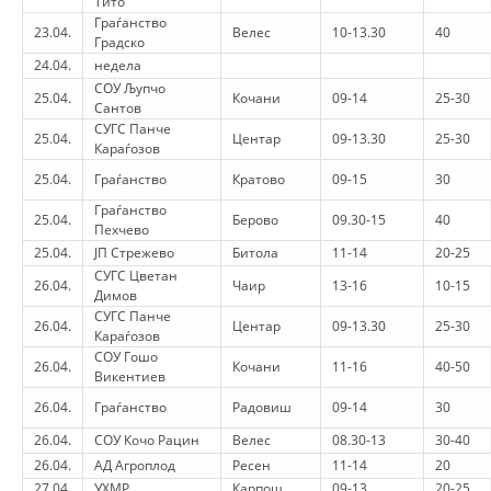
Тито
Граѓанство
23.04.
Велес
10-13.30
40
Градско
24.04.
недела
СОУ Љупчо
25.04.
Кочани
09-14
25-30
Сантов
СУГС Панче
25.04.
Центар
09-13.30
25-30
Караѓозов
25.04.
Граѓанство
Кратово
09-15
30
Граѓанство
25.04.
Берово
09.30-15
40
Пехчево
25.04.
ЈП Стрежево
Битола
11-14
20-25
СУГС Цветан
26.04.
Чаир
13-16
10-15
Димов
СУГС Панче
26.04.
Центар
09-13.30
25-30
Караѓозов
СОУ Гошо
26.04.
Кочани
11-16
40-50
Викентиев
26.04.
Граѓанство
Радовиш
09-14
30
26.04.
СОУ Кочо Рацин
Велес
08.30-13
30-40
26.04.
АД Агроплод
Ресен
11-14
20
27.04.
УХМР
Карпош
09-13
20-25