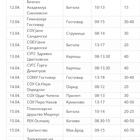
Бизнис
12.04.
Академија
Битола
10-13
15
BLOOD DONATION
Смилевски
Гимназија
13.04.
Гостивар
09-15
30-40
VOLUNTEER MANAGEMENT
Гостивар
СОУ Јане
13.04.
Струмица
08-14
30
Сандански
СОЕУ Јане
13.04.
Битола
13-17
20
Сандански
ABOUT US
СУГС Здравко
13.04.
Карпош
08-13.30
40
Цветковски
ACTION
СУГС Ѓорги
14.04.
Карпош
08-13.30
40
Димитров
14.04.
СОМУ Гостивар
Гостивар
13-18
30-40
СОУ Св.Наум
14.04.
Охрид
08-12
20
Охридски
14.04.
СОУ Орде Чопела
Прилеп
08-13
30
MANUALS
14.04.
СОУ Перо Наков
Куманово
13-17
40-50
Планинарско
15.04.
Битола
10-14
20-25
STRATEGIES
друштво Медикус
15.04.
РЕК Осломеј
Кичево
08.30-15
40-50
EDUCATIONAL AND INFORMATIVE MATERIAL
15.04.
Граѓанство
Мак.Брод
09-15
60-70
BROCHURES
Здружение на