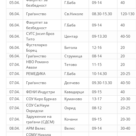
ORGANISATION STRUCTURE
05.04.
Г.Баба
09-14
40
безбедност
CONTACT INFO
06.04.
Граѓанство
Св.Николе
08.30-15.30
120-130
Факултет за
06.04.
Г.Баба
09-14
40
MEMBERSHIP IN PROFESSIONAL STRUCTURES
безбедност
СУГС Јосип Броз
06.04.
Центар
09-13.30
40-50
Тито
Фустеларко
06.04.
Битола
12-16
20
Борец
LAW OF MACEDONIAN RED CROSS
06.04.
Граѓанство
Струмица
08-14
20
НВО Романо
STATUTE OF THE MRC
07.04.
Тетово
11-15
20
Авази
07.04.
РЕМЕДИКА
Г.Баба
10-14.30
20-25
07.04.
Граѓанство
Делчево
09.30-13.30
40-50
07.04.
ФЕНИ Индустри
Кавадарци
09-15
40
07.04.
СОУ Киро Бурназ
Куманово
13-17
20-30
ORGANIZATIONAL DEVELOPMENT
СОУ Св:Наум
07.04.
Охрид
08-12
20-25
Охридски
EXECUTIVE BOARD
Здружение на
07.04.
Кочани
09-15
20-30
граѓани (СДСМ)
ASSEMBLY
08.04.
АРМ Велес
Велес
09-14
30-40
STRUCTURAL SET UP
СОМУ Никола