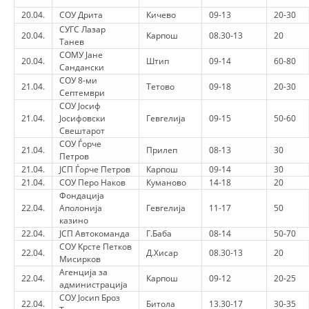
20.04.
СОУ Дрита
Кичево
09-13
20-30
СУГС Лазар
20.04.
Карпош
08.30-13
20
Танев
СОМУ Јане
20.04.
Штип
09-14
60-80
Сандански
СОУ 8-ми
21.04.
Тетово
09-18
20-30
Септември
СОУ Јосиф
21.04.
Јосифовски
Гевгелија
09-15
50-60
Свештарот
СОУ Ѓорче
21.04.
Прилеп
08-13
30
Петров
21.04.
ЈСП Ѓорче Петров
Карпош
09-14
30
21.04.
СОУ Перо Наков
Куманово
14-18
20
Фондација
22.04.
Аполонија
Гевгелија
11-17
50
казино
22.04.
ЈСП Автокоманда
Г.Баба
08-14
50-70
СОУ Крсте Петков
22.04.
Д.Хисар
08.30-13
20
Мисирков
Агенција за
22.04.
Карпош
09-12
20-25
администрација
СОУ Јосип Броз
22.04.
Битола
13.30-17
30-35