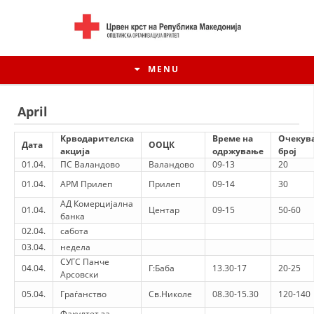
MENU
April
Крводарителска
Време на
Очекув
Дата
ООЦК
акција
одржување
број
01.04.
ПС Валандово
Валандово
09-13
20
01.04.
АРМ Прилеп
Прилеп
09-14
30
АД Комерцијална
01.04.
Центар
09-15
50-60
банка
02.04.
сабота
03.04.
недела
СУГС Панче
HISTORY OF MOVEMENT
04.04.
Г:Баба
13.30-17
20-25
Арсовски
HISTORY OF THE RCRM
05.04.
Граѓанство
Св.Николе
08.30-15.30
120-140
Факултет за