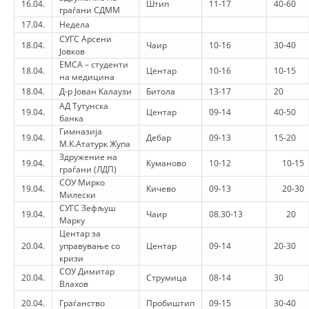
16.04.
Штип
11-17
40-60
граѓани СДММ
PRESENTATIONS
17.04.
Недела
СУГС Арсени
18.04.
Чаир
10-16
30-40
Јовков
ЕМСА – студенти
18.04.
Центар
10-16
10-15
на медицина
18.04.
Д-р Јован Калаузи
Битола
13-17
20
АД Тутунска
19.04.
Центар
09-14
40-50
банка
Гимназија
19.04.
Дебар
09-13
15-20
М.К.Ататурк Жупа
Здружение на
19.04.
Куманово
10-12
10-15
граѓани (ЛДП)
СОУ Мирко
19.04.
Кичево
09-13
20-30
Милески
СУГС Зефљуш
19.04.
Чаир
08.30-13
20
Марку
Центар за
20.04.
управување со
Центар
09-14
20-30
кризи
СОУ Димитар
20.04.
Струмица
08-14
30
Влахов
20.04.
Граѓанство
Пробиштип
09-15
30-40