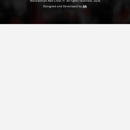
Macedonian Red Cross ©. All rights reserved. 2026
Designed and Developed by
AA