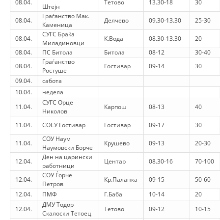
08.04.
Тетово
13.30-18
30
Штејн
DISSEMINATION
Граѓанство Мак.
08.04.
Делчево
09.30-13.30
25-30
Каменица
INTERNATIONAL HUMANITARIAN LAW
СУГС Браќа
08.04.
К.Вода
08.30-13.30
20
Миладиновци
PROMOTION OF HUMAN VALUES
08.04.
ПС Битола
Битола
08-12
30-40
Граѓанство
08.04.
Гостивар
09-14
30
USE AND PROTECTION OF THE EMBLEM
Ростуше
09.04.
сабота
THE SOCIAL WELFARE ACTIVITY
10.04.
недела
СУГС Орце
DISASTER PREPAREDNESS AND RESPONSE
11.04.
Карпош
08-13
40
Николов
11.04.
СОЕУ Гостивар
Гостивар
09-17
30
PUBLIC RELATIONS
СОУ Наум
11.04.
Крушево
09-13
20-30
RESEARCH OF PUBLIC OPINION
Наумовски Борче
Ден на царински
12.04.
Центар
08.30-16
70-100
INTERNATIONAL COOPERATION
работници
СОУ Ѓорче
12.04.
Кр.Паланка
09-15
50-60
TRACING SERVICE
Петров
12.04.
ПМФ
Г.Баба
10-14
20
HEALTH PREVENTION
ДМУ Тодор
12.04.
Тетово
09-12
10-15
Скалоски Тетоец
FIRST AID