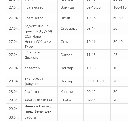
27.04.
Граѓанство
Виница
09-15.30
100-110
27.04.
Граѓанство
Штип
10-16
60-80
Здружение на
27.04.
Струмица
08-14
20
граѓани (СДММ)
СОУ Нико
27.04.
Нестор/Ибраим
Струга
10-16
30-40
Темо
СОУ Таки
27.04.
Битола
11-15
25
Даскало
27.04.
Катастар
Центар
10-13
10
Економски
28.04.
Центар
09.30-13.30
20
факултет
28.04.
Граѓанство
Кочани
09-15
30
28.04.
АРЧЕЛОР МИТАЛ
Г.Баба
09-14
20
Велики Петок,
29.04.
пред Велигден
30.04.
сабота