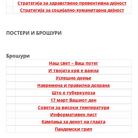
СТРУКТУРА НА ОРГАНИЗАЦИЈАТА
Стратегија за здравствено превентивна дејност
Стратегија за социјално-хуманитарна дејност
КОНТАКТ ИНФОРМАЦИИ
ЧЛЕНСТВО ВО ПРОФЕСИОНАЛНИ ТЕЛА
ПОСТЕРИ И БРОШУРИ
ЗАКОН ЗА ЦКРМ
Брошури
Наш свет – Ваш потег
СТАТУТ НА ЦКРМ
И твојата крв е важна
Успешно доење
Навремена и правилна дохрана
Што е туберкулоза
17 март Вашиот ден
ОРГАНИЗАЦИЈА И РАЗВОЈ
Совети за високи температури
РАКОВОДЕН ОДБОР
Информативен лист
Кампања за денот на гладта
СОБРАНИЕ
Пандемски грип
СТРУКТУРА И ОРГАНИЗАЦИОНА ПОСТАВЕНОСТ