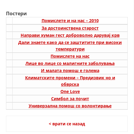
ДИСЕМИНАЦИЈА
Постери
MЕЃУНАРОДНО ХУМАНИТАРНО ПРАВО
Помислете и на нас – 2010
За достоинствена старост
ПРОМОЦИЈА НА ХУМАНИ ВРЕДНОСТИ
Направи хуман гест доброволно дарувај крв
УПОТРЕБА И ЗАШТИТА НА АМБЛЕМОТ
Дали знаете како да се заштитите при високи
температури
СОЦИЈАЛНО ХУМАНИТАРНА ДЕЈНОСТ
Помислете на нас
Лице во лице со малигните заболувања
КАКО ДА ДОНИРАТЕ
И малата помош е голема
ПОДГОТВЕНОСТ И ДЕЈСТВО ПРИ КАТАСТРОФИ
Климатските промени – Предизвик но и
обврска
ТИМОВИ НА ООЦК
One Love
Симбол за почит
СПАСИТЕЛНА СТАНИЦА ВОДНО
Универзална помош со волонтирање
ПРОЕКТИ – ПОДГОТВЕНОСТ И ДЕЈСТВУВАЊЕ ПРИ КАТАСТРОФИ
ОДНОСИ СО ЈАВНОСТ
< врати се назад
ИСТРАЖУВАЊЕ НА ЈАВНО МИСЛЕЊЕ