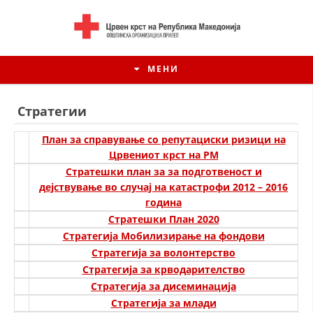
МЕНИ
Стратегии
План за справување со репутациски ризици на
Црвениот крст на РМ
Стратeшки план за за подготвеност и
дејствување во случај на катастрофи 2012 – 2016
година
Стратешки План 2020
Стратегија Мобилизирање на фондови
Стратегија за волонтерство
ИСТОРИЈАТ НА ЦКРСМ
Стратегија за крводарителство
Стратегија за дисеминација
ИСТОРИЈАТ НА ДВИЖЕЊЕТО
Стратегија за млади