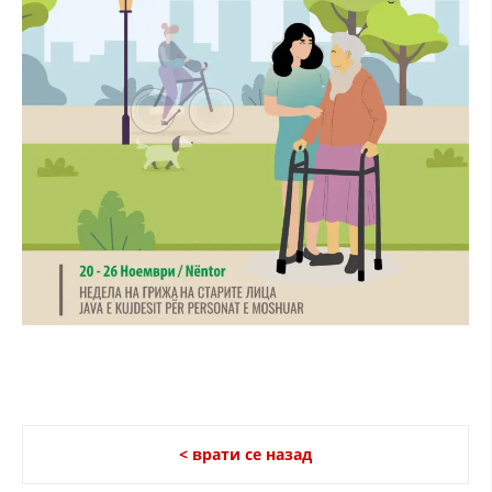
ДИСЕМИНАЦИЈА
MЕЃУНАРОДНО ХУМАНИТАРНО ПРАВО
ПРОМОЦИЈА НА ХУМАНИ ВРЕДНОСТИ
УПОТРЕБА И ЗАШТИТА НА АМБЛЕМОТ
СОЦИЈАЛНО ХУМАНИТАРНА ДЕЈНОСТ
КАКО ДА ДОНИРАТЕ
ПОДГОТВЕНОСТ И ДЕЈСТВО ПРИ КАТАСТРОФИ
ТИМОВИ НА ООЦК
СПАСИТЕЛНА СТАНИЦА ВОДНО
ПРОЕКТИ – ПОДГОТВЕНОСТ И ДЕЈСТВУВАЊЕ ПРИ КАТАСТРОФИ
ОДНОСИ СО ЈАВНОСТ
< врати се назад
ИСТРАЖУВАЊЕ НА ЈАВНО МИСЛЕЊЕ