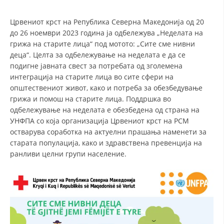
СТРУКТУРА НА ОРГАНИЗАЦИЈАТА
Црвениот крст на Република Северна Македонија од 20
КОНТАКТ ИНФОРМАЦИИ
до 26 ноември 2023 година ја одбележува „Неделата на
ЧЛЕНСТВО ВО ПРОФЕСИОНАЛНИ ТЕЛА
грижа на старите лица“ под мотото: „Сите сме нивни
деца“. Целта за одбележување на неделата е да се
подигне јавната свест за потребата од зголемена
интеграција на старите лица во сите сфери на
ЗАКОН ЗА ЦКРМ
општествениот живот, како и потреба за обезбедување
грижа и помош на старите лица. Поддршка во
СТАТУТ НА ЦКРМ
одбележување на неделата е обезбедена од страна на
УНФПА со која организација Црвениот крст на РСМ
остварува соработка на актуелни прашања наменети за
старата популација, како и здравствена превенција на
ранливи целни групи население.
ОРГАНИЗАЦИЈА И РАЗВОЈ
РАКОВОДЕН ОДБОР
СОБРАНИЕ
СТРУКТУРА И ОРГАНИЗАЦИОНА ПОСТАВЕНОСТ