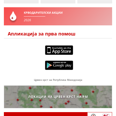
ДЕЈСТВУВАЊЕ
КРВОДАРИТЕЛСКИ АКЦИИ
2026
Апликација за прва помош
ПРИРАЧНИЦИ
СТРАТЕГИИ
ЕДУКАТИВНО ИНФОРМАТИВНИ МАТЕРИЈАЛИ
БРОШУРИ
ПОСТЕРИ
Црвен крст на Република Македонија
ПРЕЗЕНТАЦИИ
ЛОКАЦИИ НА ЦРВЕН КРСТ НА РМ