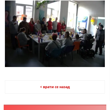
ДИСЕМИНАЦИЈА
MЕЃУНАРОДНО ХУМАНИТАРНО ПРАВО
ПРОМОЦИЈА НА ХУМАНИ ВРЕДНОСТИ
УПОТРЕБА И ЗАШТИТА НА АМБЛЕМОТ
СОЦИЈАЛНО ХУМАНИТАРНА ДЕЈНОСТ
КАКО ДА ДОНИРАТЕ
ПОДГОТВЕНОСТ И ДЕЈСТВО ПРИ КАТАСТРОФИ
ТИМОВИ НА ООЦК
СПАСИТЕЛНА СТАНИЦА ВОДНО
< врати се назад
ПРОЕКТИ – ПОДГОТВЕНОСТ И ДЕЈСТВУВАЊЕ ПРИ КАТАСТРОФИ
ОДНОСИ СО ЈАВНОСТ
ИСТРАЖУВАЊЕ НА ЈАВНО МИСЛЕЊЕ