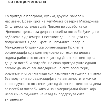
со попречености
СТРУКТУРА НА ОРГАНИЗАЦИЈАТА
КОНТАКТ ИНФОРМАЦИИ
Со пригодна програма, музика, дружба, забава и
ЧЛЕНСТВО ВО ПРОФЕСИОНАЛНИ ТЕЛА
насмевки, Црвен крст на Република Северна Македонија
Општинска организација Прилеп во соработка со
Дневниот центар за деца со посебни потреби Ѕуница го
одбележа 3 Декември, Светскиот ден на лицата со
ЗАКОН ЗА ЦКРМ
попреченост. Црвен крст на Република Северна
Македонија Општинска организација Прилеп е
СТАТУТ НА ЦКРМ
организација која континуирано во текот на целата
година работи со штитениците од Дневниот центар за
деца со посебни потреби. Во оваа пригода уште еднаш
сакаме да им се заблагодариме на сите волонтери,
родители и стручни лица кои изминатите години активно
ОРГАНИЗАЦИЈА И РАЗВОЈ
беа вклучени во реализацијата на активностите кои се
спроведуваа со штитениците од Дневниот центар за деца
РАКОВОДЕН ОДБОР
со посебни потреби како и на Комерцијална банка која
несебично годините наназад ги поддржува сите
СОБРАНИЕ
активности.
СТРУКТУРА И ОРГАНИЗАЦИОНА ПОСТАВЕНОСТ