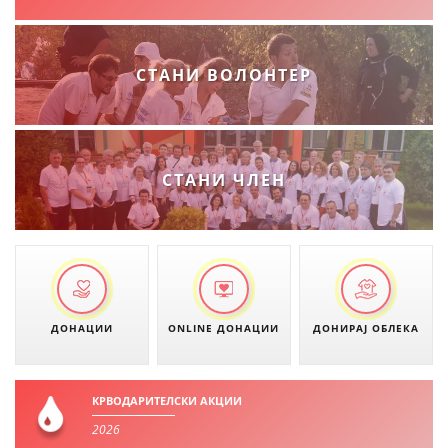
ДЕЈСТВУВАЊЕ
СТАНИ ВОЛОНТЕР
ПРИРАЧНИЦИ
СТРАТЕГИИ
СТАНИ ЧЛЕН
ЕДУКАТИВНО ИНФОРМАТИВНИ МАТЕРИЈАЛИ
БРОШУРИ
ПОСТЕРИ
ПРЕЗЕНТАЦИИ
ДОНАЦИИ
ONLINE ДОНАЦИИ
ДОНИРАЈ ОБЛЕКА
КРВОДАРИТЕЛСКИ АКЦИИ
2026