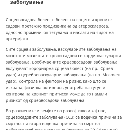
заболувања
СТРУКТУРА НА ОРГАНИЗАЦИЈАТА
КОНТАКТ ИНФОРМАЦИИ
Срцеовосадова болест е болест на срцето и крвните
ЧЛЕНСТВО ВО ПРОФЕСИОНАЛНИ ТЕЛА
садови, претежно предизвикана од атеросклероза,
односно промени, оштетувања и наслаги на ѕидот на
артеријата.
ЗАКОН ЗА ЦКРМ
Сите срцеви заболувања, васкуларните заболувања на
мозокот и мозочните крвни садови се кардиоваскуларни
СТАТУТ НА ЦКРМ
заболувања. Вообичаените срцеовосадови заболувања
вклучуваат корорнарна срцева болест (на пр., Срцев
удар) и цереброваскуларни заболувања (на пр. Мозочен
удар). Контрола на фактори на ризик, како што се
исхрана, физичка активност, употреба на тутун и
контрола на крвниот притисок може да го намали
ОРГАНИЗАЦИЈА И РАЗВОЈ
ризикот од срцеовосадови заболувања.
РАКОВОДЕН ОДБОР
Во развиените и земјите во развој, како и кај нас,
срцевосадовите заболувања (ССЗ) се водечка причина за
СОБРАНИЕ
смртност и втора водечка причина за смрт на
СТРУКТУРА И ОРГАНИЗАЦИОНА ПОСТАВЕНОСТ
работоспособното население (возраст од 20-64 години).