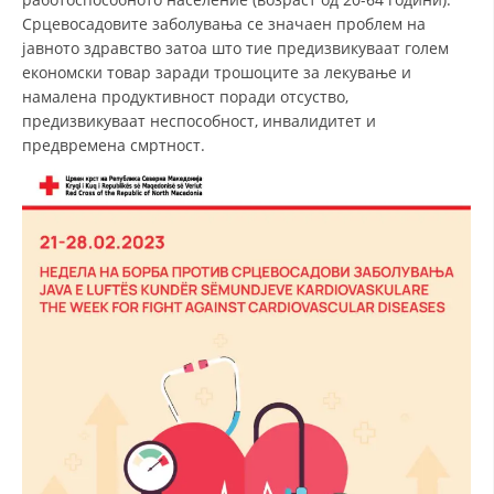
Срцевосадовите заболувања се значаен проблем на
ДИСЕМИНАЦИЈА
јавното здравство затоа што тие предизвикуваат голем
економски товар заради трошоците за лекување и
MЕЃУНАРОДНО ХУМАНИТАРНО ПРАВО
намалена продуктивност поради отсуство,
ПРОМОЦИЈА НА ХУМАНИ ВРЕДНОСТИ
предизвикуваат неспособност, инвалидитет и
предвремена смртност.
УПОТРЕБА И ЗАШТИТА НА АМБЛЕМОТ
СОЦИЈАЛНО ХУМАНИТАРНА ДЕЈНОСТ
КАКО ДА ДОНИРАТЕ
ПОДГОТВЕНОСТ И ДЕЈСТВО ПРИ КАТАСТРОФИ
ТИМОВИ НА ООЦК
СПАСИТЕЛНА СТАНИЦА ВОДНО
ПРОЕКТИ – ПОДГОТВЕНОСТ И ДЕЈСТВУВАЊЕ ПРИ КАТАСТРОФИ
ОДНОСИ СО ЈАВНОСТ
ИСТРАЖУВАЊЕ НА ЈАВНО МИСЛЕЊЕ