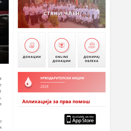
СТАНИ ЧЛЕН
ДОНАЦИИ
ONLINE
ДОНИРАЈ
ДОНАЦИИ
ОБЛЕКА
а
КРВОДАРИТЕЛСКИ АКЦИИ
е
2026
т
,
Апликација за прва помош
и
о
и