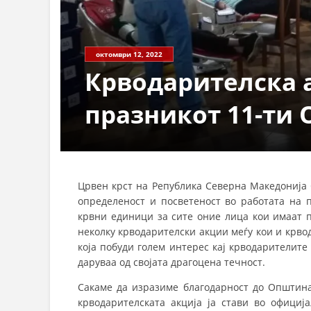
октомври 12, 2022
Крводарителска 
празникот 11-ти
Црвен крст на Република Северна Македонија 
определеност и посветеност во работата на 
крвни единици за сите оние лица кои имаат п
неколку крводарителски акции меѓу кои и крво
која побуди голем интерес кај крводарителит
даруваа од својата драгоцена течност.
Сакаме да изразиме благодарност до Општина
крводарителската акција ја стави во офици