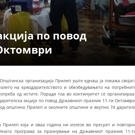
СТРУКТУРА НА ОРГАНИЗАЦИЈАТА
КОНТАКТ ИНФОРМАЦИИ
ЧЛЕНСТВО ВО ПРОФЕСИОНАЛНИ ТЕЛА
акција по повод
 Октомври
ЗАКОН ЗА ЦКРМ
СТАТУТ НА ЦКРМ
Општинска организација Прилеп уште еднаш ја покажа својат
полето на крводарителството и обезбедувањето на потребнит
отреба од истите. Поради тоа во континуитет се организираа
ОРГАНИЗАЦИЈА И РАЗВОЈ
дарителска акција по повод Државниот празник 11-ти Октомври
е од општина Прилеп и околните општини и вкупно 74 дарител
РАКОВОДЕН ОДБОР
СОБРАНИЕ
 Прилеп која и оваа година ни излезе во пресрет и повторн
јалната програма за празнување на Државниот празник 11-т
СТРУКТУРА И ОРГАНИЗАЦИОНА ПОСТАВЕНОСТ