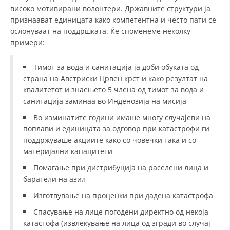
високо мотивирани волонтери. Државните структури ја
ДИСЕМИНАЦИЈА
признаават единицата како компетентна и често пати се
ослонуваат на поддршката. Ќе споменеме неколку
MЕЃУНАРОДНО ХУМАНИТАРНО ПРАВО
примери:
ПРОМОЦИЈА НА ХУМАНИ ВРЕДНОСТИ
Тимот за вода и санитација ја доби обуката од
УПОТРЕБА И ЗАШТИТА НА АМБЛЕМОТ
страна на Австриски Црвен крст и како резултат на
квалитетот и знаењето 5 члена од тимот за вода и
СОЦИЈАЛНО ХУМАНИТАРНА ДЕЈНОСТ
санитација заминаа во Инденозија на мисија
КАКО ДА ДОНИРАТЕ
Во изминатите години имаше многу случајеви на
поплави и единицата за одговор при катастрофи ги
ПОДГОТВЕНОСТ И ДЕЈСТВО ПРИ КАТАСТРОФИ
поддржуваше акциите како со човечки така и со
материјални капацитети
ТИМОВИ НА ООЦК
Помагање при дистрибуција на раселени лица и
СПАСИТЕЛНА СТАНИЦА ВОДНО
баратели на азил
ПРОЕКТИ – ПОДГОТВЕНОСТ И ДЕЈСТВУВАЊЕ ПРИ КАТАСТРОФИ
Изготвување на проценки при дадена катастрофа
ОДНОСИ СО ЈАВНОСТ
Спасување на лице погодени директно од некоја
катастофа (извлекување на лица од згради во случај
ИСТРАЖУВАЊЕ НА ЈАВНО МИСЛЕЊЕ