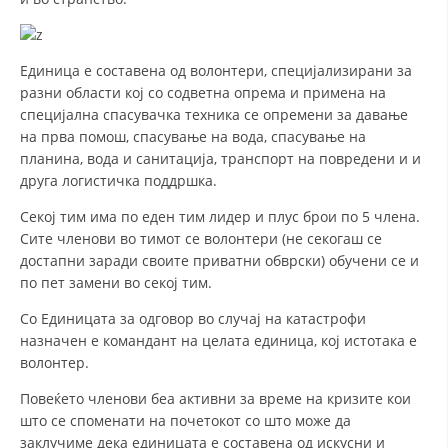
СТРУКТУРА НА ОРГАНИЗАЦИЈАТА
КОНТАКТ ИНФОРМАЦИИ
Единица е составена од волонтери, специјализирани за
ЧЛЕНСТВО ВО ПРОФЕСИОНАЛНИ ТЕЛА
разни области кој со содветна опрема и примена на
специјална спасувачка техника се опремени за давање
на прва помош, спасување на вода, спасување на
планина, вода и санитација, транспорт на повредени и и
ЗАКОН ЗА ЦКРМ
друга логистичка поддршка.
СТАТУТ НА ЦКРМ
Секој тим има по еден тим лидер и плус брои по 5 члена.
Сите членови во тимот се волонтери (не секогаш се
достапни заради своите приватни обврски) обучени се и
по пет замени во секој тим.
Со Единицата за одговор во случај на катастрофи
ОРГАНИЗАЦИЈА И РАЗВОЈ
назначен е командант на целата единица, кој истотака е
волонтер.
РАКОВОДЕН ОДБОР
Повеќето членови беа активни за време на кризите кои
СОБРАНИЕ
што се споменати на почетокот со што може да
СТРУКТУРА И ОРГАНИЗАЦИОНА ПОСТАВЕНОСТ
заклучиме дека единицата е составена од искусни и