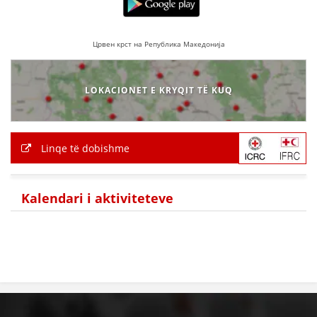
Црвен крст на Република Македонија
LOKACIONET E KRYQIT TË KUQ
Linqe të dobishme
Kalendari i aktiviteteve