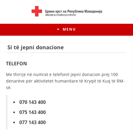
MENU
Si të jepni donacione
TELEFON
Me thirrje në numrat e telefonit jepni donacion prej 100
denarëve për aktivitetet humanitare të Kryqit të Kuq të RM-
së.
070 143 400
075 143 400
HISTORIA E LËVIZJES
077 143 400
HISTORIA E KRYQIT TË KUQ