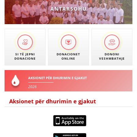
VEPRIMTARI
ANTARSOHU
DORACAKË
STRATEGJI
SI TË JEPNI
DONACIONET
DONONI
DONACIONE
ONLINE
VESHMBATHJE
MATERIAL EDUKATIVO INFORMATIV
BROCHURES
AKSIONET PËR DHURIMIN E GJAKUT
PRESENTATIONS
2026
Aksionet për dhurimin e gjakut