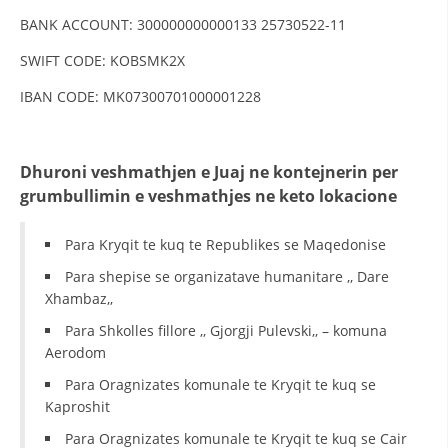
BANK ACCOUNT: 300000000000133 25730522-11
DISEMINIMI
SWIFT CODE: KOBSMK2X
DREJTA NDERKOMBETARE HUMANITARE
IBAN CODE: MK07300701000001228
PROMOVIMI I VLERAVE HUMANE
PËRDORIMIN DHE MBROJTJEN E STEMËS
Dhuroni veshmathjen e Juaj ne kontejnerin per
SOCIALO-HUMANITARE
grumbullimin e veshmathjes ne keto lokacione
SI TË JEPNI DONACIONE
Para Kryqit te kuq te Republikes se Maqedonise
PËRGATITSHMËRI DHE VEPRIM GJATË KATASTROFAVE
Para shepise se organizatave humanitare ,, Dare
EKIPE PËRGJIGJE DISASTER
Xhambaz,,
Para Shkolles fillore ,, Gjorgji Pulevski,, – komuna
STACIONIN E UJIT SHPËTIMIT – VODNO
Aerodom
EOK E CK
Para Oragnizates komunale te Kryqit te kuq se
PROJEKTE
Kaproshit
Para Oragnizates komunale te Kryqit te kuq se Cair
MARRDHËNJE ME PUBLIKUN