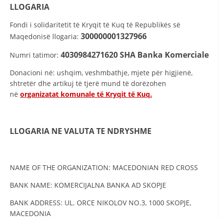
STRUKTURA E ORGANIZATËS
LLOGARIA
KONTAKT INFORMACIONE
Fondi i solidaritetit të Kryqit të Kuq të Republikës së
300000001327966
Maqedonisë llogaria:
ANËTARËSIMI NË STRUKTURAT PROFESIONALE
4030984271620
SHA Banka Komerciale
Numri tatimor:
Donacioni në: ushqim, veshmbathje, mjete për higjienë,
LIGJI I KRYQIT TË KUQ
shtretër dhe artikuj të tjerë mund të dorëzohen
në
organizatat komunale të Kryqit të Kuq.
STATUTI I KRYQIT TË KUQ
LLOGARIA
NE VALUTA TE NDRYSHME
ORGANIZIMI DHE ZHVILLIMI
NAME OF THE ORGANIZATION: MACEDONIAN RED CROSS
BORDI DREJTUES
BANK NAME: KOMERCIJALNA BANKA AD SKOPJE
KUVENDI
BANK ADDRESS: UL. ORCE NIKOLOV NO.3, 1000 SKOPJE,
MACEDONIA
STRUKTURA DHE STRUKTURA ORGANIZATIVE