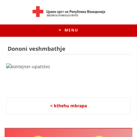
MENU
Dononi veshmbathje
< kthehu mbrapa
HISTORIA E LËVIZJES
HISTORIA E KRYQIT TË KUQ