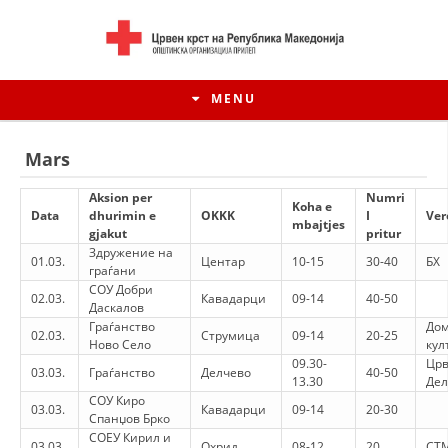
MENU
Mars
Aksion per
Numri
Koha e
Data
dhurimin e
ОKKK
I
Ver
mbajtjes
gjakut
pritur
Здружение на
01.03.
Центар
10-15
30-40
БХ
граѓани
СОУ Добри
02.03.
Кавадарци
09-14
40-50
Даскалов
Граѓанство
Дом
02.03.
Струмица
09-14
20-25
Ново Село
кул
09.30-
Црв
03.03.
Граѓанство
Делчево
40-50
HISTORIA E LËVIZJES
13.30
Дел
СОУ Киро
03.03.
Кавадарци
09-14
20-30
HISTORIA E KRYQIT TË KUQ
Спанџов Брко
СОЕУ Кирил и
03.03.
Охрид
08-12
20
СТМ