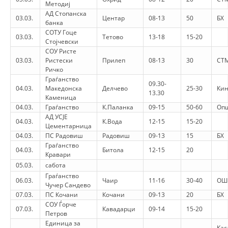
STRUKTURA E ORGANIZATËS
Методиј
АД Стопанска
03.03.
Центар
08-13
50
БХ
банка
KONTAKT INFORMACIONE
СОТУ Гоце
03.03.
Тетово
13-18
15-20
Стојчевски
ANËTARËSIMI NË STRUKTURAT PROFESIONALE
СОУ Ристе
03.03.
Ристески
Прилеп
08-13
30
СТ
Ричко
Граѓанство
09.30-
LIGJI I KRYQIT TË KUQ
04.03.
Македонска
Делчево
25-30
Кин
13.30
Каменица
STATUTI I KRYQIT TË KUQ
04.03.
Граѓанство
К.Паланка
09-15
50-60
Опш
АД УСЈЕ
04.03.
К.Вода
12-15
15-20
Цементарница
04.03.
ПС Радовиш
Радовиш
09-13
15
БХ
Граѓанство
04.03.
Битола
12-15
20
Кравари
05.03.
сабота
ORGANIZIMI DHE ZHVILLIMI
Граѓанство
06.03.
Чаир
11-16
30-40
ОШ
Чучер Сандево
BORDI DREJTUES
07.03.
ПС Кочани
Кочани
09-13
20
БХ
СОУ Ѓорче
KUVENDI
07.03.
Кавадарци
09-14
15-20
Петров
Единица за
STRUKTURA DHE STRUKTURA ORGANIZATIVE
Кас