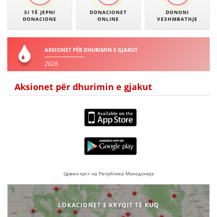
SI TË JEPNI
DONACIONET
DONONI
DONACIONE
ONLINE
VESHMBATHJE
AKSIONET PËR DHURIMIN E GJAKUT
2026
Aksionet për dhurimin e gjakut
Црвен крст на Република Македонија
LOKACIONET E KRYQIT TË KUQ