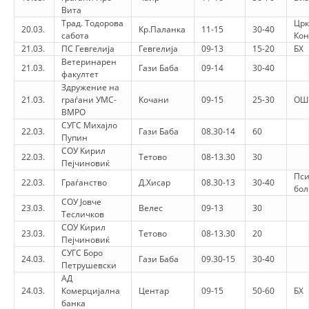
Вита
Трад. Тодорова
Црк
20.03.
Кр.Паланка
11-15
30-40
сабота
Ко
21.03.
ПС Гевгелија
Гевгелија
09-13
15-20
БХ
Ветеринарен
21.03.
Гази Баба
09-14
30-40
факултет
Здружение на
21.03.
граѓани УМС-
Кочани
09-15
25-30
ОШ
ВМРО
СУГС Михајло
22.03.
Гази Баба
08.30-14
60
Пупин
СОУ Кирил
22.03.
Тетово
08-13.30
30
Пејчиновиќ
Пси
22.03.
Граѓанство
Д.Хисар
08.30-13
30-40
бо
СОУ Јовче
23.03.
Велес
09-13
30
Тесличков
СОУ Кирил
23.03.
Тетово
08-13.30
20
Пејчиновиќ
СУГС Боро
24.03.
Гази Баба
09.30-15
30-40
Петрушевски
АД
24.03.
Комерцијална
Центар
09-15
50-60
БХ
банка