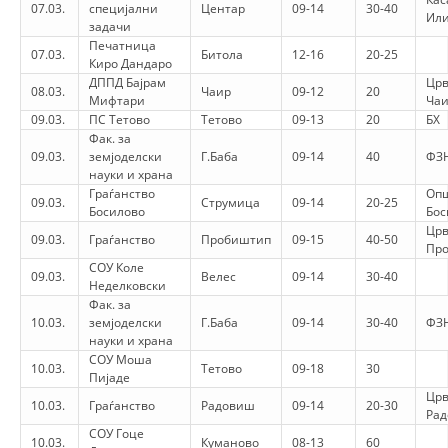
07.03.
специјални
Центар
09-14
30-40
Или
задачи
DISEMINIMI
Печатница
07.03.
Битола
12-16
20-25
Киро Дандаро
DREJTA NDERKOMBETARE HUMANITARE
ДППД Бајрам
Црв
08.03.
Чаир
09-12
20
Мифтари
Ча
PROMOVIMI I VLERAVE HUMANE
09.03.
ПС Тетово
Тетово
09-13
20
БХ
Фак. за
PËRDORIMIN DHE MBROJTJEN E STEMËS
09.03.
земјоделски
Г.Баба
09-14
40
ФЗН
науки и храна
SOCIALO-HUMANITARE
Граѓанство
Оп
09.03.
Струмица
09-14
20-25
Босилово
Бос
SI TË JEPNI DONACIONE
Црв
09.03.
Граѓанство
Пробиштип
09-15
40-50
Пр
PËRGATITSHMËRI DHE VEPRIM GJATË KATASTROFAVE
СОУ Коле
09.03.
Велес
09-14
30-40
Неделковски
EKIPE PËRGJIGJE DISASTER
Фак. за
10.03.
земјоделски
Г.Баба
09-14
30-40
ФЗН
STACIONIN E UJIT SHPËTIMIT – VODNO
науки и храна
СОУ Моша
EOK E CK
10.03.
Тетово
09-18
30
Пијаде
Црв
PROJEKTE
10.03.
Граѓанство
Радовиш
09-14
20-30
Ра
СОУ Гоце
MARRDHËNJE ME PUBLIKUN
10.03.
Куманово
08-13
60