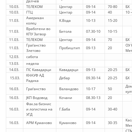
Делчев
10.03.
ТЕЛЕКОМ
Центар
09-14
70-80
БХ
HULUMTIMI I OPINIONIT PUBLIK
10.03.
ГТЦ
Центар
09-14
40
10 
Американ
BASHKËPUNIM NDËRKOMBËTAR
11.03.
К.Вода
10-13
15-20
колеџ
Вработени во
11.03.
Битола
07.30-10
10-15
MARRËVESHJE
КПУ Затвор
11.03.
ТЕЛЕКОМ
Центар
09-14
70
БХ
PROJEKTE
Граѓанство
ОУ 
11.03.
Пробиштип
09-13
20
Злетово
Мет
SHËRBIMI PËR KËRKIM
12.03.
сабота
13.03.
недела
VEPRIMTARI SHËNDETËSORE PREVENTIVE
14.03.
ПС Кавадарци
Кавадарци
09-13
20-25
БХ
КНАУФ АД
NDIHMA E PARË
15.03.
Дебар
09.30-14
20-25
БХ
Радика
Дом
DHURIMI I GJAKUT
16.03.
Граѓанство
Валандово
10-17
50
кул
16.03.
ЈКП Водовод
Кочани
08.30-13
20
MENAXHIM ME VULLNETARË
Фак.за бизнис
16.03.
и логистика на
Г.Баба
09-14
30-40
УГД
Кас
KUSH JEMI NE
16.03.
АРМ Куманово
Куманово
09-14
30-35
Ме
СТ