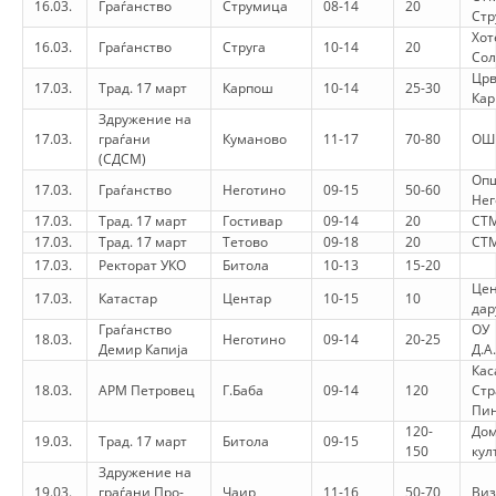
16.03.
Граѓанство
Струмица
08-14
20
VEPRIMTARI
Ст
Хот
16.03.
Граѓанство
Струга
10-14
20
Со
Црв
17.03.
Трад. 17 март
Карпош
10-14
25-30
Ка
Здружение на
17.03.
граѓани
Куманово
11-17
70-80
ОШ
DORACAKË
(СДСМ)
Оп
STRATEGJI
17.03.
Граѓанство
Неготино
09-15
50-60
Нег
17.03.
Трад. 17 март
Гостивар
09-14
20
СТМ
MATERIAL EDUKATIVO INFORMATIV
17.03.
Трад. 17 март
Тетово
09-18
20
СТМ
17.03.
Ректорат УКО
Битола
10-13
15-20
BROCHURES
Цен
17.03.
Катастар
Центар
10-15
10
дар
PRESENTATIONS
Граѓанство
ОУ
18.03.
Неготино
09-14
20-25
Демир Капија
Д.А
Кас
18.03.
АРМ Петровец
Г.Баба
09-14
120
Ст
Пи
120-
Дом
19.03.
Трад. 17 март
Битола
09-15
150
кул
Здружение на
19.03.
граѓани Про-
Чаир
11-16
50-70
Ви