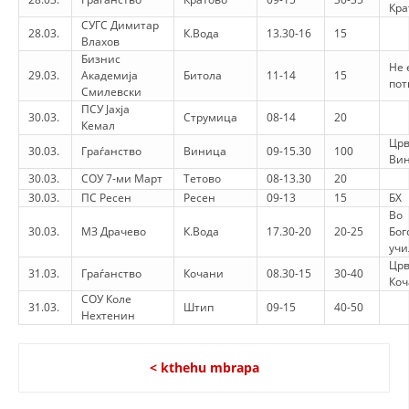
Кра
СУГС Димитар
28.03.
К.Вода
13.30-16
15
Влахов
Бизнис
Не 
29.03.
Академија
Битола
11-14
15
пот
Смилевски
ПСУ Јахја
30.03.
Струмица
08-14
20
Кемал
Црв
30.03.
Граѓанство
Виница
09-15.30
100
Ви
30.03.
СОУ 7-ми Март
Тетово
08-13.30
20
30.03.
ПС Ресен
Ресен
09-13
15
БХ
Во
30.03.
МЗ Драчево
К.Вода
17.30-20
20-25
Бог
уч
Црв
31.03.
Граѓанство
Кочани
08.30-15
30-40
Коч
СОУ Коле
31.03.
Штип
09-15
40-50
Нехтенин
< kthehu mbrapa