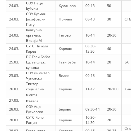
СОУ Наце
24.03.
Куманово
09-13
50
Буѓони
СОУ Кузман
24.03.
Јосифовски
Прилеп
08-13
30
СТ
Питу
Културна
24.03.
организ.
Тетово
10-14
20-30
Визија М
СУГС Никола
08.30-
24.03.
Карпош
40
Карев
13.30
ПС Гази Баба/
25.03.
Ед. за служ.
Гази Баба
10-14
20
БХ
кучиња
СОУ Димитар
25.03.
Велес
09-13
30
Чуповски
Твитер
26.03.
социјална
Карпош
11-17
70-100
Кин
мрежа
27.03.
недела
СОУ Ацо
28.03.
Берово
09.30-14
20-30
Русковски
СУГС Кочо
10.30-
28.03.
Карпош
20
Рацин
14.30
Оп
28.03.
Граѓанство
Кратово
09-15
30-35