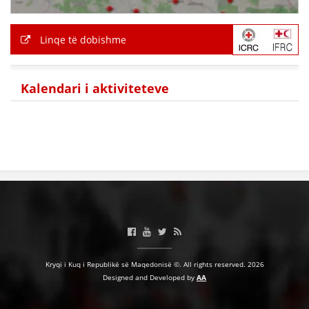
Linqe të dobishme
Kalendari i aktiviteteve
Kryqi i Kuq i Republikë së Maqedonisë ©. All rights reserved. 2026
Designed and Developed by
AA