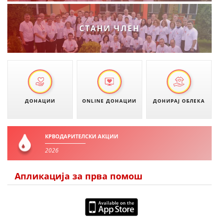
МЕЃУНАРОДНА СОРАБОТКА
СТАНИ ЧЛЕН
ДОГОВОРИ
ЗНАЧЕЊЕ НА СЛУЖБАТА ЗА БАРАЊЕ
ФОРМУЛАРИ ЗА БАРАЊА
ЗДРАВСТВЕНО ПРЕВЕНТИВНА ДЕЈНОСТ
ДОНАЦИИ
ONLINE ДОНАЦИИ
ДОНИРАЈ ОБЛЕКА
ПРВА ПОМОШ
КРВОДАРИТЕЛСТВО
КРВОДАРИТЕЛСКИ АКЦИИ
ИНФОРМАЦИИ ЗА БОЛЕСТИ
2026
МЕНАЏМЕНТ НА ВОЛОНТЕРИ
Апликација за прва помош
ЗА НАС