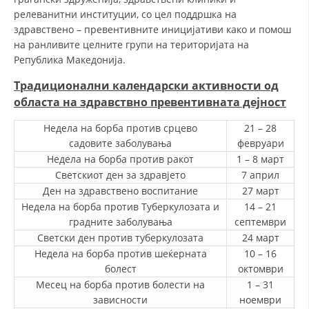
СТРУКТУРА НА ОРГАНИЗАЦИЈАТА
релеванитни институции, со цел поддршка на
здравствено – превентивните иницијативи како и помош
КОНТАКТ ИНФОРМАЦИИ
на ранливите целните групи на територијата на
ЧЛЕНСТВО ВО ПРОФЕСИОНАЛНИ ТЕЛА
Република Македонија.
Традиционални календарски активности од
областа на здравствно превентивната дејност
ЗАКОН ЗА ЦКРМ
Недела на борба против срцево
21 – 28
СТАТУТ НА ЦКРМ
садовите заболувања
февруари
Недела на борба против ракот
1 – 8 март
Светскиот ден за здравјето
7 април
Ден на здравствено воспитание
27 март
Недела на борба против Туберкулозата и
14 – 21
градните заболувања
септември
ОРГАНИЗАЦИЈА И РАЗВОЈ
Светски ден против туберкулозата
24 март
Недела на борба против шеќерната
РАКОВОДЕН ОДБОР
10 – 16
болест
октомври
СОБРАНИЕ
Месец на борба против болести на
1 – 31
зависности
ноември
СТРУКТУРА И ОРГАНИЗАЦИОНА ПОСТАВЕНОСТ