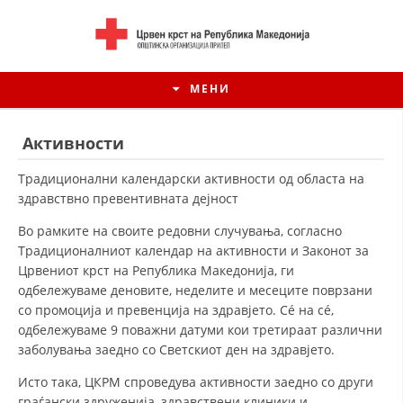
МЕНИ
Активности
Традиционални календарски активности од областа на
здравствно превентивната дејност
Во рамките на своите редовни случувања, согласно
Традиционалниот календар на активности и Законот за
Црвениот крст на Република Македонија, ги
одбележуваме деновите, неделите и месеците поврзани
со промоција и превенција на здравјето. Сé на сé,
одбележуваме 9 поважни датуми кои третираат различни
ИСТОРИЈАТ НА ЦКРСМ
заболувања заедно со Светскиот ден на здравјето.
ИСТОРИЈАТ НА ДВИЖЕЊЕТО
Исто така, ЦКРМ спроведува активности заедно со други
граѓански здруженија, здравствени клиники и