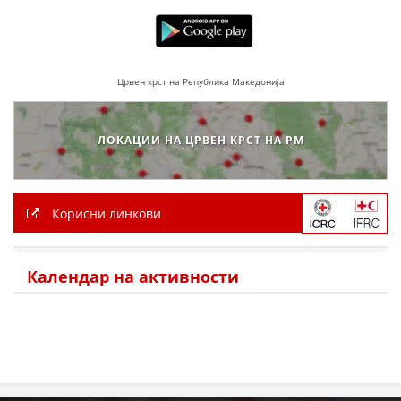
ДЕЈСТВУВАЊЕ
Црвен крст на Република Македонија
ПРИРАЧНИЦИ
ЛОКАЦИИ НА ЦРВЕН КРСТ НА РМ
СТРАТЕГИИ
ЕДУКАТИВНО ИНФОРМАТИВНИ МАТЕРИЈАЛИ
Корисни линкови
БРОШУРИ
ПОСТЕРИ
Календар на активности
ПРЕЗЕНТАЦИИ