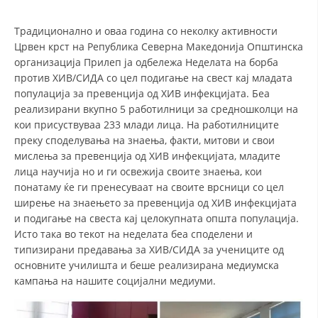
СТРУКТУРА НА ОРГАНИЗАЦИЈАТА
Традиционално и оваа година со неколку активности
КОНТАКТ ИНФОРМАЦИИ
Црвен крст на Република Северна Македонија Општинска
ЧЛЕНСТВО ВО ПРОФЕСИОНАЛНИ ТЕЛА
организација Прилеп ја одбележа Неделата на борба
против ХИВ/СИДА со цел подигање на свест кај младата
популација за превенција од ХИВ инфекцијата. Беа
реализирани вкупно 5 работилници за средношколци на
ЗАКОН ЗА ЦКРМ
кои присуствуваа 233 млади лица. На работилниците
преку споделувања на знаења, факти, митови и свои
СТАТУТ НА ЦКРМ
мислења за превенција од ХИВ инфекцијата, младите
лица научија но и ги освежија своите знаења, кои
понатаму ќе ги пренесуваат на своите врсници со цел
ширење на знаењето за превенција од ХИВ инфекцијата
и подигање на свеста кај целокупната општа популација.
ОРГАНИЗАЦИЈА И РАЗВОЈ
Исто така во текот на неделата беа споделени и
типизирани предавања за ХИВ/СИДА за учениците од
РАКОВОДЕН ОДБОР
основните училишта и беше реализирана медиумска
кампања на нашите социјални медиуми.
СОБРАНИЕ
СТРУКТУРА И ОРГАНИЗАЦИОНА ПОСТАВЕНОСТ