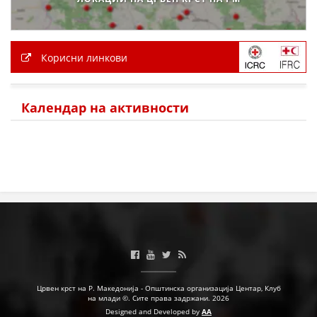
Корисни линкови
Календар на активности
Црвен крст на Р. Македонија - Општинска организација Центар, Клуб
на млади ©. Сите права задржани. 2026
Designed and Developed by
AA