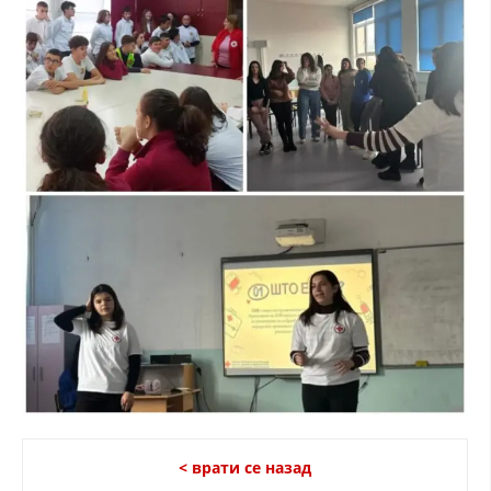
ДИСЕМИНАЦИЈА
MЕЃУНАРОДНО ХУМАНИТАРНО ПРАВО
ПРОМОЦИЈА НА ХУМАНИ ВРЕДНОСТИ
УПОТРЕБА И ЗАШТИТА НА АМБЛЕМОТ
СОЦИЈАЛНО ХУМАНИТАРНА ДЕЈНОСТ
КАКО ДА ДОНИРАТЕ
ПОДГОТВЕНОСТ И ДЕЈСТВО ПРИ КАТАСТРОФИ
ТИМОВИ НА ООЦК
СПАСИТЕЛНА СТАНИЦА ВОДНО
ПРОЕКТИ – ПОДГОТВЕНОСТ И ДЕЈСТВУВАЊЕ ПРИ КАТАСТРОФИ
ОДНОСИ СО ЈАВНОСТ
< врати се назад
ИСТРАЖУВАЊЕ НА ЈАВНО МИСЛЕЊЕ