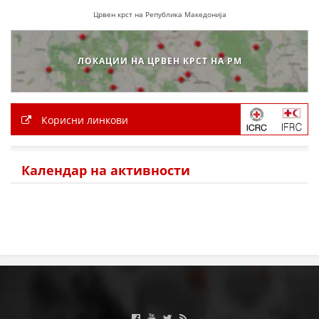
Црвен крст на Република Македонија
МЕЃУНАРОДНА СОРАБОТКА
ДОГОВОРИ
ЛОКАЦИИ НА ЦРВЕН КРСТ НА РМ
ЗНАЧЕЊЕ НА СЛУЖБАТА ЗА БАРАЊЕ
ФОРМУЛАРИ ЗА БАРАЊА
Корисни линкови
ЗДРАВСТВЕНО ПРЕВЕНТИВНА ДЕЈНОСТ
ПРВА ПОМОШ
Календар на активности
КРВОДАРИТЕЛСТВО
ИНФОРМАЦИИ ЗА БОЛЕСТИ
МЕНАЏМЕНТ НА ВОЛОНТЕРИ
ЗА НАС