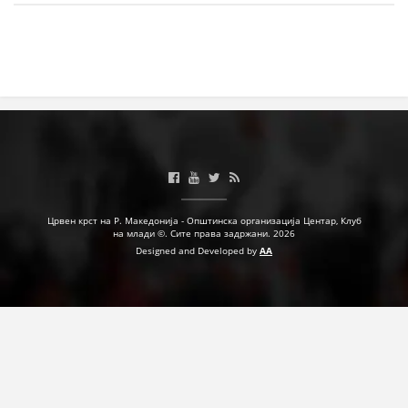
МЕЃУНАРОДНА СОРАБОТКА
ДОГОВОРИ
ЗНАЧЕЊЕ НА СЛУЖБАТА ЗА БАРАЊЕ
ФОРМУЛАРИ ЗА БАРАЊА
ЗДРАВСТВЕНО ПРЕВЕНТИВНА ДЕЈНОСТ
ПРВА ПОМОШ
Црвен крст на Р. Македонија - Општинска организација Центар, Клуб
на млади ©. Сите права задржани. 2026
КРВОДАРИТЕЛСТВО
Designed and Developed by
AA
ИНФОРМАЦИИ ЗА БОЛЕСТИ
МЕНАЏМЕНТ НА ВОЛОНТЕРИ
ЗА НАС