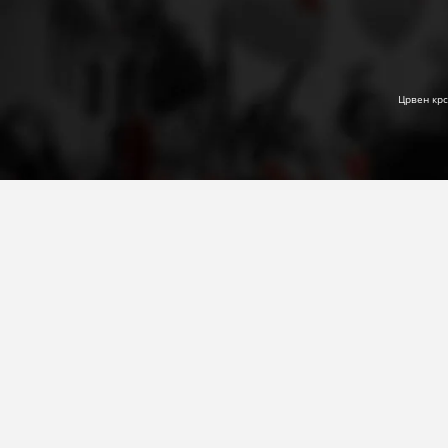
Црвен крс