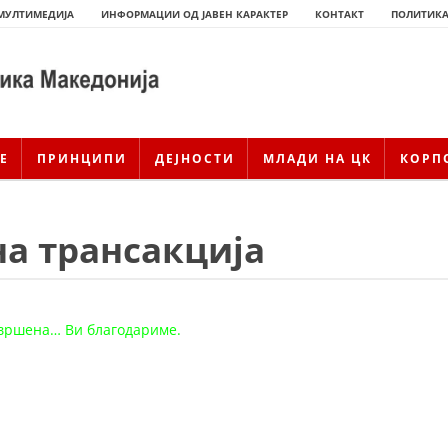
МУЛТИМЕДИЈА
ИНФОРМАЦИИ ОД ЈАВЕН КАРАКТЕР
КОНТАКТ
ПОЛИТИКА
Е
ПРИНЦИПИ
ДЕЈНОСТИ
МЛАДИ НА ЦК
КОРП
а трансакција
звршена… Ви благодариме.
ИСТОРИЈАТ НА ЦКРСМ
ИСТОРИЈАТ НА ДВИЖЕЊЕТО