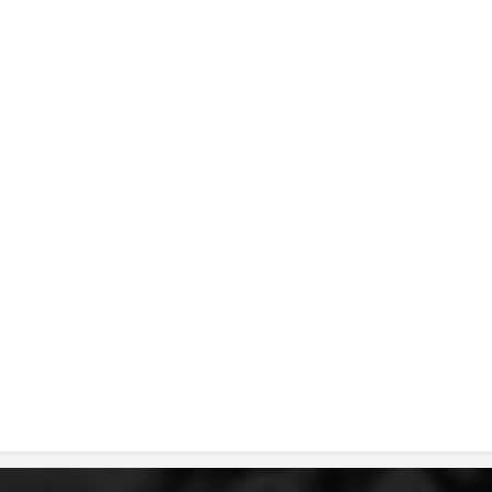
ДИСЕМИНАЦИЈА
MЕЃУНАРОДНО ХУМАНИТАРНО ПРАВО
ПРОМОЦИЈА НА ХУМАНИ ВРЕДНОСТИ
УПОТРЕБА И ЗАШТИТА НА АМБЛЕМОТ
СОЦИЈАЛНО ХУМАНИТАРНА ДЕЈНОСТ
КАКО ДА ДОНИРАТЕ
ПОДГОТВЕНОСТ И ДЕЈСТВО ПРИ КАТАСТРОФИ
ТИМОВИ НА ООЦК
СПАСИТЕЛНА СТАНИЦА ВОДНО
ПРОЕКТИ – ПОДГОТВЕНОСТ И ДЕЈСТВУВАЊЕ ПРИ КАТАСТРОФИ
ОДНОСИ СО ЈАВНОСТ
ИСТРАЖУВАЊЕ НА ЈАВНО МИСЛЕЊЕ