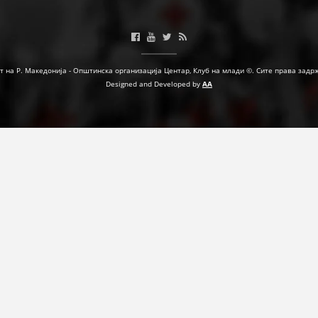
МЕЃУНАРОДНА СОРАБОТКА
ДОГОВОРИ
т на Р. Македонија - Општинска организација Центар, Клуб на млади ©. Сите права задр
ЗНАЧЕЊЕ НА СЛУЖБАТА ЗА БАРАЊЕ
Designed and Developed by
AA
ФОРМУЛАРИ ЗА БАРАЊА
ЗДРАВСТВЕНО ПРЕВЕНТИВНА ДЕЈНОСТ
ПРВА ПОМОШ
КРВОДАРИТЕЛСТВО
ИНФОРМАЦИИ ЗА БОЛЕСТИ
МЕНАЏМЕНТ НА ВОЛОНТЕРИ
ЗА НАС