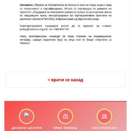
ДИСЕМИНАЦИЈА
MЕЃУНАРОДНО ХУМАНИТАРНО ПРАВО
ПРОМОЦИЈА НА ХУМАНИ ВРЕДНОСТИ
УПОТРЕБА И ЗАШТИТА НА АМБЛЕМОТ
СОЦИЈАЛНО ХУМАНИТАРНА ДЕЈНОСТ
КАКО ДА ДОНИРАТЕ
ПОДГОТВЕНОСТ И ДЕЈСТВО ПРИ КАТАСТРОФИ
< врати се назад
ТИМОВИ НА ООЦК
СПАСИТЕЛНА СТАНИЦА ВОДНО
ПРОЕКТИ – ПОДГОТВЕНОСТ И ДЕЈСТВУВАЊЕ ПРИ КАТАСТРОФИ
ОДНОСИ СО ЈАВНОСТ
ДНЕВНИ ЦЕНТРИ
ПРВА ПОМОШ
ЕЛЕКТРОНСКИ
ИСТРАЖУВАЊЕ НА ЈАВНО МИСЛЕЊЕ