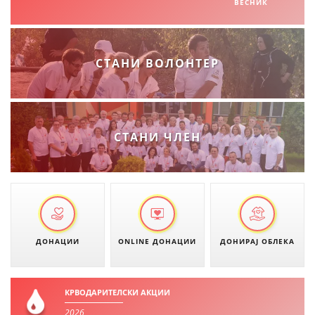
ВЕСНИК
МЕЃУНАРОДНА СОРАБОТКА
ДОГОВОРИ
СТАНИ ВОЛОНТЕР
ЗНАЧЕЊЕ НА СЛУЖБАТА ЗА БАРАЊЕ
ФОРМУЛАРИ ЗА БАРАЊА
ЗДРАВСТВЕНО ПРЕВЕНТИВНА ДЕЈНОСТ
СТАНИ ЧЛЕН
ПРВА ПОМОШ
КРВОДАРИТЕЛСТВО
ИНФОРМАЦИИ ЗА БОЛЕСТИ
МЕНАЏМЕНТ НА ВОЛОНТЕРИ
ДОНАЦИИ
ONLINE ДОНАЦИИ
ДОНИРАЈ ОБЛЕКА
КРВОДАРИТЕЛСКИ АКЦИИ
ЗА НАС
2026