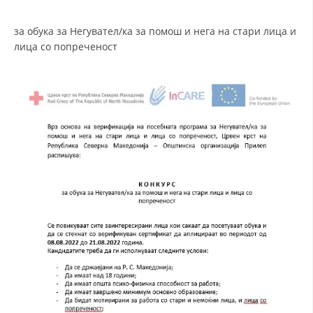
СТРУКТУРА НА ОРГАНИЗАЦИЈАТА
за обука за Негувател/ка за помош и нега на стари лица и
КОНТАКТ ИНФОРМАЦИИ
лица со попреченост
ЧЛЕНСТВО ВО ПРОФЕСИОНАЛНИ ТЕЛА
ЗАКОН ЗА ЦКРМ
СТАТУТ НА ЦКРМ
ОРГАНИЗАЦИЈА И РАЗВОЈ
РАКОВОДЕН ОДБОР
СОБРАНИЕ
СТРУКТУРА И ОРГАНИЗАЦИОНА ПОСТАВЕНОСТ