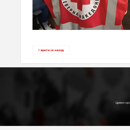
< врати се назад
Црвен крс