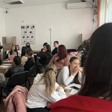
ДИСЕМИНАЦИЈА
MЕЃУНАРОДНО ХУМАНИТАРНО ПРАВО
ПРОМОЦИЈА НА ХУМАНИ ВРЕДНОСТИ
УПОТРЕБА И ЗАШТИТА НА АМБЛЕМОТ
СОЦИЈАЛНО ХУМАНИТАРНА ДЕЈНОСТ
КАКО ДА ДОНИРАТЕ
ПОДГОТВЕНОСТ И ДЕЈСТВО ПРИ КАТАСТРОФИ
ТИМОВИ НА ООЦК
СПАСИТЕЛНА СТАНИЦА ВОДНО
ПРОЕКТИ – ПОДГОТВЕНОСТ И ДЕЈСТВУВАЊЕ ПРИ КАТАСТРОФИ
ОДНОСИ СО ЈАВНОСТ
ИСТРАЖУВАЊЕ НА ЈАВНО МИСЛЕЊЕ