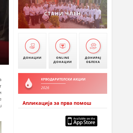
СТАНИ ЧЛЕН
ДОНАЦИИ
ONLINE
ДОНИРАЈ
ДОНАЦИИ
ОБЛЕКА
а
КРВОДАРИТЕЛСКИ АКЦИИ
т
2026
и
е
Апликација за прва помош
ш