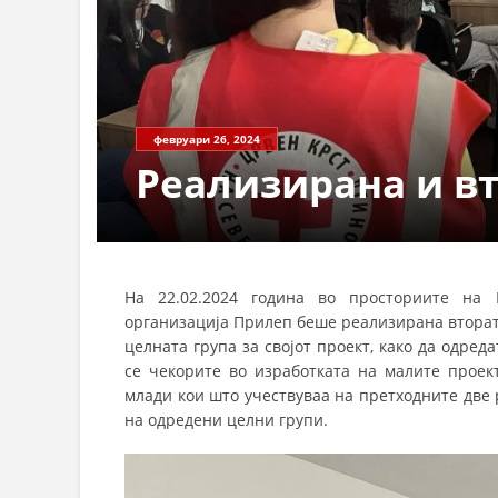
февруари 26, 2024
Реализирана и в
На 22.02.2024 година во просториите на
организација Прилеп беше реализирана втората
целната група за својот проект, како да одред
се чекорите во изработката на малите проек
млади кои што учествуваа на претходните две
на одредени целни групи.