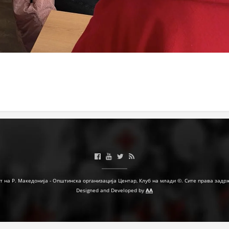
МЕЃУНАРОДНА СОРАБОТКА
ДОГОВОРИ
ЗНАЧЕЊЕ НА СЛУЖБАТА ЗА БАРАЊЕ
ФОРМУЛАРИ ЗА БАРАЊА
ЗДРАВСТВЕНО ПРЕВЕНТИВНА ДЕЈНОСТ
ПРВА ПОМОШ
КРВОДАРИТЕЛСТВО
ИНФОРМАЦИИ ЗА БОЛЕСТИ
МЕНАЏМЕНТ НА ВОЛОНТЕРИ
т на Р. Македонија - Општинска организација Центар, Клуб на млади ©. Сите права задр
Designed and Developed by
AA
ЗА НАС