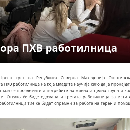
СТРУКТУРА НА ОРГАНИЗАЦИЈАТА
КОНТАКТ ИНФОРМАЦИИ
ЧЛЕНСТВО ВО ПРОФЕСИОНАЛНИ ТЕЛА
тора ПХВ работилница
ЗАКОН ЗА ЦКРМ
СТАТУТ НА ЦКРМ
 Црвен крст на Република Северна Македонија Општинск
 ПХВ работилница на која младите научија како да ја пронајда
ат кои се проблемите и потребите на нивната целна група и ко
ОРГАНИЗАЦИЈА И РАЗВОЈ
ти. Откако ќе биде одржана и третата работилница за истит
 работилници тие ќе бидат спремни за работа на терен и помо
РАКОВОДЕН ОДБОР
СОБРАНИЕ
СТРУКТУРА И ОРГАНИЗАЦИОНА ПОСТАВЕНОСТ