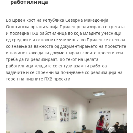
работилница
СТРУКТУРА НА ОРГАНИЗАЦИЈАТА
КОНТАКТ ИНФОРМАЦИИ
Во Црвен крст на Република Северна Македонија
ЧЛЕНСТВО ВО ПРОФЕСИОНАЛНИ ТЕЛА
Општинска организација Прилеп реализирана е третата
и последна ПХВ работилница во која младите учесници
од средните и основните училишта во Прилеп се стекнаа
со знаење за важноста од документирањето на проектите
ЗАКОН ЗА ЦКРМ
и начинот како да ги документираат своите проекти кои
треба да ги реализираат. Во текот на целата
СТАТУТ НА ЦКРМ
работилница младите со ентузијазам ги работеа
задачите и се спремни за почнување со реализација на
терен на нивните ПХВ проекти.
ОРГАНИЗАЦИЈА И РАЗВОЈ
РАКОВОДЕН ОДБОР
СОБРАНИЕ
СТРУКТУРА И ОРГАНИЗАЦИОНА ПОСТАВЕНОСТ