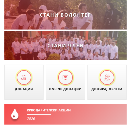
МЕЃУНАРОДНА СОРАБОТКА
СТАНИ ВОЛОНТЕР
ДОГОВОРИ
ЗНАЧЕЊЕ НА СЛУЖБАТА ЗА БАРАЊЕ
ФОРМУЛАРИ ЗА БАРАЊА
СТАНИ ЧЛЕН
ЗДРАВСТВЕНО ПРЕВЕНТИВНА ДЕЈНОСТ
ПРВА ПОМОШ
КРВОДАРИТЕЛСТВО
ИНФОРМАЦИИ ЗА БОЛЕСТИ
ДОНАЦИИ
ONLINE ДОНАЦИИ
ДОНИРАЈ ОБЛЕКА
МЕНАЏМЕНТ НА ВОЛОНТЕРИ
КРВОДАРИТЕЛСКИ АКЦИИ
2026
ЗА НАС