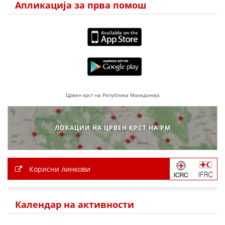
Апликација за прва помош
ДЕЈСТВУВАЊЕ
ПРИРАЧНИЦИ
СТРАТЕГИИ
Црвен крст на Република Македонија
ЕДУКАТИВНО ИНФОРМАТИВНИ МАТЕРИЈАЛИ
БРОШУРИ
ЛОКАЦИИ НА ЦРВЕН КРСТ НА РМ
ПОСТЕРИ
ПРЕЗЕНТАЦИИ
Корисни линкови
Календар на активности