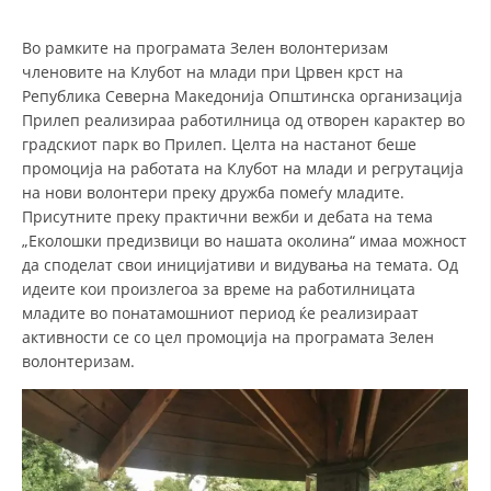
СТРУКТУРА НА ОРГАНИЗАЦИЈАТА
Во рамките на програмата Зелен волонтеризам
КОНТАКТ ИНФОРМАЦИИ
членовите на Клубот на млади при Црвен крст на
ЧЛЕНСТВО ВО ПРОФЕСИОНАЛНИ ТЕЛА
Република Северна Македонија Општинска организација
Прилеп реализираа работилница од отворен карактер во
градскиот парк во Прилеп. Целта на настанот беше
промоција на работата на Клубот на млади и регрутација
ЗАКОН ЗА ЦКРМ
на нови волонтери преку дружба помеѓу младите.
Присутните преку практични вежби и дебата на тема
СТАТУТ НА ЦКРМ
„Еколошки предизвици во нашата околина“ имаа можност
да споделат свои иницијативи и видувања на темата. Од
идеите кои произлегоа за време на работилницата
младите во понатамошниот период ќе реализираат
активности се со цел промоција на програмата Зелен
ОРГАНИЗАЦИЈА И РАЗВОЈ
волонтеризам.
РАКОВОДЕН ОДБОР
СОБРАНИЕ
СТРУКТУРА И ОРГАНИЗАЦИОНА ПОСТАВЕНОСТ