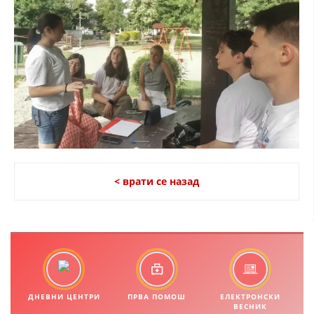
ДИСЕМИНАЦИЈА
MЕЃУНАРОДНО ХУМАНИТАРНО ПРАВО
ПРОМОЦИЈА НА ХУМАНИ ВРЕДНОСТИ
УПОТРЕБА И ЗАШТИТА НА АМБЛЕМОТ
СОЦИЈАЛНО ХУМАНИТАРНА ДЕЈНОСТ
КАКО ДА ДОНИРАТЕ
ПОДГОТВЕНОСТ И ДЕЈСТВО ПРИ КАТАСТРОФИ
< врати се назад
ТИМОВИ НА ООЦК
СПАСИТЕЛНА СТАНИЦА ВОДНО
ПРОЕКТИ – ПОДГОТВЕНОСТ И ДЕЈСТВУВАЊЕ ПРИ КАТАСТРОФИ
ОДНОСИ СО ЈАВНОСТ
ДНЕВНИ ЦЕНТРИ
ПРВА ПОМОШ
ЕЛЕКТРОНСКИ
ВЕСНИК
ИСТРАЖУВАЊЕ НА ЈАВНО МИСЛЕЊЕ