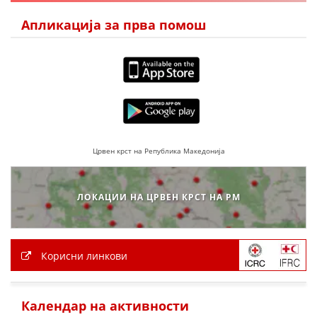
ДЕЈСТВУВАЊЕ
Апликација за прва помош
ПРИРАЧНИЦИ
СТРАТЕГИИ
ЕДУКАТИВНО ИНФОРМАТИВНИ МАТЕРИЈАЛИ
Црвен крст на Република Македонија
БРОШУРИ
ЛОКАЦИИ НА ЦРВЕН КРСТ НА РМ
ПОСТЕРИ
ПРЕЗЕНТАЦИИ
Корисни линкови
Календар на активности