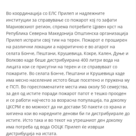
СТРУКТУРА НА ОРГАНИЗАЦИЈАТА
Во координација со ЕЛС Прилеп и надлежните
КОНТАКТ ИНФОРМАЦИИ
институции за справување со пожарот кој го зафати
ЧЛЕНСТВО ВО ПРОФЕСИОНАЛНИ ТЕЛА
Мариовскиот регион, спрема потребите Црвен крст на
Република Северна Македонија Општинска организација
Прилеп испрати свој тим на терен. Пожарот е проширен
на различни локации а најкритично е во атарот на
ЗАКОН ЗА ЦКРМ
селата Бонче, Пештани, Крушевица, Кокре, Кален, Дуње и
Волково каде беше дистрибуирана 400 литри вода на
СТАТУТ НА ЦКРМ
лицата кои се присутни на терен и се справуваат со
пожарите. Во селата Бонче, Пештани и Крушевица каде
има месно население истото беше посетено и пружена му
е ПСП. Во гореспоменатите места има околу 50 семејства,
за дел од истите поради пожарот патот е тешко прооден
ОРГАНИЗАЦИЈА И РАЗВОЈ
и се работи најчесто за возрасна популација, па доколку
ЦКСРМ е во можност да ни достави 50 пакети со храна и
РАКОВОДЕН ОДБОР
хигиена кои во наредните денови би ги дистрибуирале до
истите. Исто така и во текот на утрешниот ден доколку
СОБРАНИЕ
има потреба од вода ООЦК Прилеп ќе изврши
дистрибуција на истата.
СТРУКТУРА И ОРГАНИЗАЦИОНА ПОСТАВЕНОСТ