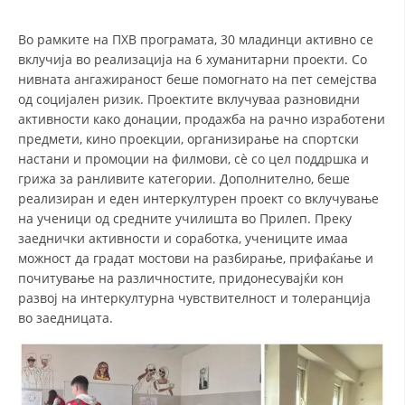
СТРУКТУРА НА ОРГАНИЗАЦИЈАТА
Во рамките на ПХВ програмата, 30 младинци активно се
КОНТАКТ ИНФОРМАЦИИ
вклучија во реализација на 6 хуманитарни проекти. Со
ЧЛЕНСТВО ВО ПРОФЕСИОНАЛНИ ТЕЛА
нивната ангажираност беше помогнато на пет семејства
од социјален ризик. Проектите вклучуваа разновидни
активности како донации, продажба на рачно изработени
предмети, кино проекции, организирање на спортски
ЗАКОН ЗА ЦКРМ
настани и промоции на филмови, сè со цел поддршка и
грижа за ранливите категории. Дополнително, беше
СТАТУТ НА ЦКРМ
реализиран и еден интеркултурен проект со вклучување
на ученици од средните училишта во Прилеп. Преку
заеднички активности и соработка, учениците имаа
можност да градат мостови на разбирање, прифаќање и
почитување на различностите, придонесувајќи кон
ОРГАНИЗАЦИЈА И РАЗВОЈ
развој на интеркултурна чувствителност и толеранција
во заедницата.
РАКОВОДЕН ОДБОР
СОБРАНИЕ
СТРУКТУРА И ОРГАНИЗАЦИОНА ПОСТАВЕНОСТ