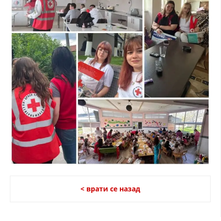
ДИСЕМИНАЦИЈА
MЕЃУНАРОДНО ХУМАНИТАРНО ПРАВО
ПРОМОЦИЈА НА ХУМАНИ ВРЕДНОСТИ
УПОТРЕБА И ЗАШТИТА НА АМБЛЕМОТ
СОЦИЈАЛНО ХУМАНИТАРНА ДЕЈНОСТ
КАКО ДА ДОНИРАТЕ
ПОДГОТВЕНОСТ И ДЕЈСТВО ПРИ КАТАСТРОФИ
ТИМОВИ НА ООЦК
СПАСИТЕЛНА СТАНИЦА ВОДНО
ПРОЕКТИ – ПОДГОТВЕНОСТ И ДЕЈСТВУВАЊЕ ПРИ КАТАСТРОФИ
< врати се назад
ОДНОСИ СО ЈАВНОСТ
ИСТРАЖУВАЊЕ НА ЈАВНО МИСЛЕЊЕ