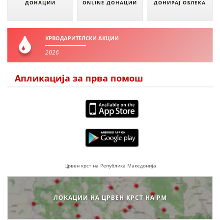
ДОНАЦИИ
ONLINE ДОНАЦИИ
ДОНИРАЈ ОБЛЕКА
ДЕЈСТВУВАЊЕ
КРВОДАРИТЕЛСКИ АКЦИИ
2026
ПРИРАЧНИЦИ
Апликација за прва помош
СТРАТЕГИИ
ЕДУКАТИВНО ИНФОРМАТИВНИ МАТЕРИЈАЛИ
БРОШУРИ
ПОСТЕРИ
ПРЕЗЕНТАЦИИ
Црвен крст на Република Македонија
ЛОКАЦИИ НА ЦРВЕН КРСТ НА РМ