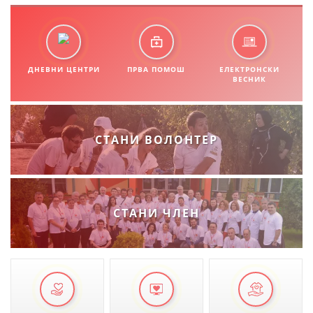
МЕЃУНАРОДНА СОРАБОТКА
ДОГОВОРИ
ДНЕВНИ ЦЕНТРИ
ПРВА ПОМОШ
ЕЛЕКТРОНСКИ
ЗНАЧЕЊЕ НА СЛУЖБАТА ЗА БАРАЊЕ
ВЕСНИК
ФОРМУЛАРИ ЗА БАРАЊА
ЗДРАВСТВЕНО ПРЕВЕНТИВНА ДЕЈНОСТ
СТАНИ ВОЛОНТЕР
ПРВА ПОМОШ
КРВОДАРИТЕЛСТВО
ИНФОРМАЦИИ ЗА БОЛЕСТИ
СТАНИ ЧЛЕН
МЕНАЏМЕНТ НА ВОЛОНТЕРИ
ЗА НАС