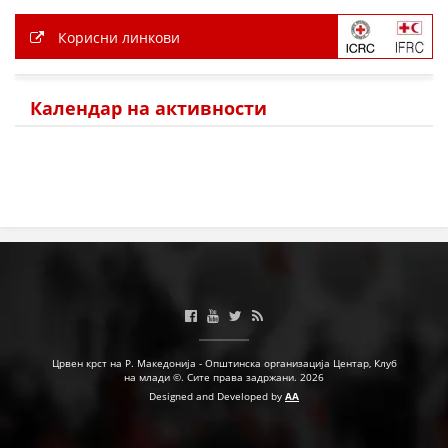
Корисни линкови
Календар на активности
Црвен крст на Р. Македонија - Општинска организација Центар, Клуб
на млади ©. Сите права задржани. 2026
Designed and Developed by
AA