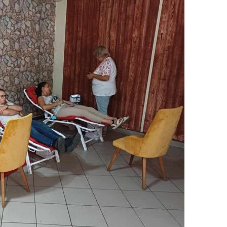
ДИСЕМИНАЦИЈА
MЕЃУНАРОДНО ХУМАНИТАРНО ПРАВО
ПРОМОЦИЈА НА ХУМАНИ ВРЕДНОСТИ
УПОТРЕБА И ЗАШТИТА НА АМБЛЕМОТ
СОЦИЈАЛНО ХУМАНИТАРНА ДЕЈНОСТ
КАКО ДА ДОНИРАТЕ
ПОДГОТВЕНОСТ И ДЕЈСТВО ПРИ КАТАСТРОФИ
ТИМОВИ НА ООЦК
СПАСИТЕЛНА СТАНИЦА ВОДНО
ПРОЕКТИ – ПОДГОТВЕНОСТ И ДЕЈСТВУВАЊЕ ПРИ КАТАСТРОФИ
ОДНОСИ СО ЈАВНОСТ
ИСТРАЖУВАЊЕ НА ЈАВНО МИСЛЕЊЕ