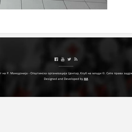
МЕЃУНАРОДНА СОРАБОТКА
ДОГОВОРИ
ЗНАЧЕЊЕ НА СЛУЖБАТА ЗА БАРАЊЕ
ФОРМУЛАРИ ЗА БАРАЊА
ЗДРАВСТВЕНО ПРЕВЕНТИВНА ДЕЈНОСТ
ПРВА ПОМОШ
т на Р. Македонија - Општинска организација Центар, Клуб на млади ©. Сите права задр
КРВОДАРИТЕЛСТВО
Designed and Developed by
AA
ИНФОРМАЦИИ ЗА БОЛЕСТИ
МЕНАЏМЕНТ НА ВОЛОНТЕРИ
ЗА НАС