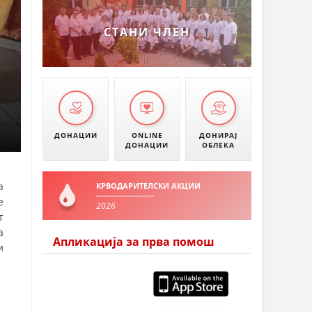
СТАНИ ЧЛЕН
ДОНАЦИИ
ONLINE
ДОНИРАЈ
ДОНАЦИИ
ОБЛЕКА
а
КРВОДАРИТЕЛСКИ АКЦИИ
е
2026
т
а
Апликација за прва помош
и