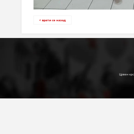
< врати се назад
Црвен крс