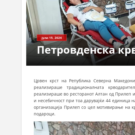
јули 15, 2024
Петровденска кр
Црвен крст на Република Северна Македони
реализираше традиционалната крводарите
реализираше во ресторанот Алтан од Прилеп и
и несебичност при тоа дарувајќи 44 единица 
организација Прилеп со цел мотивирање на кр
подароци.