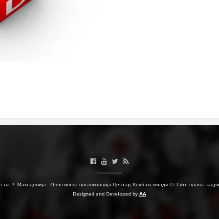
МЕЃУНАРОДНА СОРАБОТКА
ДОГОВОРИ
ЗНАЧЕЊЕ НА СЛУЖБАТА ЗА БАРАЊЕ
ФОРМУЛАРИ ЗА БАРАЊА
ЗДРАВСТВЕНО ПРЕВЕНТИВНА ДЕЈНОСТ
ПРВА ПОМОШ
КРВОДАРИТЕЛСТВО
ИНФОРМАЦИИ ЗА БОЛЕСТИ
МЕНАЏМЕНТ НА ВОЛОНТЕРИ
т на Р. Македонија - Општинска организација Центар, Клуб на млади ©. Сите права задр
Designed and Developed by
AA
ЗА НАС