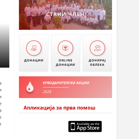
СТАНИ ЧЛЕН
ДОНАЦИИ
ONLINE
ДОНИРАЈ
ДОНАЦИИ
ОБЛЕКА
а
КРВОДАРИТЕЛСКИ АКЦИИ
и
2026
и
е
Апликација за прва помош
а
е
т