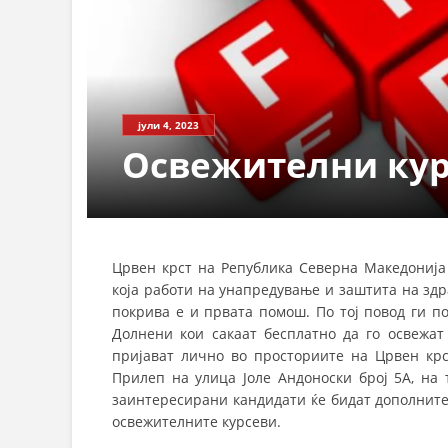
јули 4, 2023
Освежителни кур
Црвен крст на Република Северна Македонија
која работи на унапредување и заштита на здра
покрива е и првата помош. По тој повод ги п
Долнени кои сакаат бесплатно да го освежа
пријават лично во просториите на Црвен кр
Прилеп на улица Јоле Андоноски број 5А, на 
заинтересирани кандидати ќе бидат дополните
освежителните курсеви.