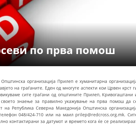
СТРУКТУРА НА ОРГАНИЗАЦИЈАТА
КОНТАКТ ИНФОРМАЦИИ
ЧЛЕНСТВО ВО ПРОФЕСИОНАЛНИ ТЕЛА
севи по прва помош
ЗАКОН ЗА ЦКРМ
СТАТУТ НА ЦКРМ
 Општинска организација Прилеп е хуманитарна организациј
вјето на граѓаните. Еден од многуте аспекти кои Црвен крст г
овикуваме сите граѓани од општините Прилеп, Кривогаштани 
ОРГАНИЗАЦИЈА И РАЗВОЈ
т своето знаење за правилно укажување на прва помош да с
ст на Република Северна Македонија Општинска организациј
РАКОВОДЕН ОДБОР
телефон 048/424-710 или на маил prilep@redcross.org.mk. Сит
лно контактирани за датумот и времето кога ќе се реализираа
СОБРАНИЕ
СТРУКТУРА И ОРГАНИЗАЦИОНА ПОСТАВЕНОСТ