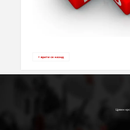
< врати се назад
Црвен крс