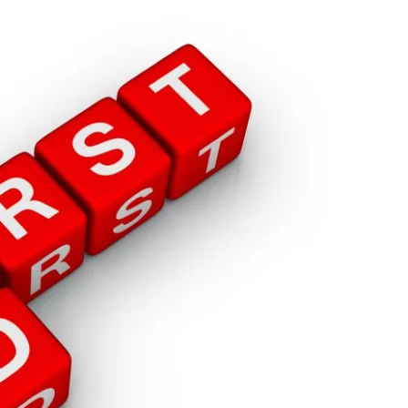
ДИСЕМИНАЦИЈА
MЕЃУНАРОДНО ХУМАНИТАРНО ПРАВО
ПРОМОЦИЈА НА ХУМАНИ ВРЕДНОСТИ
УПОТРЕБА И ЗАШТИТА НА АМБЛЕМОТ
СОЦИЈАЛНО ХУМАНИТАРНА ДЕЈНОСТ
КАКО ДА ДОНИРАТЕ
ПОДГОТВЕНОСТ И ДЕЈСТВО ПРИ КАТАСТРОФИ
ТИМОВИ НА ООЦК
СПАСИТЕЛНА СТАНИЦА ВОДНО
ПРОЕКТИ – ПОДГОТВЕНОСТ И ДЕЈСТВУВАЊЕ ПРИ КАТАСТРОФИ
ОДНОСИ СО ЈАВНОСТ
ИСТРАЖУВАЊЕ НА ЈАВНО МИСЛЕЊЕ