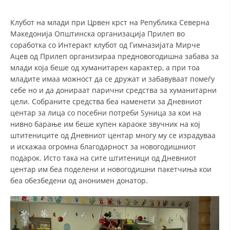
СТРУКТУРА НА ОРГАНИЗАЦИЈАТА
Клубот на млади при Црвен крст на Република Северна
КОНТАКТ ИНФОРМАЦИИ
Македонија Општинска организација Прилеп во
ЧЛЕНСТВО ВО ПРОФЕСИОНАЛНИ ТЕЛА
соработка со Интеракт клубот од Гимназијата Мирче
Ацев од Прилеп организираа предновогодишна забава за
млади која беше од хуманитарен карактер, а при тоа
младите имаа можност да се дружат и забавуваат помеѓу
ЗАКОН ЗА ЦКРМ
себе но и да донираат парични средства за хуманитарни
цели. Собраните средства беа наменети за Дневниот
СТАТУТ НА ЦКРМ
центар за лица со посебни потреби Ѕуница за кои на
нивно барање им беше купен караоке звучник на кој
штитениците од Дневниот центар многу му се израдуваа
и искажаа огромна благодарност за новогодишниот
подарок. Исто така на сите штитеници од Дневниот
ОРГАНИЗАЦИЈА И РАЗВОЈ
центар им беа поделени и новогодишни пакетчиња кои
беа обезбедени од анонимен донатор.
РАКОВОДЕН ОДБОР
СОБРАНИЕ
СТРУКТУРА И ОРГАНИЗАЦИОНА ПОСТАВЕНОСТ