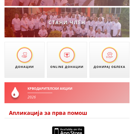
ДЕЈСТВУВАЊЕ
СТАНИ ЧЛЕН
ПРИРАЧНИЦИ
СТРАТЕГИИ
ЕДУКАТИВНО ИНФОРМАТИВНИ МАТЕРИЈАЛИ
ДОНАЦИИ
ONLINE ДОНАЦИИ
ДОНИРАЈ ОБЛЕКА
БРОШУРИ
ПОСТЕРИ
КРВОДАРИТЕЛСКИ АКЦИИ
ПРЕЗЕНТАЦИИ
2026
Апликација за прва помош