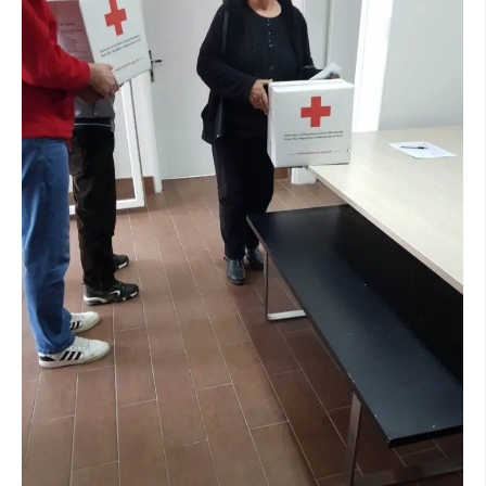
ДИСЕМИНАЦИЈА
MЕЃУНАРОДНО ХУМАНИТАРНО ПРАВО
ПРОМОЦИЈА НА ХУМАНИ ВРЕДНОСТИ
УПОТРЕБА И ЗАШТИТА НА АМБЛЕМОТ
СОЦИЈАЛНО ХУМАНИТАРНА ДЕЈНОСТ
КАКО ДА ДОНИРАТЕ
ПОДГОТВЕНОСТ И ДЕЈСТВО ПРИ КАТАСТРОФИ
ТИМОВИ НА ООЦК
СПАСИТЕЛНА СТАНИЦА ВОДНО
ПРОЕКТИ – ПОДГОТВЕНОСТ И ДЕЈСТВУВАЊЕ ПРИ КАТАСТРОФИ
ОДНОСИ СО ЈАВНОСТ
ИСТРАЖУВАЊЕ НА ЈАВНО МИСЛЕЊЕ