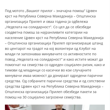
СТРУКТУРА НА ОРГАНИЗАЦИЈАТА
Под мотото „Вашиот прилог – значајна помош“ Црвен
КОНТАКТ ИНФОРМАЦИИ
крст на Република Северна Македонија – Општинска
ЧЛЕНСТВО ВО ПРОФЕСИОНАЛНИ ТЕЛА
организација Прилеп и оваа година ја одбележа
„Неделата на солидарност“. Со цел да се обезбеди
соодветна помош за најранливите категории на
население Црвен крст на Република Северна Македонија
ЗАКОН ЗА ЦКРМ
– Општинска организација Прилеп организираше штанд
во центарот на градот на кој волонтери од Клубот на
СТАТУТ НА ЦКРМ
млади ги запознаваа минувачите со активностите по
повод „Неделата на солидарност“ и како истите можат да
помогнат на семејства со одреден социјален ризик, како и
тимови од младинци со касички во кои случајните
минувачи имаа можност да донираат одредени парични
ОРГАНИЗАЦИЈА И РАЗВОЈ
средства. Од собраните парични средства и од сопствени
средства Црвен крст на Република Северна Македонија –
РАКОВОДЕН ОДБОР
Општинска организација Прилеп обезбеди пакети за
помош на 30 социјално загрозени семејства.
СОБРАНИЕ
СТРУКТУРА И ОРГАНИЗАЦИОНА ПОСТАВЕНОСТ