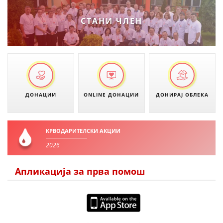
ДЕЈСТВУВАЊЕ
СТАНИ ЧЛЕН
ПРИРАЧНИЦИ
СТРАТЕГИИ
ДОНАЦИИ
ONLINE ДОНАЦИИ
ДОНИРАЈ ОБЛЕКА
ЕДУКАТИВНО ИНФОРМАТИВНИ МАТЕРИЈАЛИ
БРОШУРИ
КРВОДАРИТЕЛСКИ АКЦИИ
ПОСТЕРИ
2026
ПРЕЗЕНТАЦИИ
Апликација за прва помош