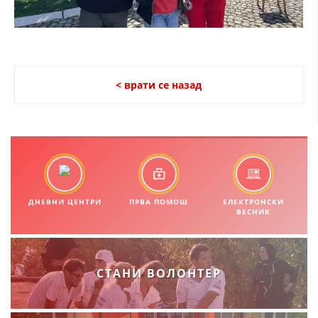
МЕЃУНАРОДНА СОРАБОТКА
ДОГОВОРИ
ЗНАЧЕЊЕ НА СЛУЖБАТА ЗА БАРАЊЕ
< врати се назад
ФОРМУЛАРИ ЗА БАРАЊА
ЗДРАВСТВЕНО ПРЕВЕНТИВНА ДЕЈНОСТ
ПРВА ПОМОШ
КРВОДАРИТЕЛСТВО
ДНЕВНИ ЦЕНТРИ
ПРВА ПОМОШ
ЕЛЕКТРОНСКИ
ИНФОРМАЦИИ ЗА БОЛЕСТИ
ВЕСНИК
МЕНАЏМЕНТ НА ВОЛОНТЕРИ
СТАНИ ВОЛОНТЕР
ЗА НАС