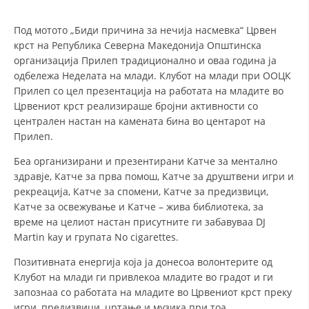
СТРУКТУРА НА ОРГАНИЗАЦИЈАТА
Под мотото „Биди причина за нечија насмевка“ Црвен
КОНТАКТ ИНФОРМАЦИИ
крст на Република Северна Македонија Општинска
ЧЛЕНСТВО ВО ПРОФЕСИОНАЛНИ ТЕЛА
организација Прилеп традиционално и оваа година ја
одбележа Неделата на млади. Клубот на млади при ООЦК
Прилеп со цел презентација на работата на младите во
Црвениот крст реализираше бројни активности со
ЗАКОН ЗА ЦКРМ
централен настан на камената бина во центарот на
Прилеп.
СТАТУТ НА ЦКРМ
Беа организирани и презентирани Катче за ментално
здравје, Катче за прва помош, Катче за друштвени игри и
рекреација, Катче за спомени, Катче за предизвици,
Катче за освежување и Катче – жива библиотека, за
време на целиот настан присутните ги забавуваа DJ
ОРГАНИЗАЦИЈА И РАЗВОЈ
Martin kay и групата No cigarettes.
РАКОВОДЕН ОДБОР
Позитивната енергија која ја донесоа волонтерите од
Клубот на млади ги привлекоа младите во градот и ги
СОБРАНИЕ
запознаа со работата на младите во Црвениот крст преку
СТРУКТУРА И ОРГАНИЗАЦИОНА ПОСТАВЕНОСТ
игри, предизвици, цртање и музика при тоа