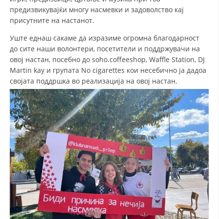
предизвикувајќи многу насмевки и задоволство кај
ДИСЕМИНАЦИЈА
присутните на настанот.
MЕЃУНАРОДНО ХУМАНИТАРНО ПРАВО
Уште еднаш сакаме да изразиме огромна благодарност
до сите наши волонтери, посетители и поддржувачи на
ПРОМОЦИЈА НА ХУМАНИ ВРЕДНОСТИ
овој настан, посебно до soho.coffeeshop, Waffle Station, DJ
УПОТРЕБА И ЗАШТИТА НА АМБЛЕМОТ
Martin kay и групата No cigarettes кои несебично ја дадоа
својата поддршка во реализација на овој настан.
СОЦИЈАЛНО ХУМАНИТАРНА ДЕЈНОСТ
КАКО ДА ДОНИРАТЕ
ПОДГОТВЕНОСТ И ДЕЈСТВО ПРИ КАТАСТРОФИ
ТИМОВИ НА ООЦК
СПАСИТЕЛНА СТАНИЦА ВОДНО
ПРОЕКТИ – ПОДГОТВЕНОСТ И ДЕЈСТВУВАЊЕ ПРИ КАТАСТРОФИ
ОДНОСИ СО ЈАВНОСТ
ИСТРАЖУВАЊЕ НА ЈАВНО МИСЛЕЊЕ