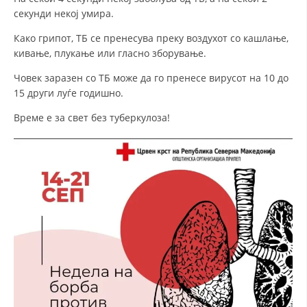
секунди некој умира.
ДИСЕМИНАЦИЈА
Како грипот, ТБ се пренесува преку воздухот со кашлање,
MЕЃУНАРОДНО ХУМАНИТАРНО ПРАВО
кивање, плукање или гласно зборување.
ПРОМОЦИЈА НА ХУМАНИ ВРЕДНОСТИ
Човек заразен со ТБ може да го пренесе вирусот на 10 до
15 други луѓе годишно.
УПОТРЕБА И ЗАШТИТА НА АМБЛЕМОТ
Време е за свет без туберкулоза!
СОЦИЈАЛНО ХУМАНИТАРНА ДЕЈНОСТ
КАКО ДА ДОНИРАТЕ
ПОДГОТВЕНОСТ И ДЕЈСТВО ПРИ КАТАСТРОФИ
ТИМОВИ НА ООЦК
СПАСИТЕЛНА СТАНИЦА ВОДНО
ПРОЕКТИ – ПОДГОТВЕНОСТ И ДЕЈСТВУВАЊЕ ПРИ КАТАСТРОФИ
ОДНОСИ СО ЈАВНОСТ
ИСТРАЖУВАЊЕ НА ЈАВНО МИСЛЕЊЕ