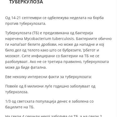
ТУБЕРКУЛОЗА
СТРУКТУРА НА ОРГАНИЗАЦИЈАТА
КОНТАКТ ИНФОРМАЦИИ
Од 14-21 септември се одбележува неделата на борба
ЧЛЕНСТВО ВО ПРОФЕСИОНАЛНИ ТЕЛА
против туберкулозата.
Туберкулозата (ТБ) е предизвикана од бактерија
наречена Mycobacterium tuberculosis. Бактериите обично
ЗАКОН ЗА ЦКРМ
ги напаѓаат белите дробови, но може да нападне и кој
било дел од телото како што се бубрезите, ‘рбетот и
СТАТУТ НА ЦКРМ
мозокот. Сите инфицирани со бактерии на ТБ не се
разболуваат. Ако не се третира правилно, туберкулозата
може да биде фатална.
Еве неколку интересни факти за туберкулозата:
ОРГАНИЗАЦИЈА И РАЗВОЈ
Повеќе од 8 милиони луѓе годишно заболуваат од
туберколоза.
РАКОВОДЕН ОДБОР
1/3 од светската популација денес е заболена со
СОБРАНИЕ
бацилите на ТБ.
СТРУКТУРА И ОРГАНИЗАЦИОНА ПОСТАВЕНОСТ
На секои 4 секунди некој заболува од ТБ, а на секои 2