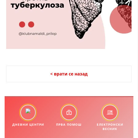
МЕЃУНАРОДНА СОРАБОТКА
ДОГОВОРИ
ЗНАЧЕЊЕ НА СЛУЖБАТА ЗА БАРАЊЕ
ФОРМУЛАРИ ЗА БАРАЊА
ЗДРАВСТВЕНО ПРЕВЕНТИВНА ДЕЈНОСТ
ПРВА ПОМОШ
< врати се назад
КРВОДАРИТЕЛСТВО
ИНФОРМАЦИИ ЗА БОЛЕСТИ
МЕНАЏМЕНТ НА ВОЛОНТЕРИ
ДНЕВНИ ЦЕНТРИ
ПРВА ПОМОШ
ЕЛЕКТРОНСКИ
ЗА НАС
ВЕСНИК