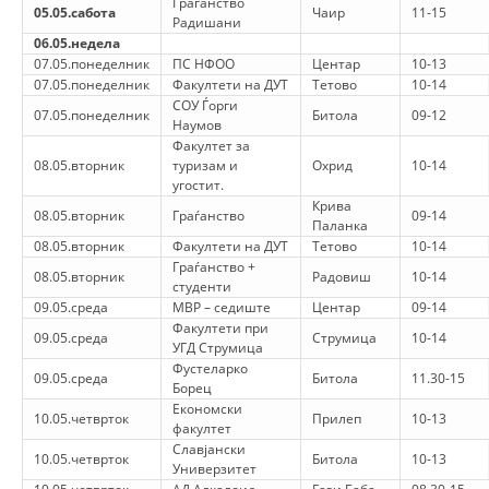
Граѓанство
05.05.сабота
Чаир
11-15
Радишани
ДИСЕМИНАЦИЈА
06.05.недела
07.05.понеделник
ПС НФОО
Центар
10-13
MЕЃУНАРОДНО ХУМАНИТАРНО ПРАВО
07.05.понеделник
Факултети на ДУТ
Тетово
10-14
СОУ Ѓорги
ПРОМОЦИЈА НА ХУМАНИ ВРЕДНОСТИ
07.05.понеделник
Битола
09-12
Наумов
Факултет за
УПОТРЕБА И ЗАШТИТА НА АМБЛЕМОТ
08.05.вторник
туризам и
Охрид
10-14
угостит.
СОЦИЈАЛНО ХУМАНИТАРНА ДЕЈНОСТ
Крива
08.05.вторник
Граѓанство
09-14
Паланка
КАКО ДА ДОНИРАТЕ
08.05.вторник
Факултети на ДУТ
Тетово
10-14
Граѓанство +
08.05.вторник
Радовиш
10-14
ПОДГОТВЕНОСТ И ДЕЈСТВО ПРИ КАТАСТРОФИ
студенти
09.05.среда
МВР – седиште
Центар
09-14
ТИМОВИ НА ООЦК
Факултети при
09.05.среда
Струмица
10-14
УГД Струмица
СПАСИТЕЛНА СТАНИЦА ВОДНО
Фустеларко
09.05.среда
Битола
11.30-15
Борец
ПРОЕКТИ – ПОДГОТВЕНОСТ И ДЕЈСТВУВАЊЕ ПРИ КАТАСТРОФИ
Економски
10.05.четврток
Прилеп
10-13
факултет
ОДНОСИ СО ЈАВНОСТ
Славјански
10.05.четврток
Битола
10-13
Универзитет
ИСТРАЖУВАЊЕ НА ЈАВНО МИСЛЕЊЕ