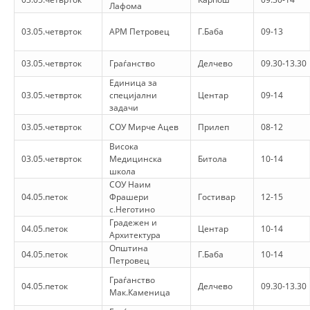
СТРУКТУРА НА ОРГАНИЗАЦИЈАТА
Лафома
КОНТАКТ ИНФОРМАЦИИ
03.05.четврток
АРМ Петровец
Г.Баба
09-13
ЧЛЕНСТВО ВО ПРОФЕСИОНАЛНИ ТЕЛА
03.05.четврток
Граѓанство
Делчево
09.30-13.30
Единица за
03.05.четврток
специјални
Центар
09-14
задачи
ЗАКОН ЗА ЦКРМ
03.05.четврток
СОУ Мирче Ацев
Прилеп
08-12
СТАТУТ НА ЦКРМ
Висока
03.05.четврток
Медицинска
Битола
10-14
школа
СОУ Наим
04.05.петок
Фрашери
Гостивар
12-15
с.Неготино
Градежен и
ОРГАНИЗАЦИЈА И РАЗВОЈ
04.05.петок
Центар
10-14
Архитектура
Општина
РАКОВОДЕН ОДБОР
04.05.петок
Г.Баба
10-14
Петровец
СОБРАНИЕ
Граѓанство
04.05.петок
Делчево
09.30-13.30
Мак.Каменица
СТРУКТУРА И ОРГАНИЗАЦИОНА ПОСТАВЕНОСТ