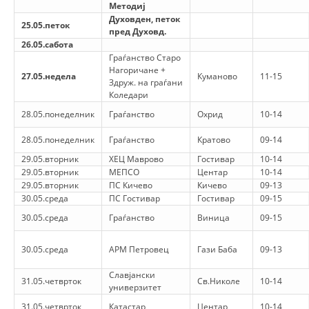
Методиј
Духовден, петок
25.05.петок
пред Духовд.
26.05.сабота
Граѓанство Старо
Нагоричане +
27.05.недела
Куманово
11-15
Здруж. на граѓани
Коледари
28.05.понеделник
Граѓанство
Охрид
10-14
28.05.понеделник
Граѓанство
Кратово
09-14
29.05.вторник
ХЕЦ Маврово
Гостивар
10-14
29.05.вторник
МЕПСО
Центар
10-14
29.05.вторник
ПС Кичево
Кичево
09-13
30.05.среда
ПС Гостивар
Гостивар
09-15
30.05.среда
Граѓанство
Виница
09-15
30.05.среда
АРМ Петровец
Гази Баба
09-13
Славјански
31.05.четврток
Св.Николе
10-14
универзитет
31.05.четврток
Катастар
Центар
10-14