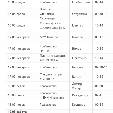
16.05.среда
Граѓанство
ДЕЈСТВУВАЊЕ
Пробиштип
09-14
Враб. во
16.05.среда
Општина
Струмица
09.30-14
Струмица
Филозофски и
16.05.среда
Центар
10-14
Филолошки фак.
ПРИРАЧНИЦИ
17.05.четврток
АРМ Кичево
Кичево
09-13
СТРАТЕГИИ
Граѓанство
17.05.четврток
Велес
10-15
Чашка
ЕДУКАТИВНО ИНФОРМАТИВНИ МАТЕРИЈАЛИ
Планинар.друшт.
17.05.четврток
Неготино
10-14
АНТИГОНЕА
БРОШУРИ
17.05.четврток
Граѓанство
Берово
09.30-14
ПОСТЕРИ
Факултети при
17.05.четврток
Штип
10-15
УГД Штип
ПРЕЗЕНТАЦИИ
Демир
18.05.петок
Граѓанство
08.30-13
Хисар
Граѓанство +
18.05.петок
Кавадарци
09-15
ФЕНИ Индустри
18.05.петок
Граѓанство
Крушево
09-14
19.05.сабота