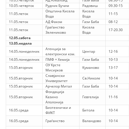
10.05.четврток
АД Алкалоид
Гази Баба
08.30-15
10.05.четврток
Рудник Бучим
Радовиш
09.30-15
МЕЃУНАРОДНА СОРАБОТКА
Општина Кисела
Кисела
11.05.петок
11-15
Вода
Вода
ДОГОВОРИ
11.05.петок
АД Факом
Гази Баба
08-12
Граѓанство
Кисела
11.05.петок
17-20.30
ЗНАЧЕЊЕ НА СЛУЖБАТА ЗА БАРАЊЕ
Зелениково
Вода
12.05.сабота
ФОРМУЛАРИ ЗА БАРАЊА
13.05.недела
Агенција за
14.05.понеделник
Центар
12-16
ЗДРАВСТВЕНО ПРЕВЕНТИВНА ДЕЈНОСТ
електронски ком.
14.05.понеделник
ПМФ + Хемија
Гази Баба
10-13
ОУ Крсте
ПРВА ПОМОШ
15.05.вторник
Куманово
13-17
Мисирков
КРВОДАРИТЕЛСТВО
Славјански
15.05.вторник
Св.Николе
10-14
Универзитет
ИНФОРМАЦИИ ЗА БОЛЕСТИ
15.05.вторник
Арчелор Митал
Гази Баба
10-14
Фондација
МЕНАЏМЕНТ НА ВОЛОНТЕРИ
15.05.вторник
Казино
Гевгелија
11-16
Аполонија
Биотехнички и
16.05.среда
Битола
10-14
ФИКТ
ЗА НАС
16.05.среда
Граѓанство
Валандово
10-14