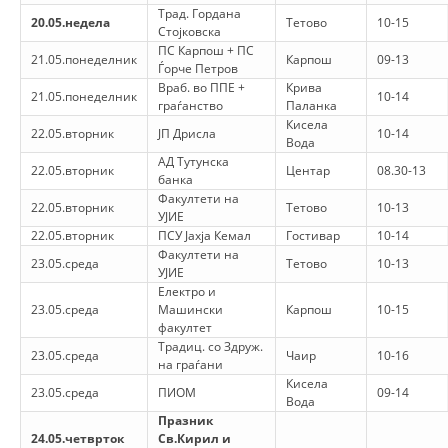
Трад. Гордана
20.05.недела
Тетово
10-15
Стојковска
ПС Карпош + ПС
21.05.понеделник
Карпош
09-13
Ѓорче Петров
Враб. во ППЕ +
Крива
21.05.понеделник
10-14
граѓанство
Паланка
Кисела
22.05.вторник
ЈП Дрисла
10-14
Вода
АД Тутунска
22.05.вторник
Центар
08.30-13
банка
Факултети на
22.05.вторник
Тетово
10-13
УЈИЕ
22.05.вторник
ПСУ Јахја Кемал
Гостивар
10-14
Факултети на
23.05.среда
Тетово
10-13
УЈИЕ
Електро и
23.05.среда
Машински
Карпош
10-15
факултет
Традиц. со Здруж.
23.05.среда
Чаир
10-16
на граѓани
Кисела
23.05.среда
ПИОМ
09-14
Вода
Празник
24.05.четврток
Св.Кирил и