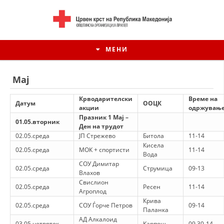
МЕНИ
Мај
Крводарителски
Време на
Датум
ООЦК
акции
одржувањ
Празник 1 Мај –
01.05.вторник
Ден на трудот
02.05.среда
ЈП Стрежево
Битола
11-14
Кисела
02.05.среда
МОК + спортисти
11-14
Вода
СОУ Димитар
02.05.среда
Струмица
09-13
Влахов
Свислион
02.05.среда
Ресен
11-14
ИСТОРИЈАТ НА ЦКРСМ
Агроплод
Крива
02.05.среда
СОУ Ѓорче Петров
09-14
ИСТОРИЈАТ НА ДВИЖЕЊЕТО
Паланка
АД Алкалоид
03.05.четврток
Карпош
09.30-14