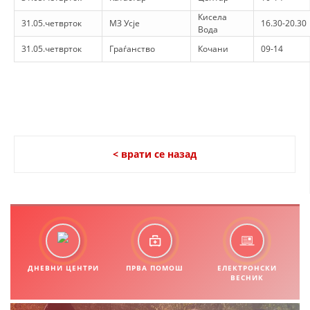
Кисела
31.05.четврток
МЗ Усје
16.30-20.30
Вода
31.05.четврток
Граѓанство
Кочани
09-14
< врати се назад
ДНЕВНИ ЦЕНТРИ
ПРВА ПОМОШ
ЕЛЕКТРОНСКИ
ВЕСНИК