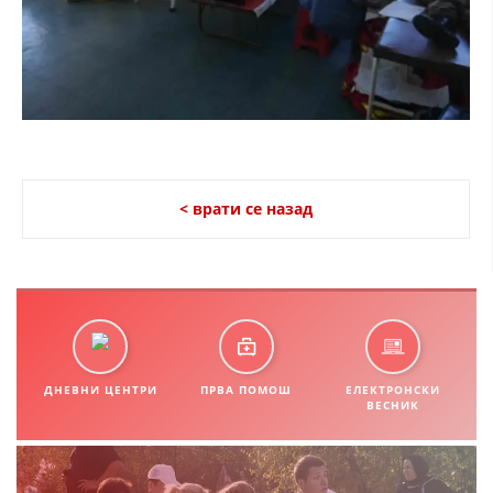
ДИСЕМИНАЦИЈА
MЕЃУНАРОДНО ХУМАНИТАРНО ПРАВО
ПРОМОЦИЈА НА ХУМАНИ ВРЕДНОСТИ
УПОТРЕБА И ЗАШТИТА НА АМБЛЕМОТ
СОЦИЈАЛНО ХУМАНИТАРНА ДЕЈНОСТ
< врати се назад
КАКО ДА ДОНИРАТЕ
ПОДГОТВЕНОСТ И ДЕЈСТВО ПРИ КАТАСТРОФИ
ТИМОВИ НА ООЦК
СПАСИТЕЛНА СТАНИЦА ВОДНО
ДНЕВНИ ЦЕНТРИ
ПРВА ПОМОШ
ЕЛЕКТРОНСКИ
ПРОЕКТИ – ПОДГОТВЕНОСТ И ДЕЈСТВУВАЊЕ ПРИ КАТАСТРОФИ
ВЕСНИК
ОДНОСИ СО ЈАВНОСТ
ИСТРАЖУВАЊЕ НА ЈАВНО МИСЛЕЊЕ