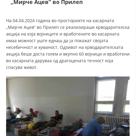
„Мирче Ацев“ во Прилеп
СТРУКТУРА НА ОРГАНИЗАЦИЈАТА
КОНТАКТ ИНФОРМАЦИИ
На 04.04.2024 година во просториите на касарната
ЧЛЕНСТВО ВО ПРОФЕСИОНАЛНИ ТЕЛА
„Мирче Ацев“ во Прилеп се реализираше крводарителска
акција на која војниците и вработените во касарната
имаа можност уште еднаш да ја покажат својата
несебичност и хуманост. Одзивот на крводарителската
ЗАКОН ЗА ЦКРМ
акција беше доста голем и вкупно 60 војници и вработени
во касарната даруваа од драгоцената течност која
СТАТУТ НА ЦКРМ
спасува живот.
ОРГАНИЗАЦИЈА И РАЗВОЈ
РАКОВОДЕН ОДБОР
СОБРАНИЕ
СТРУКТУРА И ОРГАНИЗАЦИОНА ПОСТАВЕНОСТ