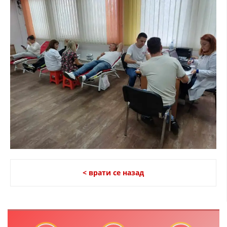
ДИСЕМИНАЦИЈА
MЕЃУНАРОДНО ХУМАНИТАРНО ПРАВО
ПРОМОЦИЈА НА ХУМАНИ ВРЕДНОСТИ
УПОТРЕБА И ЗАШТИТА НА АМБЛЕМОТ
СОЦИЈАЛНО ХУМАНИТАРНА ДЕЈНОСТ
КАКО ДА ДОНИРАТЕ
ПОДГОТВЕНОСТ И ДЕЈСТВО ПРИ КАТАСТРОФИ
ТИМОВИ НА ООЦК
СПАСИТЕЛНА СТАНИЦА ВОДНО
< врати се назад
ПРОЕКТИ – ПОДГОТВЕНОСТ И ДЕЈСТВУВАЊЕ ПРИ КАТАСТРОФИ
ОДНОСИ СО ЈАВНОСТ
ИСТРАЖУВАЊЕ НА ЈАВНО МИСЛЕЊЕ