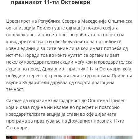
празникот 11-ти Октомври
СТРУКТУРА НА ОРГАНИЗАЦИЈАТА
КОНТАКТ ИНФОРМАЦИИ
Црвен крст на Република Северна Македонија Општинска
ЧЛЕНСТВО ВО ПРОФЕСИОНАЛНИ ТЕЛА
организација Прилеп уште еднаш ја покажа својата
определеност и посветеност во работата на полето на
крводарителството и обезбедувањето на потребните
крвни единици за сите оние лица кои имаат потреба од
ЗАКОН ЗА ЦКРМ
истите. Поради тоа во континуитет се организираат
неколку крводарителски акции меѓу кои и крводарителска
СТАТУТ НА ЦКРМ
акција по повод Државниот празник 11-ти Октомври, која
побуди интерес кај крводарителите од општина Прилеп и
вкупно 35 дарители даруваа од својата драгоцена
течност.
Сакаме да изразиме благодарност до Општина Прилеп
ОРГАНИЗАЦИЈА И РАЗВОЈ
која и оваа година ни излезе во пресрет и повторно
крводарителската акција ја стави во официјалната
РАКОВОДЕН ОДБОР
програма за празнување на Државниот празник 11-ти
СОБРАНИЕ
Октомври.
СТРУКТУРА И ОРГАНИЗАЦИОНА ПОСТАВЕНОСТ