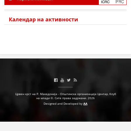
Календар на активности
Црвен крст на Р. Македонија - Општинска организација Центар, Клуб
на млади ©. Сите права задржани. 2026
Designed and Developed by
AA