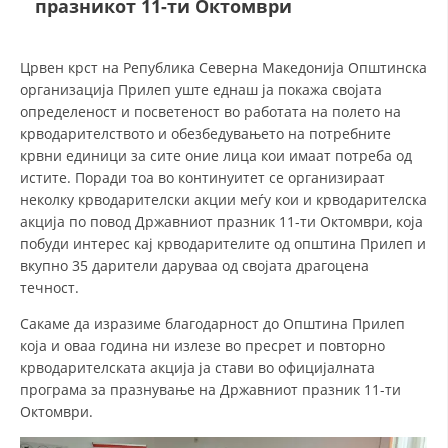
празникот 11-ти Октомври
СТРУКТУРА НА ОРГАНИЗАЦИЈАТА
КОНТАКТ ИНФОРМАЦИИ
Црвен крст на Република Северна Македонија Општинска
ЧЛЕНСТВО ВО ПРОФЕСИОНАЛНИ ТЕЛА
организација Прилеп уште еднаш ја покажа својата
определеност и посветеност во работата на полето на
крводарителството и обезбедувањето на потребните
крвни единици за сите оние лица кои имаат потреба од
ЗАКОН ЗА ЦКРМ
истите. Поради тоа во континуитет се организираат
неколку крводарителски акции меѓу кои и крводарителска
СТАТУТ НА ЦКРМ
акција по повод Државниот празник 11-ти Октомври, која
побуди интерес кај крводарителите од општина Прилеп и
вкупно 35 дарители даруваа од својата драгоцена
течност.
Сакаме да изразиме благодарност до Општина Прилеп
ОРГАНИЗАЦИЈА И РАЗВОЈ
која и оваа година ни излезе во пресрет и повторно
крводарителската акција ја стави во официјалната
РАКОВОДЕН ОДБОР
програма за празнување на Државниот празник 11-ти
СОБРАНИЕ
Октомври.
СТРУКТУРА И ОРГАНИЗАЦИОНА ПОСТАВЕНОСТ