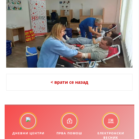
ДИСЕМИНАЦИЈА
MЕЃУНАРОДНО ХУМАНИТАРНО ПРАВО
ПРОМОЦИЈА НА ХУМАНИ ВРЕДНОСТИ
УПОТРЕБА И ЗАШТИТА НА АМБЛЕМОТ
СОЦИЈАЛНО ХУМАНИТАРНА ДЕЈНОСТ
КАКО ДА ДОНИРАТЕ
ПОДГОТВЕНОСТ И ДЕЈСТВО ПРИ КАТАСТРОФИ
< врати се назад
ТИМОВИ НА ООЦК
СПАСИТЕЛНА СТАНИЦА ВОДНО
ПРОЕКТИ – ПОДГОТВЕНОСТ И ДЕЈСТВУВАЊЕ ПРИ КАТАСТРОФИ
ОДНОСИ СО ЈАВНОСТ
ДНЕВНИ ЦЕНТРИ
ПРВА ПОМОШ
ЕЛЕКТРОНСКИ
ИСТРАЖУВАЊЕ НА ЈАВНО МИСЛЕЊЕ
ВЕСНИК