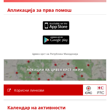
ДЕЈСТВУВАЊЕ
Апликација за прва помош
ПРИРАЧНИЦИ
СТРАТЕГИИ
ЕДУКАТИВНО ИНФОРМАТИВНИ МАТЕРИЈАЛИ
Црвен крст на Република Македонија
БРОШУРИ
ПОСТЕРИ
ЛОКАЦИИ НА ЦРВЕН КРСТ НА РМ
ПРЕЗЕНТАЦИИ
Корисни линкови
Календар на активности