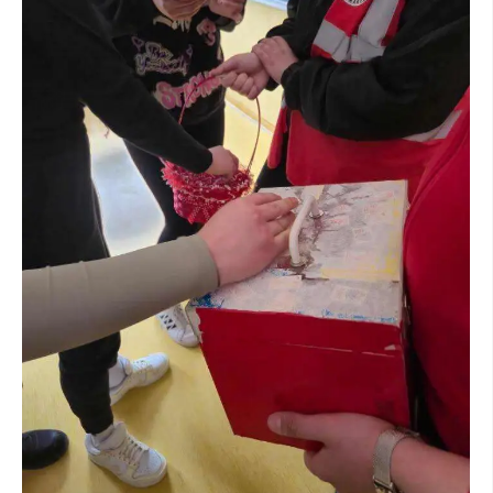
ДИСЕМИНАЦИЈА
MЕЃУНАРОДНО ХУМАНИТАРНО ПРАВО
ПРОМОЦИЈА НА ХУМАНИ ВРЕДНОСТИ
УПОТРЕБА И ЗАШТИТА НА АМБЛЕМОТ
СОЦИЈАЛНО ХУМАНИТАРНА ДЕЈНОСТ
КАКО ДА ДОНИРАТЕ
ПОДГОТВЕНОСТ И ДЕЈСТВО ПРИ КАТАСТРОФИ
ТИМОВИ НА ООЦК
СПАСИТЕЛНА СТАНИЦА ВОДНО
ПРОЕКТИ – ПОДГОТВЕНОСТ И ДЕЈСТВУВАЊЕ ПРИ КАТАСТРОФИ
ОДНОСИ СО ЈАВНОСТ
ИСТРАЖУВАЊЕ НА ЈАВНО МИСЛЕЊЕ