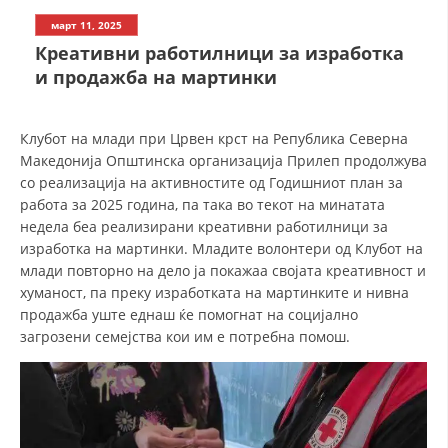
СТРУКТУРА НА ОРГАНИЗАЦИЈАТА
март 11, 2025
КОНТАКТ ИНФОРМАЦИИ
Креативни работилници за изработка
и продажба на мартинки
ЧЛЕНСТВО ВО ПРОФЕСИОНАЛНИ ТЕЛА
Клубот на млади при Црвен крст на Република Северна
Македонија Општинска организација Прилеп продолжува
ЗАКОН ЗА ЦКРМ
со реализација на активностите од Годишниот план за
работа за 2025 година, па така во текот на минатата
СТАТУТ НА ЦКРМ
недела беа реализирани креативни работилници за
изработка на мартинки. Младите волонтери од Клубот на
млади повторно на дело ја покажаа својата креативност и
хуманост, па преку изработката на мартинките и нивна
продажба уште еднаш ќе помогнат на социјално
ОРГАНИЗАЦИЈА И РАЗВОЈ
загрозени семејства кои им е потребна помош.
РАКОВОДЕН ОДБОР
СОБРАНИЕ
СТРУКТУРА И ОРГАНИЗАЦИОНА ПОСТАВЕНОСТ