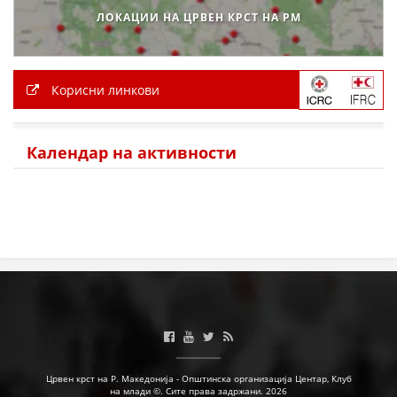
ЛОКАЦИИ НА ЦРВЕН КРСТ НА РМ
МЕЃУНАРОДНА СОРАБОТКА
ДОГОВОРИ
Корисни линкови
ЗНАЧЕЊЕ НА СЛУЖБАТА ЗА БАРАЊЕ
ФОРМУЛАРИ ЗА БАРАЊА
Календар на активности
ЗДРАВСТВЕНО ПРЕВЕНТИВНА ДЕЈНОСТ
ПРВА ПОМОШ
КРВОДАРИТЕЛСТВО
ИНФОРМАЦИИ ЗА БОЛЕСТИ
МЕНАЏМЕНТ НА ВОЛОНТЕРИ
ЗА НАС
Црвен крст на Р. Македонија - Општинска организација Центар, Клуб
на млади ©. Сите права задржани. 2026