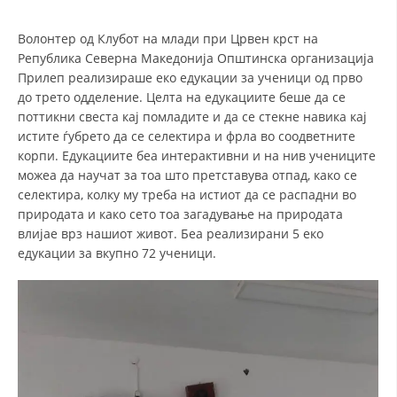
СТРУКТУРА НА ОРГАНИЗАЦИЈАТА
Волонтер од Клубот на млади при Црвен крст на
КОНТАКТ ИНФОРМАЦИИ
Република Северна Македонија Општинска организација
ЧЛЕНСТВО ВО ПРОФЕСИОНАЛНИ ТЕЛА
Прилеп реализираше еко едукации за ученици од прво
до трето одделение. Целта на едукациите беше да се
поттикни свеста кај помладите и да се стекне навика кај
истите ѓубрето да се селектира и фрла во соодветните
ЗАКОН ЗА ЦКРМ
корпи. Едукациите беа интерактивни и на нив учениците
можеа да научат за тоа што претставува отпад, како се
СТАТУТ НА ЦКРМ
селектира, колку му треба на истиот да се распадни во
природата и како сето тоа загадување на природата
влијае врз нашиот живот. Беа реализирани 5 еко
едукации за вкупно 72 ученици.
ОРГАНИЗАЦИЈА И РАЗВОЈ
РАКОВОДЕН ОДБОР
СОБРАНИЕ
СТРУКТУРА И ОРГАНИЗАЦИОНА ПОСТАВЕНОСТ