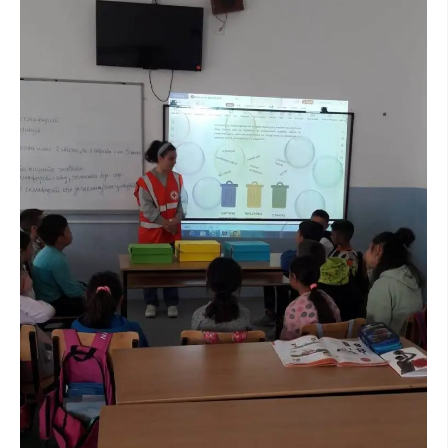
ДИСЕМИНАЦИЈА
MЕЃУНАРОДНО ХУМАНИТАРНО ПРАВО
ПРОМОЦИЈА НА ХУМАНИ ВРЕДНОСТИ
УПОТРЕБА И ЗАШТИТА НА АМБЛЕМОТ
СОЦИЈАЛНО ХУМАНИТАРНА ДЕЈНОСТ
КАКО ДА ДОНИРАТЕ
ПОДГОТВЕНОСТ И ДЕЈСТВО ПРИ КАТАСТРОФИ
ТИМОВИ НА ООЦК
СПАСИТЕЛНА СТАНИЦА ВОДНО
ПРОЕКТИ – ПОДГОТВЕНОСТ И ДЕЈСТВУВАЊЕ ПРИ КАТАСТРОФИ
ОДНОСИ СО ЈАВНОСТ
ИСТРАЖУВАЊЕ НА ЈАВНО МИСЛЕЊЕ