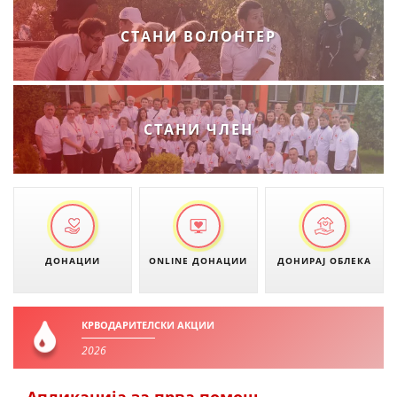
ДЕЈСТВУВАЊЕ
СТАНИ ВОЛОНТЕР
ПРИРАЧНИЦИ
СТАНИ ЧЛЕН
СТРАТЕГИИ
ЕДУКАТИВНО ИНФОРМАТИВНИ МАТЕРИЈАЛИ
БРОШУРИ
ПОСТЕРИ
ДОНАЦИИ
ONLINE ДОНАЦИИ
ДОНИРАЈ ОБЛЕКА
ПРЕЗЕНТАЦИИ
КРВОДАРИТЕЛСКИ АКЦИИ
2026
Апликација за прва помош