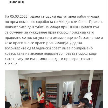
помош
СТРУКТУРА НА ОРГАНИЗАЦИЈАТА
КОНТАКТ ИНФОРМАЦИИ
На 05.03.2025 година се одржа едукативна работилница
ЧЛЕНСТВО ВО ПРОФЕСИОНАЛНИ ТЕЛА
по прва помош во соработка со Младински Совет Прилеп.
Волонтерите од Клубот на млади при ООЦК Прилеп кои
се обучени за укажување прва помош прикажаа како
правилно се постапува кога имаме лице во бессознание и
ЗАКОН ЗА ЦКРМ
како правилно се прави реанимација. Додека
волонтерите од Младински совет имаа припремено
СТАТУТ НА ЦКРМ
краток квиз на знаење поврзан со првата помош, каде
сите присутни имаа можност да ги проверат своите
знаења.
ОРГАНИЗАЦИЈА И РАЗВОЈ
РАКОВОДЕН ОДБОР
СОБРАНИЕ
СТРУКТУРА И ОРГАНИЗАЦИОНА ПОСТАВЕНОСТ