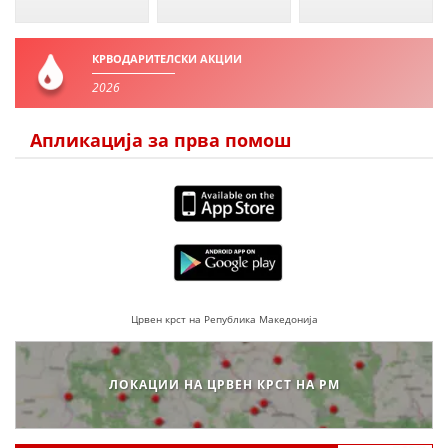
ДЕЈСТВУВАЊЕ
КРВОДАРИТЕЛСКИ АКЦИИ
2026
ПРИРАЧНИЦИ
Апликација за прва помош
СТРАТЕГИИ
ЕДУКАТИВНО ИНФОРМАТИВНИ МАТЕРИЈАЛИ
БРОШУРИ
ПОСТЕРИ
Црвен крст на Република Македонија
ПРЕЗЕНТАЦИИ
ЛОКАЦИИ НА ЦРВЕН КРСТ НА РМ