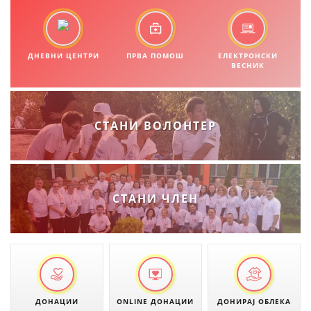
МЕЃУНАРОДНА СОРАБОТКА
ДОГОВОРИ
ДНЕВНИ ЦЕНТРИ
ПРВА ПОМОШ
ЕЛЕКТРОНСКИ
ВЕСНИК
ЗНАЧЕЊЕ НА СЛУЖБАТА ЗА БАРАЊЕ
ФОРМУЛАРИ ЗА БАРАЊА
СТАНИ ВОЛОНТЕР
ЗДРАВСТВЕНО ПРЕВЕНТИВНА ДЕЈНОСТ
ПРВА ПОМОШ
КРВОДАРИТЕЛСТВО
СТАНИ ЧЛЕН
ИНФОРМАЦИИ ЗА БОЛЕСТИ
МЕНАЏМЕНТ НА ВОЛОНТЕРИ
ЗА НАС
ДОНАЦИИ
ONLINE ДОНАЦИИ
ДОНИРАЈ ОБЛЕКА