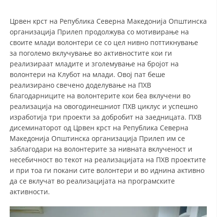
СТРУКТУРА НА ОРГАНИЗАЦИЈАТА
Црвен крст на Република Северна Македонија Општинска
КОНТАКТ ИНФОРМАЦИИ
организација Прилеп продолжува со мотивирање на
ЧЛЕНСТВО ВО ПРОФЕСИОНАЛНИ ТЕЛА
своите млади волонтери се со цел нивно поттикнување
за поголемо вклучување во активностите кои ги
реализираат младите и зголемување на бројот на
волонтери на Клубот на млади. Овој пат беше
ЗАКОН ЗА ЦКРМ
реализирано свечено доделување на ПХВ
благодарниците на волонтерите кои беа вклучени во
СТАТУТ НА ЦКРМ
реализација на овогодинешниот ПХВ циклус и успешно
изработија три проекти за добробит на заедницата. ПХВ
дисеминаторот од Црвен крст на Република Северна
Македонија Општинска организација Прилеп им се
заблагодари на волонтерите за нивната вклученост и
ОРГАНИЗАЦИЈА И РАЗВОЈ
несебичност во текот на реализацијата на ПХВ проектите
и при тоа ги покани сите волонтери и во иднина активно
РАКОВОДЕН ОДБОР
да се вклучат во реализацијата на програмските
активности.
СОБРАНИЕ
СТРУКТУРА И ОРГАНИЗАЦИОНА ПОСТАВЕНОСТ