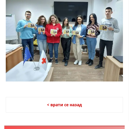
ДИСЕМИНАЦИЈА
MЕЃУНАРОДНО ХУМАНИТАРНО ПРАВО
ПРОМОЦИЈА НА ХУМАНИ ВРЕДНОСТИ
УПОТРЕБА И ЗАШТИТА НА АМБЛЕМОТ
СОЦИЈАЛНО ХУМАНИТАРНА ДЕЈНОСТ
КАКО ДА ДОНИРАТЕ
ПОДГОТВЕНОСТ И ДЕЈСТВО ПРИ КАТАСТРОФИ
ТИМОВИ НА ООЦК
СПАСИТЕЛНА СТАНИЦА ВОДНО
< врати се назад
ПРОЕКТИ – ПОДГОТВЕНОСТ И ДЕЈСТВУВАЊЕ ПРИ КАТАСТРОФИ
ОДНОСИ СО ЈАВНОСТ
ИСТРАЖУВАЊЕ НА ЈАВНО МИСЛЕЊЕ